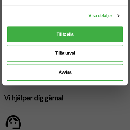
Visa detaljer
Tillåt alla
Tillåt urval
Tygkasse Westford Mill Organic
Tygpåse Westford Mill Spring
Avvisa
170 g/m², 16 L
407 g/m², 10 L
Vi hjälper dig gärna!