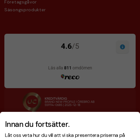
Företagsgåvor
Säsongsprodukter
Innan du fortsätter.
Designskiss inom 1 h
Prisgaranti
Låt oss veta hur du vill att vi ska presentera priserna på
Fri offert
Snabb leverans