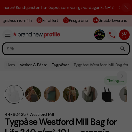
aren! Kundtjänsten har öppet som vanligt vardagar kl. 8–17.
☀️ Vi är h
gnskiss inom 1 h
Fri offert
Prisgaranti
Snabb leverans
Hem
Väskor & Påsar
Tygpåsar
Tygpåse Westford Mill Bag for L
Ekologisk
44-60428
Westford Mill
/
Tygpåse Westford Mill Bag for