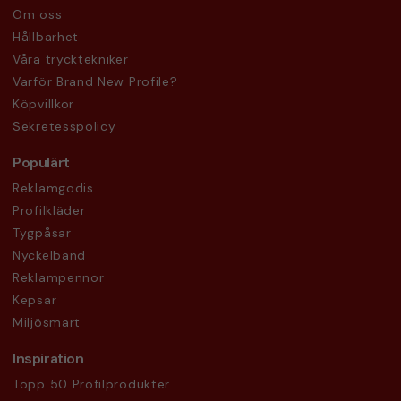
Om oss
Hållbarhet
Våra trycktekniker
Varför Brand New Profile?
Köpvillkor
Sekretesspolicy
Populärt
Reklamgodis
Profilkläder
Tygpåsar
Nyckelband
Reklampennor
Kepsar
Miljösmart
Inspiration
Topp 50 Profilprodukter