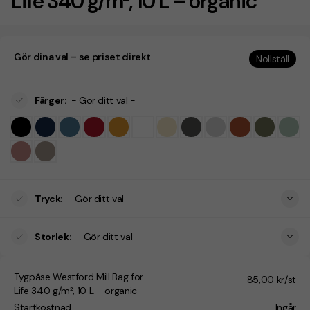
Life 340 g/m², 10 L – organic
Gör dina val – se priset direkt
Nollställ
Färger
:
- Gör ditt val -
Tryck
:
- Gör ditt val -
Storlek
:
- Gör ditt val -
Tygpåse Westford Mill Bag for
85,00 kr/st
Life 340 g/m², 10 L – organic
Startkostnad
Ingår