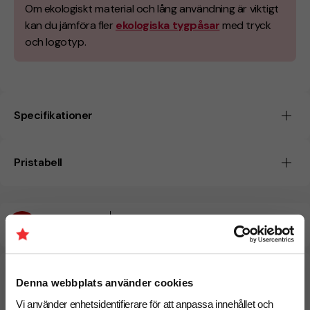
Om ekologiskt material och lång användning är viktigt
kan du jämföra fler
ekologiska tygpåsar
med tryck
och logotyp.
Specifikationer
Pristabell
Beräknad leveranstid:
10 arbetsdagar
24 Augusti
Snabbare leverans? Kontakta oss.
Denna webbplats använder cookies
Vi använder enhetsidentifierare för att anpassa innehållet och