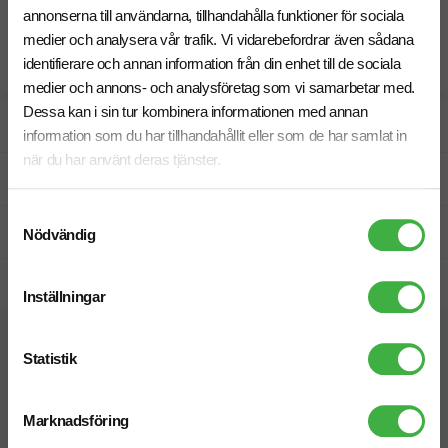
annonserna till användarna, tillhandahålla funktioner för sociala
medier och analysera vår trafik. Vi vidarebefordrar även sådana
identifierare och annan information från din enhet till de sociala
medier och annons- och analysföretag som vi samarbetar med.
Dessa kan i sin tur kombinera informationen med annan
Designskiss inom 1 h
information som du har tillhandahållit eller som de har samlat in
när du har använt deras tjänster.
Fri offert
Samtyckesval
Prisgaranti
Nödvändig
Snabb leverans
Inställningar
Relaterade produkter
Statistik
Marknadsföring