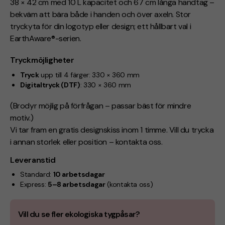
38 × 42 cm med 10 L kapacitet och 67 cm långa handtag –
bekväm att bära både i handen och över axeln. Stor
tryckyta för din logotyp eller design; ett hållbart val i
EarthAware®-serien.
Tryckmöjligheter
Tryck
upp till 4 färger: 330 × 360 mm
Digitaltryck (DTF)
: 330 × 360 mm
(Brodyr möjlig på förfrågan – passar bäst för mindre
motiv.)
Vi tar fram en gratis designskiss inom 1 timme. Vill du trycka
i annan storlek eller position – kontakta oss.
Leveranstid
Standard:
10 arbetsdagar
Express:
5–8 arbetsdagar
(kontakta oss)
Vill du se fler ekologiska tygpåsar?