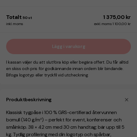
Totalt
1 375,00 kr
50
st
inkl. moms
exkl. moms 1 100,00 kr
Lägg i varukorg
I kassan väljer du att slutföra köp eller begära offert. Du får alltid
en skiss och pris för godkännande innan ordern blir bindande.
Bifoga logotyp eller tryckfil vid utcheckning.
Produktbeskrivning
Klassisk tygpåse i 100 % GRS-certifierad återvunnen
bomull (140 g/m²) – perfekt för event, konferenser och
småinköp. 38 × 42 cm med 30 cm handtag; bär upp till 5
kg. Tydlig profilering med din logotyp och spårbar,