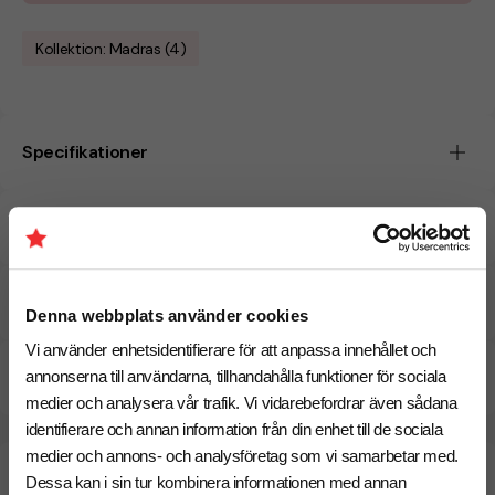
Kollektion: Madras (4)
Specifikationer
Tryckmetoder
Pristabell
Denna webbplats använder cookies
Vi använder enhetsidentifierare för att anpassa innehållet och
CO₂e -avtryck
annonserna till användarna, tillhandahålla funktioner för sociala
medier och analysera vår trafik. Vi vidarebefordrar även sådana
identifierare och annan information från din enhet till de sociala
medier och annons- och analysföretag som vi samarbetar med.
Beräknad leveranstid:
6 arbetsdagar
18 Augusti
Dessa kan i sin tur kombinera informationen med annan
Snabbare leverans? Kontakta oss.