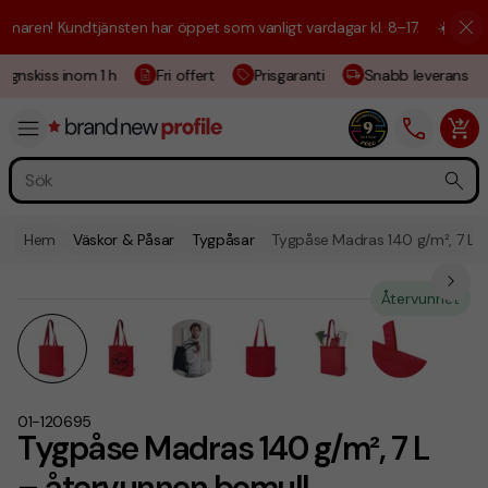
ren! Kundtjänsten har öppet som vanligt vardagar kl. 8–17.
☀️ Vi är hä
gnskiss inom 1 h
Fri offert
Prisgaranti
Snabb leverans
Hem
Väskor & Påsar
Tygpåsar
Tygpåse Madras 140 g/m², 7 L 
Återvunnet
01-120695
Tygpåse Madras 140 g/m², 7 L
– återvunnen bomull