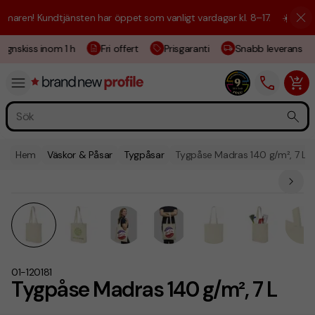
aren! Kundtjänsten har öppet som vanligt vardagar kl. 8–17.
☀️ Vi är h
gnskiss inom 1 h
Fri offert
Prisgaranti
Snabb leverans
Hem
Väskor & Påsar
Tygpåsar
Tygpåse Madras 140 g/m², 7 L
01-120181
Tygpåse Madras 140 g/m², 7 L