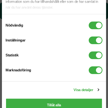
information som du har tillhandahållit eller som de har samlat in
när du har använt deras tjänster.
CO₂e -avtryck:
0,502777732248326 kg CO₂e / per styck
Samtyckesval
Nödvändig
Inställningar
Statistik
Marknadsföring
Designskiss inom 1 h
Fri offert
Visa detaljer
Prisgaranti
Tillåt alla