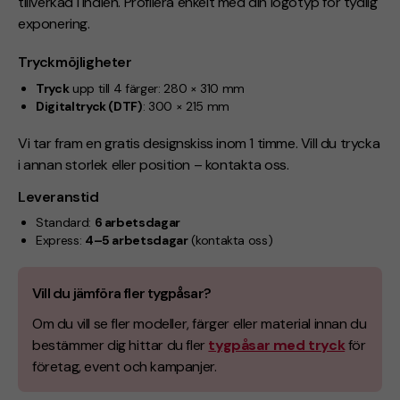
tillverkad i Indien. Profilera enkelt med din logotyp för tydlig
exponering.
Tryckmöjligheter
Tryck
upp till 4 färger: 280 × 310 mm
Digitaltryck (DTF)
: 300 × 215 mm
Vi tar fram en gratis designskiss inom 1 timme. Vill du trycka
i annan storlek eller position – kontakta oss.
Leveranstid
Standard:
6 arbetsdagar
Express:
4–5 arbetsdagar
(kontakta oss)
Vill du jämföra fler tygpåsar?
Om du vill se fler modeller, färger eller material innan du
bestämmer dig hittar du fler
tygpåsar med tryck
för
företag, event och kampanjer.