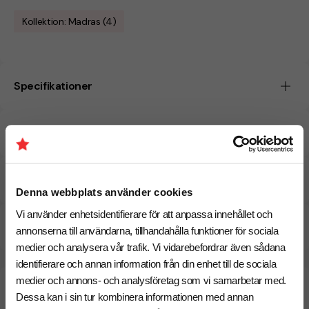
Kollektion: Madras (4)
Specifikationer
Tryckmetoder
Pristabell
Denna webbplats använder cookies
Vi använder enhetsidentifierare för att anpassa innehållet och
CO₂e -avtryck
annonserna till användarna, tillhandahålla funktioner för sociala
medier och analysera vår trafik. Vi vidarebefordrar även sådana
identifierare och annan information från din enhet till de sociala
medier och annons- och analysföretag som vi samarbetar med.
Beräknad leveranstid:
6 arbetsdagar
18 Augusti
Snabbare leverans? Kontakta oss.
Dessa kan i sin tur kombinera informationen med annan