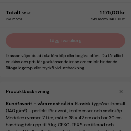
Totalt
1 175,00 kr
50
st
inkl. moms
exkl. moms 940,00 kr
Lägg i varukorg
I kassan väljer du att slutföra köp eller begära offert. Du får alltid
en skiss och pris för godkännande innan ordern blir bindande.
Bifoga logotyp eller tryckfil vid utcheckning.
Produktbeskrivning
Kundfavorit – våra mest sålda.
Klassisk tygpåse i bomull
(140 g/m²) – perfekt för event, konferenser och småinköp.
Modellen rymmer 7 liter, mäter 38 × 42 cm och har 30 cm
handtag; bär upp till 5 kg. OEKO-TEX®-certifierad och