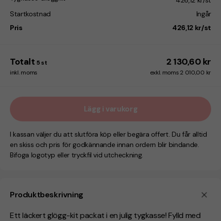
426,12 kr/st
Startkostnad
Ingår
Pris
426,12 kr/st
Totalt
2 130,60 kr
5
st
inkl. moms
exkl. moms 2 010,00 kr
Lägg i varukorg
I kassan väljer du att slutföra köp eller begära offert. Du får alltid
en skiss och pris för godkännande innan ordern blir bindande.
Bifoga logotyp eller tryckfil vid utcheckning.
Produktbeskrivning
Ett läckert glögg-kit packat i en julig tygkasse! Fylld med