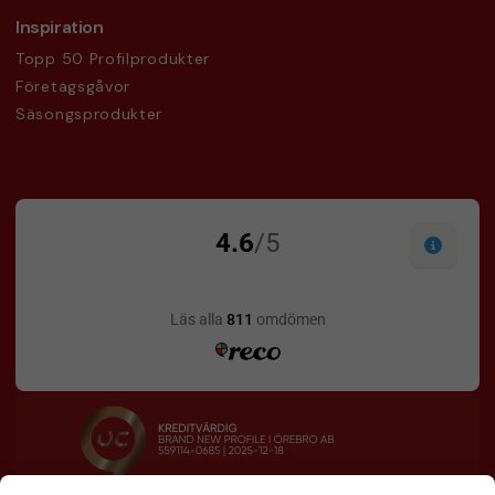
Inspiration
Topp 50 Profilprodukter
Företagsgåvor
Säsongsprodukter