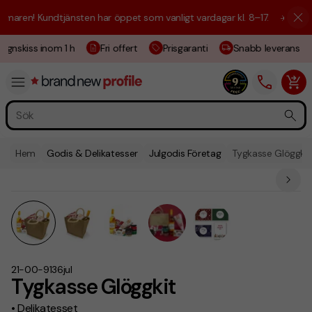
aren! Kundtjänsten har öppet som vanligt vardagar kl. 8–17.
☀️ Vi är h
gnskiss inom 1 h
Fri offert
Prisgaranti
Snabb leverans
Hem
Godis & Delikatesser
Julgodis Företag
Tygkasse Glöggkit
21-00-9136jul
Tygkasse Glöggkit
• Delikatesset