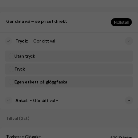
Gör dina val – se priset direkt
Nollställ
Tryck
:
- Gör ditt val -
Utan tryck
Tryck
Egen etikett på glöggflaska
Antal
:
- Gör ditt val -
Tillval (2st)
Tygkasse Glöggkit