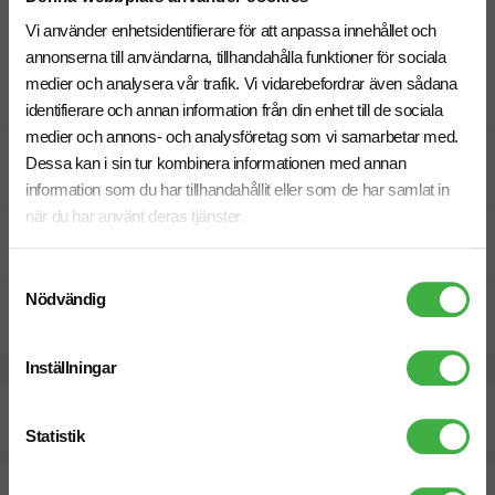
kunder eller samarbetspartners hittar du fler
Vi använder enhetsidentifierare för att anpassa innehållet och
julgåvor till företag
med godis och julsmaker.
annonserna till användarna, tillhandahålla funktioner för sociala
medier och analysera vår trafik. Vi vidarebefordrar även sådana
identifierare och annan information från din enhet till de sociala
medier och annons- och analysföretag som vi samarbetar med.
Dessa kan i sin tur kombinera informationen med annan
Specifikationer
information som du har tillhandahållit eller som de har samlat in
när du har använt deras tjänster.
Pristabell
Samtyckesval
Nödvändig
Dokument / Tryckmall
Inställningar
Beräknad leveranstid:
2 arbetsdagar
12 Augusti
Snabbare leverans? Kontakta oss.
Statistik