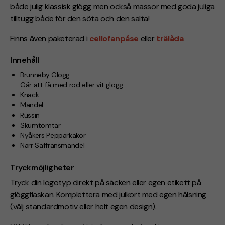
både julig klassisk glögg men också massor med goda juliga
tilltugg både för den söta och den salta!
Finns även paketerad i
cellofanpåse
eller
trälåda
.
Innehåll
Brunneby Glögg
Går att få med röd eller vit glögg.
Knäck
Mandel
Russin
Skumtomtar
Nyåkers Pepparkakor
Narr Saffransmandel
Tryckmöjligheter
Tryck din logotyp direkt på säcken
eller egen etikett på
glöggflaskan.
Komplettera med julkort med egen hälsning
(välj standardmotiv eller helt egen design).