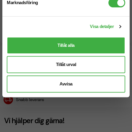
Marknadsföring
Visa detaljer
Tillåt alla
Designskiss inom 1 h
Tillåt urval
Fri offert
Prisgaranti
Avvisa
Snabb leverans
Vi hjälper dig gärna!