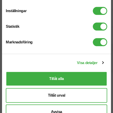
Inställningar
Specifikationer
Statistik
Pristabell
Marknadsföring
Beräknad leveranstid:
20
7
arbetsdagar
September
Visa detaljer
Snabbare leverans? Kontakta oss.
Tillåt alla
Tillåt urval
Avvisa