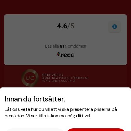
Innan du fortsätter.
Designskiss inom 1 h
Prisgaranti
Låt oss veta hur du vill att vi ska presentera priserna på
Fri offert
Snabb leverans
hemsidan. Vi ser till att komma ihåg ditt val.