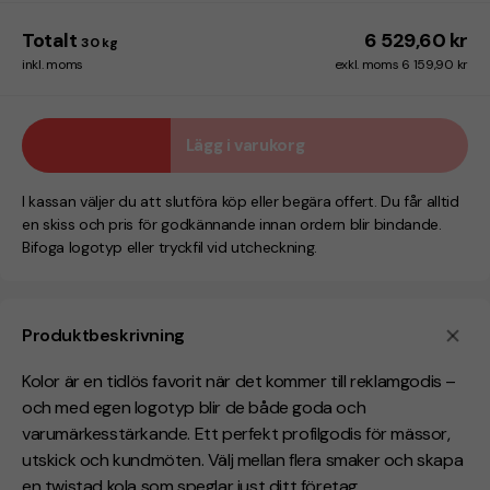
Totalt
6 529,60 kr
30
kg
inkl. moms
exkl. moms 6 159,90 kr
Lägg i varukorg
I kassan väljer du att slutföra köp eller begära offert. Du får alltid
en skiss och pris för godkännande innan ordern blir bindande.
Bifoga logotyp eller tryckfil vid utcheckning.
Produktbeskrivning
Kolor är en tidlös favorit när det kommer till reklamgodis –
och med egen logotyp blir de både goda och
varumärkesstärkande. Ett perfekt profilgodis för mässor,
utskick och kundmöten. Välj mellan flera smaker och skapa
en twistad kola som speglar just ditt företag.