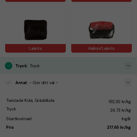
Lakrits
Hallon/Lakrits
Tryck
:
Tryck
Antal
:
- Gör ditt val -
Twistade Kola, Gräddkola
192,92 kr/kg
Tryck
24,73 kr/kg
Startkostnad
Ingår
Pris
217,65 kr/kg