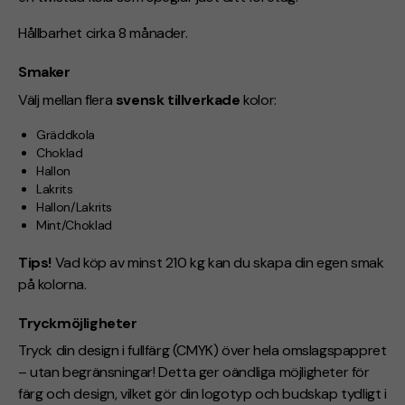
Hållbarhet cirka 8 månader.
Smaker
Välj mellan flera
svensk tillverkade
kolor:
Gräddkola
Choklad
Hallon
Lakrits
Hallon/Lakrits
Mint/Choklad
Tips!
Vad köp av minst 210 kg kan du skapa din egen smak
på kolorna.
Tryckmöjligheter
Tryck din design i fullfärg (CMYK) över hela omslagspappret
– utan begränsningar! Detta ger oändliga möjligheter för
färg och design, vilket gör din logotyp och budskap tydligt i