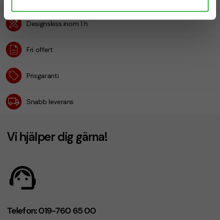
Designskiss inom 1 h
Fri offert
Prisgaranti
Snabb leverans
Vi hjälper dig gärna!
Telefon: 019-760 65 00