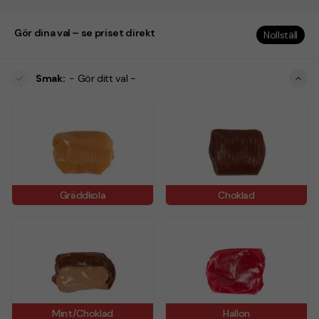
Gör dina val – se priset direkt
Nollställ
Smak
:
- Gör ditt val -
Gräddkola
Choklad
Mint/Choklad
Hallon