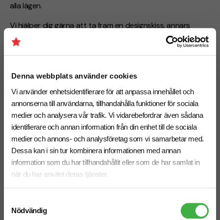
alla lägen.
Vi hjälper dig gärna att ta fram en designskiss, annars
hittar du en tryckmall under “Dokument” om du vill göra
designen själv.
Tips!
Pappert går att tryck med metal folie och
Denna webbplats använder cookies
transparent film.
Vi använder enhetsidentifierare för att anpassa innehållet och
Leveranstid
annonserna till användarna, tillhandahålla funktioner för sociala
Standard:
20 arbetsdagar
medier och analysera vår trafik. Vi vidarebefordrar även sådana
Behöver du en snabbare leverans? Hör av dig till oss.
identifierare och annan information från din enhet till de sociala
medier och annons- och analysföretag som vi samarbetar med.
Vill du se mer reklamgodis till företag?
Dessa kan i sin tur kombinera informationen med annan
information som du har tillhandahållit eller som de har samlat in
Om du vill hitta fler produkter för kundmöten, event
när du har använt deras tjänster.
eller kampanjer kan du se fler
reklamgodis till företag
och profilgodis i olika
Samtyckesval
smaker.
Nödvändig