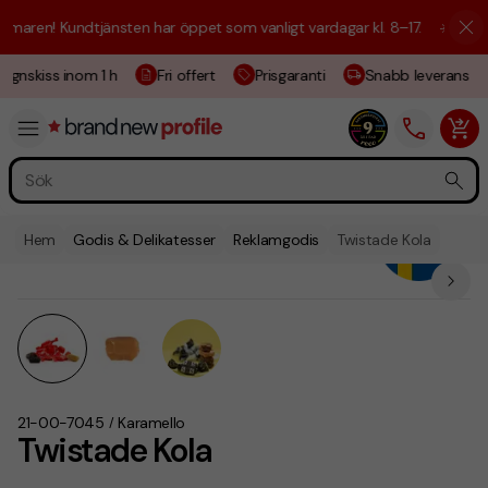
ren! Kundtjänsten har öppet som vanligt vardagar kl. 8–17.
☀️ Vi är hä
gnskiss inom 1 h
Fri offert
Prisgaranti
Snabb leverans
Hem
Godis & Delikatesser
Reklamgodis
Twistade Kola
21-00-7045
Karamello
/
Twistade Kola