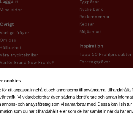
Logga in
Tygpåsar
Nyckelband
Mina sidor
Reklampennor
Övrigt
Kepsar
Miljösmart
Vanliga frågor
Om oss
Inspiration
Hållbarhet
Topp 50 Profilprodukter
Våra trycktekniker
Företagsgåvor
Varför Brand New Profile?
Säsongsprodukter
Köpvillkor
Sekretesspolicy
r cookies
 för att anpassa innehållet och annonserna till användarna, tillhandahålla f
år trafik. Vi vidarebefordrar även sådana identifierare och annan informati
och annons- och analysföretag som vi samarbetar med. Dessa kan i sin tu
ation som du har tillhandahållit eller som de har samlat in när du har an