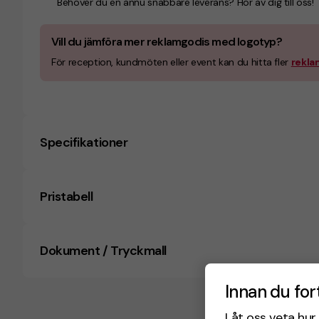
Behöver du en ännu snabbare leverans? Hör av dig till oss!
Vill du jämföra mer reklamgodis med logotyp?
För reception, kundmöten eller event kan du hitta fler
rekla
Specifikationer
Pristabell
Dokument / Tryckmall
Innan du for
Låt oss veta hur 