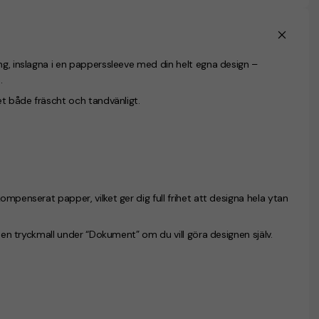
ng, inslagna i en papperssleeve med din helt egna design –
.
et både fräscht och tandvänligt.
ompenserat papper, vilket ger dig full frihet att designa hela ytan
u en tryckmall under “Dokument” om du vill göra designen själv.