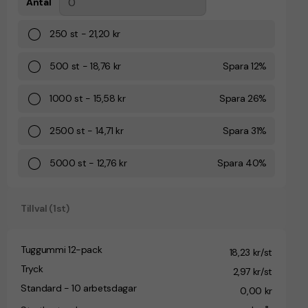
Antal
250
st
-
21,20 kr
500
st
-
18,76 kr
Spara
12
%
1000
st
-
15,58 kr
Spara
26
%
2500
st
-
14,71 kr
Spara
31
%
5000
st
-
12,76 kr
Spara
40
%
Tillval (1st)
Tuggummi 12-pack
18,23 kr/st
Tryck
2,97 kr/st
Standard - 10 arbetsdagar
0,00 kr