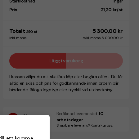
Startkostnad
Ingår
Pris
21,20 kr/st
Totalt
5 300,00 kr
250
st
inkl. moms
exkl. moms 5 000,00 kr
Lägg i varukorg
I kassan väljer du att slutföra köp eller begära offert. Du får
alltid en skiss och pris för godkännande innan ordern blir
bindande. Bifoga logotyp eller tryckfil vid utcheckning.
Beräknad leveranstid:
10
21
arbetsdagar
Augusti
Snabbare leverans? Kontakta oss.
till att komma