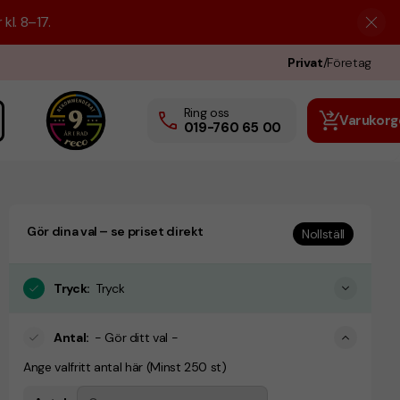
kl. 8–17.
Privat
/
Företag
Ring oss
Varukorg
019-760 65 00
Gör dina val – se priset direkt
Nollställ
Tryck
:
Tryck
Antal
:
- Gör ditt val -
Ange valfritt antal här (Minst 250 st)