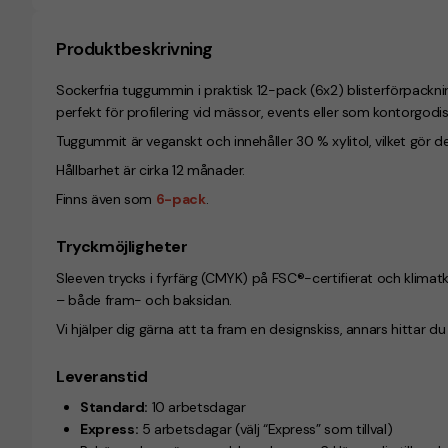
Produktbeskrivning
Sockerfria tuggummin i praktisk 12-pack (6x2) blisterförpackni
perfekt för profilering vid mässor, events eller som kontorgodis
Tuggummit är veganskt och innehåller 30 % xylitol, vilket gör d
Hållbarhet är cirka 12 månader.
Finns även som
6-pack
.
Tryckmöjligheter
Sleeven trycks i fyrfärg (CMYK) på FSC®-certifierat och klimatk
– både fram- och baksidan.
Vi hjälper dig gärna att ta fram en designskiss, annars hittar d
Leveranstid
Standard:
10 arbetsdagar
Express:
5 arbetsdagar (välj “Express” som tillval)