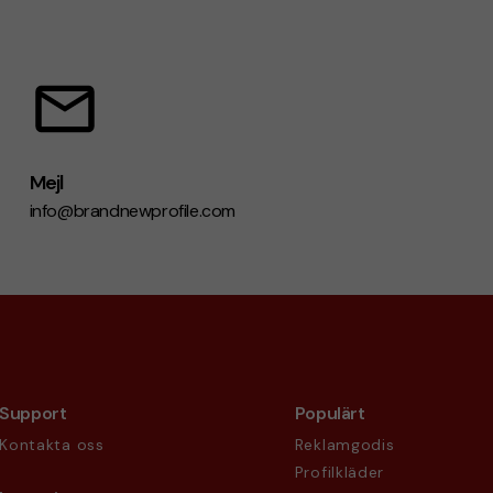
Mejl
info@brandnewprofile.com
Support
Populärt
Kontakta oss
Reklamgodis
Profilkläder