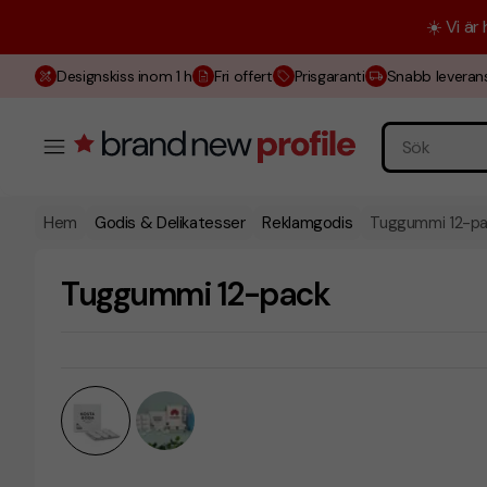
☀️ Vi är
Designskiss inom 1 h
Fri offert
Prisgaranti
Snabb leveran
Hem
Godis & Delikatesser
Reklamgodis
Tuggummi 12-p
Tuggummi 12-pack