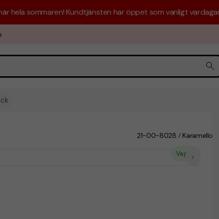
 här hela sommaren! Kundtjänsten har öppet som vanligt vardagar 
s
ack
21-00-8028
Karamello
/
Vegan