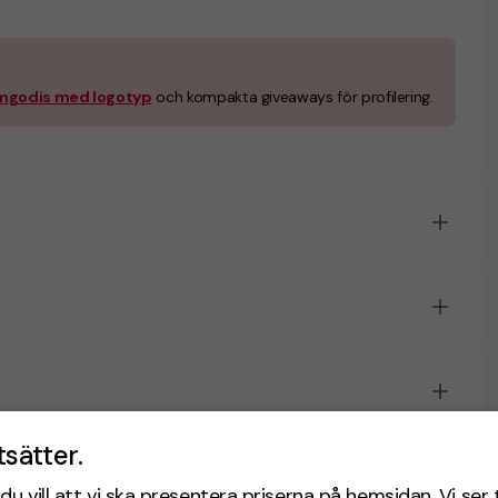
mgodis med logotyp
och kompakta giveaways för profilering.
tsätter.
du vill att vi ska presentera priserna på hemsidan. Vi ser 