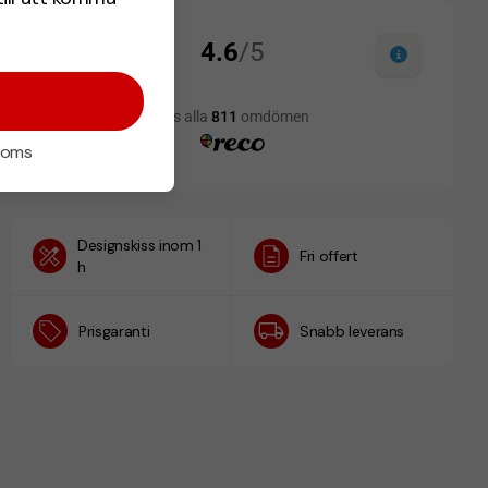
 moms
Designskiss inom 1
Fri offert
h
Prisgaranti
Snabb leverans