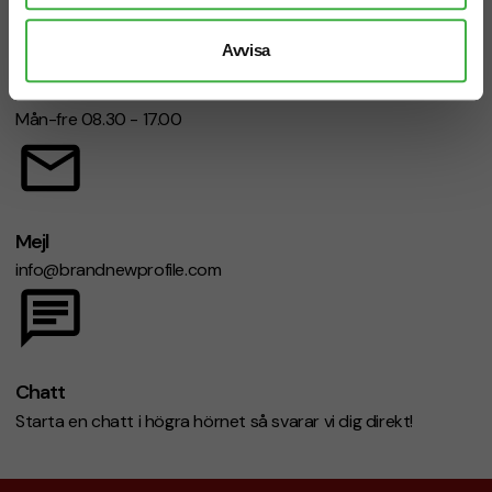
Avvisa
Telefon: 019-760 65 00
Mån-fre 08.30 - 17.00
Mejl
info@brandnewprofile.com
Chatt
Starta en chatt i högra hörnet så svarar vi dig direkt!