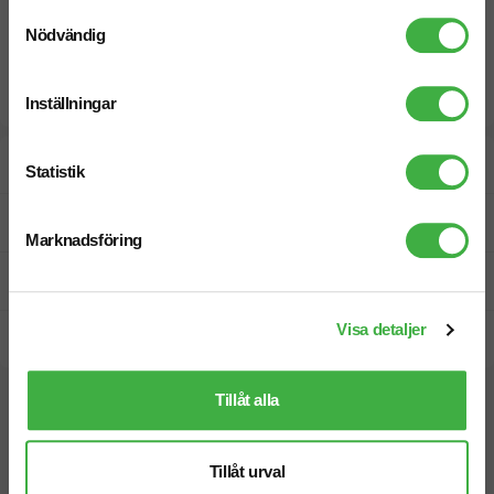
Samtyckesval
Nödvändig
Inställningar
Designskiss inom 1 h
Statistik
Fri offert
Marknadsföring
Prisgaranti
Visa detaljer
Snabb leverans
Tillåt alla
Vi hjälper dig gärna!
Tillåt urval