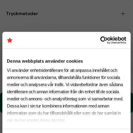
Tryckmetoder
Pristabell
CO₂e -avtryck
Denna webbplats använder cookies
Vi använder enhetsidentifierare för att anpassa innehållet och
annonserna till användarna, tillhandahålla funktioner för sociala
Beräknad leveranstid:
6 arbetsdagar
18 Augusti
Snabbare leverans? Kontakta oss.
medier och analysera vår trafik. Vi vidarebefordrar även sådana
identifierare och annan information från din enhet till de sociala
medier och annons- och analysföretag som vi samarbetar med.
CO₂e -avtryck:
4,63170445200632 kg CO₂e / per styck
Dessa kan i sin tur kombinera informationen med annan
information som du har tillhandahållit eller som de har samlat in
när du har använt deras tjänster.