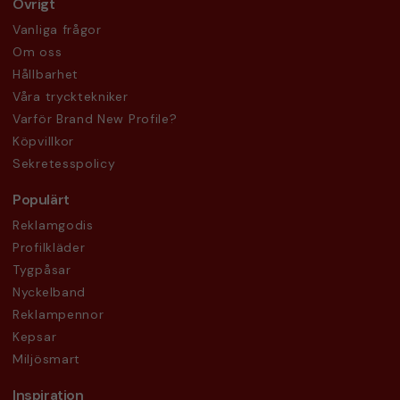
Övrigt
Vanliga frågor
Om oss
Hållbarhet
Våra trycktekniker
Varför Brand New Profile?
Köpvillkor
Sekretesspolicy
Populärt
Reklamgodis
Profilkläder
Tygpåsar
Nyckelband
Reklampennor
Kepsar
Miljösmart
Inspiration