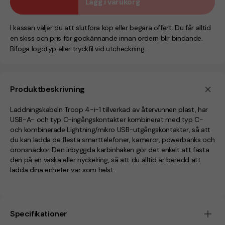
Lägg i varukorg
I kassan väljer du att slutföra köp eller begära offert. Du får alltid
en skiss och pris för godkännande innan ordern blir bindande.
Bifoga logotyp eller tryckfil vid utcheckning.
Produktbeskrivning
Laddningskabeln Troop 4-i-1 tillverkad av återvunnen plast, har
USB-A- och typ C-ingångskontakter kombinerat med typ C-
och kombinerade Lightning/mikro USB-utgångskontakter, så att
du kan ladda de flesta smarttelefoner, kameror, powerbanks och
öronsnäckor. Den inbyggda karbinhaken gör det enkelt att fästa
den på en väska eller nyckelring, så att du alltid är beredd att
ladda dina enheter var som helst.
Specifikationer