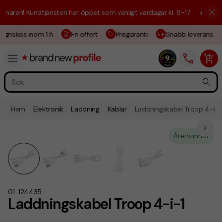
aren! Kundtjänsten har öppet som vanligt vardagar kl. 8–17.
☀️ Vi är h
gnskiss inom 1 h
Fri offert
Prisgaranti
Snabb leverans
Hem
Elektronik
Laddning
Kablar
Laddningskabel Troop 4-i-1
Återvunnet
01-124435
Laddningskabel Troop 4-i-1