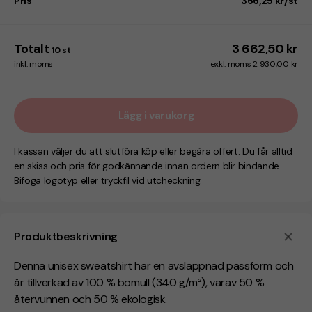
Pris
366,25 kr/st
Totalt
3 662,50 kr
10
st
inkl. moms
exkl. moms 2 930,00 kr
Lägg i varukorg
I kassan väljer du att slutföra köp eller begära offert. Du får alltid
en skiss och pris för godkännande innan ordern blir bindande.
Bifoga logotyp eller tryckfil vid utcheckning.
Produktbeskrivning
Denna unisex sweatshirt har en avslappnad passform och
är tillverkad av 100 % bomull (340 g/m²), varav 50 %
återvunnen och 50 % ekologisk.