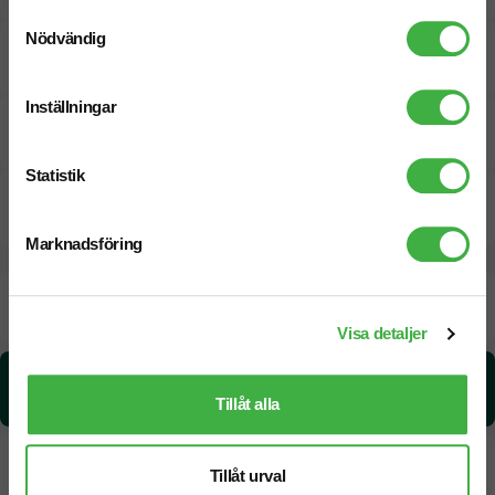
Samtyckesval
Nödvändig
Tryckmetoder
Inställningar
Pristabell
Statistik
CO₂e -avtryck
Marknadsföring
Beräknad leveranstid:
8 arbetsdagar
19 Augusti
Snabbare leverans? Kontakta oss.
Visa detaljer
CO₂e -avtryck:
15.44 kg CO₂e / per styck
Tillåt alla
Tillåt urval