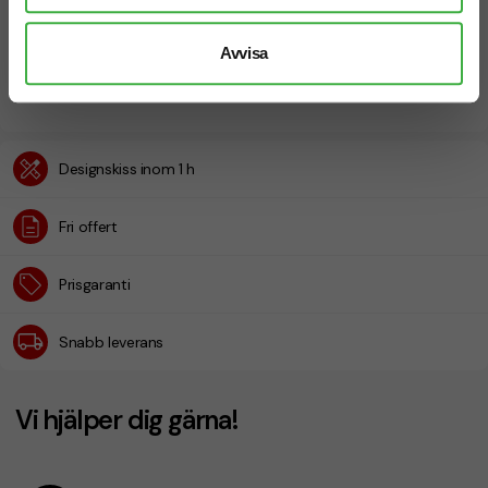
Avvisa
Designskiss inom 1 h
Fri offert
Prisgaranti
Snabb leverans
Vi hjälper dig gärna!