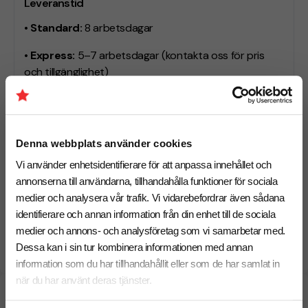
Leveranstid
• Standard:
8 arbetsdagar
• Express:
5–7 arbetsdagar
(kontakta oss för pris
och tillgänglighet)
Behöver du leverans till ett specifikt datum? Hör av dig
så hjälper vi dig hitta rätt upplägg.
Denna webbplats använder cookies
Vi använder enhetsidentifierare för att anpassa innehållet och
Hitta rätt sweatshirt för er profilering
annonserna till användarna, tillhandahålla funktioner för sociala
Jämför fler modeller med ekologisk bomull,
medier och analysera vår trafik. Vi vidarebefordrar även sådana
premiumkänsla, och olika passformer. Se fler
identifierare och annan information från din enhet till de sociala
sweatshirts med tryck
medier och annons- och analysföretag som vi samarbetar med.
Dessa kan i sin tur kombinera informationen med annan
information som du har tillhandahållit eller som de har samlat in
när du har använt deras tjänster.
Specifikationer