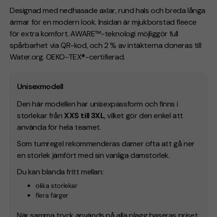
Designad med nedhasade axlar, rund hals och breda långa
ärmar för en modern look. Insidan är mjukborstad fleece
för extra komfort. AWARE™-teknologi möjliggör full
spårbarhet via QR-kod, och 2 % av intäkterna doneras till
Water.org. OEKO-TEX®-certifierad.
Unisexmodell
Den här modellen har unisexpassform och finns i
storlekar från
XXS till 3XL
, vilket gör den enkel att
använda för hela teamet.
Som tumregel rekommenderas damer ofta att gå ner
en storlek jämfört med sin vanliga damstorlek.
Du kan blanda fritt mellan:
olika storlekar
flera färger
När samma tryck används på alla plagg baseras priset