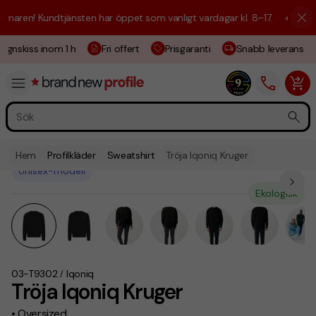
ren! Kundtjänsten har öppet som vanligt vardagar kl. 8–17.
☀️ Vi är hä
gnskiss inom 1 h
Fri offert
Prisgaranti
Snabb leverans
Hem
Profilkläder
Sweatshirt
Tröja Iqoniq Kruger
Unisex-modell
Ekologisk
03-T9302
Iqoniq
/
Tröja Iqoniq Kruger
• Oversized