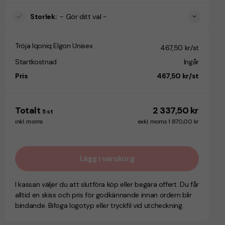
Storlek
:
- Gör ditt val -
Tröja Iqoniq Elgon Unisex
467,50 kr/st
Startkostnad
Ingår
Pris
467,50 kr/st
Totalt
2 337,50 kr
5
st
inkl. moms
exkl. moms 1 870,00 kr
Lägg i varukorg
I kassan väljer du att slutföra köp eller begära offert. Du får
alltid en skiss och pris för godkännande innan ordern blir
bindande. Bifoga logotyp eller tryckfil vid utcheckning.