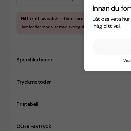
Innan du for
Låt oss veta hur 
Hitta rätt sweatshirt för er profilering
ihåg ditt val.
Jämför fler modeller med ekologisk bomull, premiumkänsla, o
Specifikationer
Visa
Tryckmetoder
Pristabell
CO₂e -avtryck