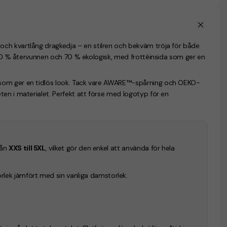
ch kvartlång dragkedja – en stilren och bekväm tröja för både
v 30 % återvunnen och 70 % ekologisk, med frottéinsida som ger en
 som ger en tidlös look. Tack vare AWARE™-spårning och OEKO-
en i materialet. Perfekt att förse med logotyp för en
rån
XXS till 5XL
, vilket gör den enkel att använda för hela
lek jämfört med sin vanliga damstorlek.