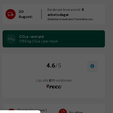
Beräknad leveranstid:
8
20
arbetsdagar
Augusti
Snabbare leverans? Kontakta oss.
CO₂e -avtryck:
17.85 kg CO₂e / per styck
Designskiss inom 1
Fri offert