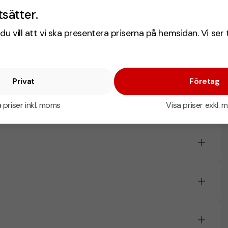
tsätter.
du vill att vi ska presentera priserna på hemsidan. Vi ser 
ch olika passformer. Se fler
sweatshirts med tryck
Privat
Företag
 priser inkl. moms
Visa priser exkl.