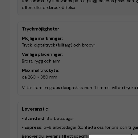
När samma tryck används på alla plagg baseras priset vanligtvi
offert eller orderbekräftelse.
Tryckmöjligheter
Möjliga märkningar:
Tryck, digitaltryck (fullfärg) och brodyr
Vanliga placeringar:
Bröst, rygg och ärm
Maximal tryckyta:
ca 280 × 380 mm
Vi tar fram en gratis designskiss inom 1 timme. Vill du trycka 
Leveranstid
• Standard:
8 arbetsdagar
• Express:
5–6 arbetsdagar
(kontakta oss för pris och tillgä
Behöver du leverans till ett specifikt datum? Hör av dig så hjä