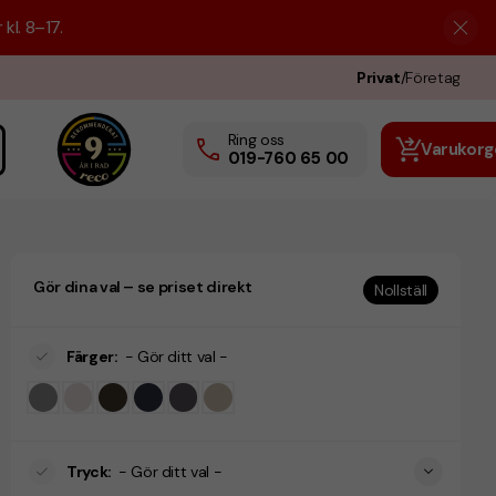
kl. 8–17.
Privat
/
Företag
Ring oss
Varukorg
019-760 65 00
Gör dina val – se priset direkt
Nollställ
Färger
:
- Gör ditt val -
Tryck
:
- Gör ditt val -