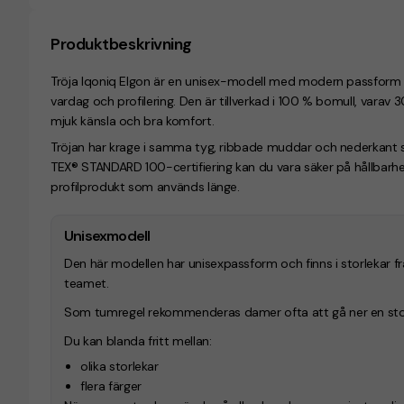
Produktbeskrivning
Tröja Iqoniq Elgon är en unisex-modell med modern passform o
vardag och profilering. Den är tillverkad i 100 % bomull, vara
mjuk känsla och bra komfort.
Tröjan har krage i samma tyg, ribbade muddar och nederkant
TEX® STANDARD 100-certifiering kan du vara säker på hållbarhet
profilprodukt som används länge.
Unisexmodell
Den här modellen har unisexpassform och finns i storlekar f
teamet.
Som tumregel rekommenderas damer ofta att gå ner en stor
Du kan blanda fritt mellan:
olika storlekar
flera färger