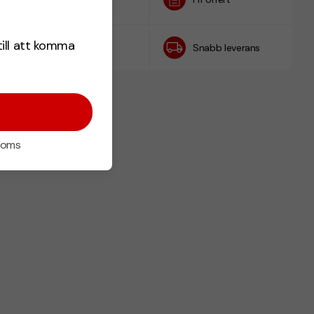
h
till att komma
Prisgaranti
Snabb leverans
 moms