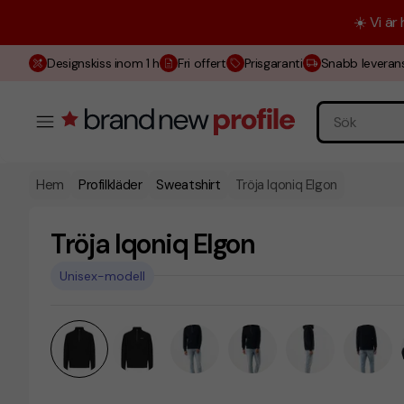
☀️ Vi är
Designskiss inom 1 h
Fri offert
Prisgaranti
Snabb leveran
Hem
Profilkläder
Sweatshirt
Tröja Iqoniq Elgon
Tröja Iqoniq Elgon
Unisex-modell