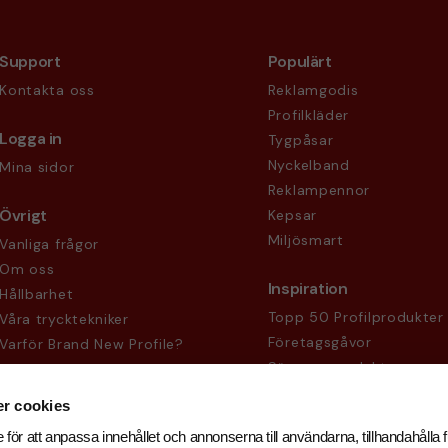
Support
Populärt
Kontakta oss
Reklamgodis
Profilkläder
Logga in
Tygpåsar
Nyckelband
Mina sidor
Reklampennor
Övrigt
Kepsar
Miljösmart
Vanliga frågor
Om oss
Inspiration
Hållbarhet
Topp 50 Profilprodukter
Våra trycktekniker
Företagsgåvor
Varför Brand New Profile?
Säsongsprodukter
Köpvillkor
Sekretesspolicy
r cookies
 för att anpassa innehållet och annonserna till användarna, tillhandahålla f