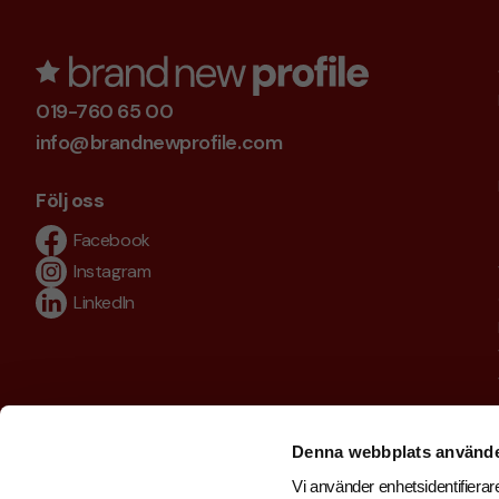
019-760 65 00
info@brandnewprofile.com
Följ oss
Facebook
Instagram
LinkedIn
Denna webbplats använde
Vi använder enhetsidentifierare