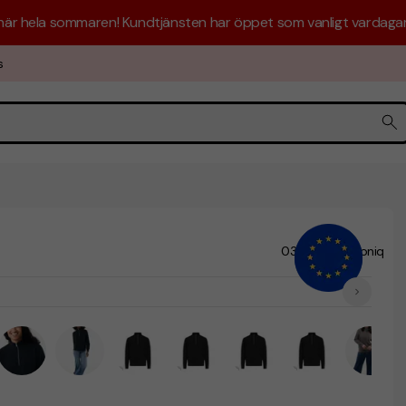
 här hela sommaren! Kundtjänsten har öppet som vanligt vardagar 
s
03-T9601
Iqoniq
/