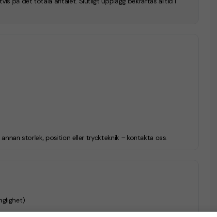
s på det totala antalet. Slutligt upplägg bekräftas alltid i
i annan storlek, position eller tryckteknik – kontakta oss.
nglighet)
lper vi dig hitta rätt upplägg.