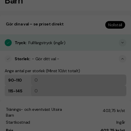
Barn
Gör dina val – se priset direkt
Nollställ
Tryck
:
Fullfärgstryck (ingår)
Storlek
:
- Gör ditt val -
Ange antal per storlek (Minst 10/st totalt)
90-110
115-145
Tränings- och eventväst Utsira
403,75 kr/st
Barn
Startkostnad
Ingår
Pris
403,75 kr/st