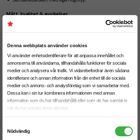
Skötselrådsetikett med egen logotyp
Mått, kvalitet & avvikelser
Storlekstolerans:
±2 cm
Tygvikten kan variera med
±10 %
och påverkas av tryck och
färger.
Vid beställningar med individuella namn samt upplagor upp
Denna webbplats använder cookies
till 250 st levereras exakt beställt antal.
Vid större upplagor kan levererad och fakturerad kvantitet
Vi använder enhetsidentifierare för att anpassa innehållet och
avvika med
±5 %
.
annonserna till användarna, tillhandahålla funktioner för sociala
medier och analysera vår trafik. Vi vidarebefordrar även sådana
Leveranstid
identifierare och annan information från din enhet till de sociala
Standard: cirka
5–6 veckor
medier och annons- och analysföretag som vi samarbetar med.
Dessa kan i sin tur kombinera informationen med annan
Specialprodukt (57)
information som du har tillhandahållit eller som de har samlat in
när du har använt deras tjänster.
Egen design över hela tygytan
Samtyckesval
Nödvändig
Specifikationer