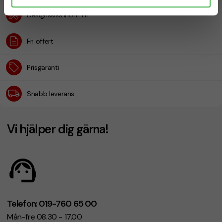
Designskiss inom 1 h
Fri offert
Prisgaranti
Snabb leverans
Vi hjälper dig gärna!
Telefon: 019-760 65 00
Mån-fre 08.30 - 17.00