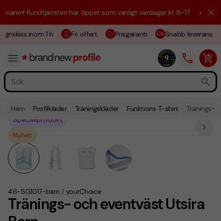
ren! Kundtjänsten har öppet som vanligt vardagar kl. 8–17.
☀️ Vi är hä
gnskiss inom 1 h
Fri offert
Prisgaranti
Snabb leverans
Hem
Profilkläder
Träningskläder
Funktions T-shirt
Tränings- o
Specialprodukt
Nyhet
46-SG1017-barn
yourChoice
/
Tränings- och eventväst Utsira