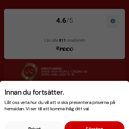
Innan du fortsätter.
Designskiss inom 1 h
Prisgaranti
Låt oss veta hur du vill att vi ska presentera priserna på
Fri offert
Snabb leverans
hemsidan. Vi ser till att komma ihåg ditt val.
Privat
Företag