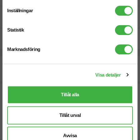
Inställningar
Pristabell
Statistik
Dokument / Tryckmall
Marknadsföring
Beräknad leveranstid:
27
16
arbetsdagar
September
Visa detaljer
Snabbare leverans? Kontakta oss.
Tillåt alla
Tillåt urval
Avvisa