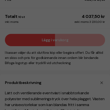
Totalt
4 037,50 kr
10
st
inkl. moms
exkl. moms 3 230,00 kr
Lägg i varukorg
I kassan väljer du att slutföra köp eller begära offert. Du får alltid
en skiss och pris för godkännande innan ordern blir bindande.
Bifoga logotyp eller tryckfil vid utcheckning.
Produktbeskrivning
Lätt och ventilerande eventväst i snabbtorkande
polyester med sublimeringstryck över hela plagget. Västen
har unisexstorlekar som kan blandas fritt i samma