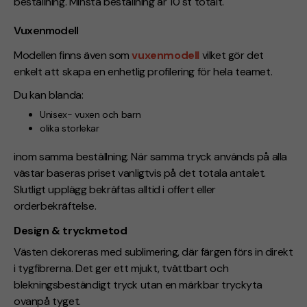
beställning. Minsta beställning är
10 st totalt.
Vuxenmodell
Modellen finns även som
vuxenmodell
vilket gör det
enkelt att skapa en enhetlig profilering för hela teamet.
Du kan blanda:
Unisex- vuxen och barn
olika storlekar
inom samma beställning. När samma tryck används på alla
västar baseras priset vanligtvis på det totala antalet.
Slutligt upplägg bekräftas alltid i offert eller
orderbekräftelse.
Design & tryckmetod
Västen dekoreras med sublimering, där färgen förs in direkt
i tygfibrerna. Det ger ett mjukt, tvättbart och
blekningsbeständigt tryck utan en märkbar tryckyta
ovanpå tyget.