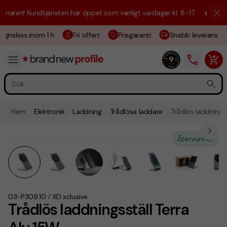
aren! Kundtjänsten har öppet som vanligt vardagar kl. 8–17.
☀️ Vi är h
gnskiss inom 1 h
Fri offert
Prisgaranti
Snabb leverans
Hem
Elektronik
Laddning
Trådlösa laddare
Trådlös laddningss
Återvunnet
03-P309.10
XD xclusive
/
Trådlös laddningsställ Terra