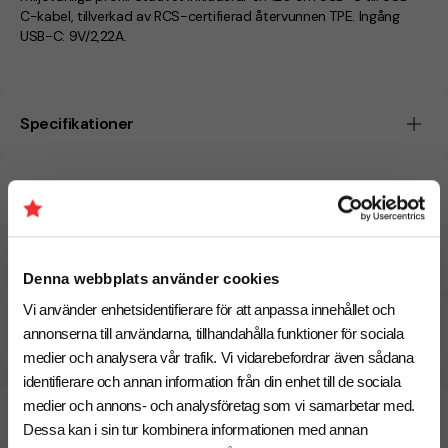
C-kabel, tillverkad av RCS-certifierad återvunnen TPE. Ingång
USB-C: 9V/2,22A.
Specifikationer
Tryckmetoder
Pristabell
Denna webbplats använder cookies
Vi använder enhetsidentifierare för att anpassa innehållet och
CO₂e -avtryck
annonserna till användarna, tillhandahålla funktioner för sociala
medier och analysera vår trafik. Vi vidarebefordrar även sådana
identifierare och annan information från din enhet till de sociala
medier och annons- och analysföretag som vi samarbetar med.
Beräknad leveranstid:
8 arbetsdagar
18 Augusti
Snabbare leverans? Kontakta oss.
Dessa kan i sin tur kombinera informationen med annan