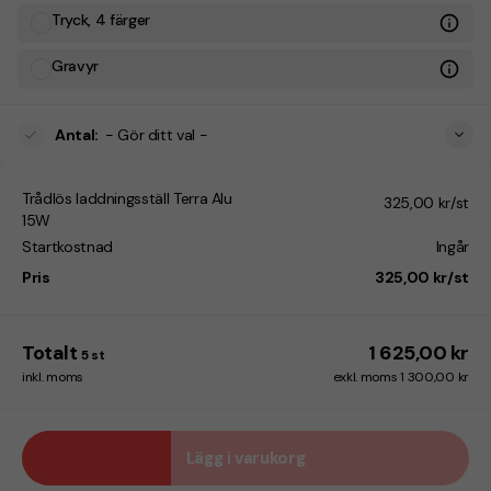
Tryck, 4 färger
Gravyr
Antal
:
- Gör ditt val -
Trådlös laddningsställ Terra Alu
325,00 kr/st
15W
Startkostnad
Ingår
Pris
325,00 kr/st
Totalt
1 625,00 kr
5
st
inkl. moms
exkl. moms 1 300,00 kr
Lägg i varukorg