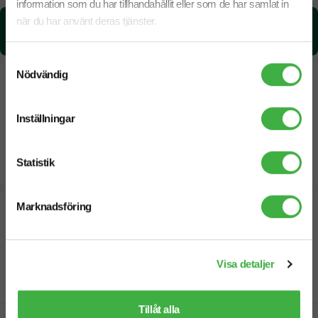
information som du har tillhandahållit eller som de har samlat in
när du har använt deras tjänster.
CO₂e -avtryck:
1.28 kg CO₂e / per styck
Samtyckesval
Nödvändig
Inställningar
Statistik
Marknadsföring
Designskiss inom 1 h
Fri offert
Visa detaljer
Prisgaranti
Tillåt alla