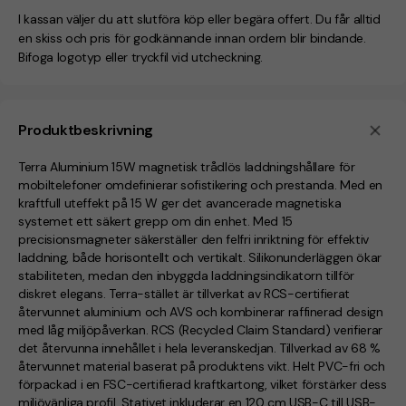
I kassan väljer du att slutföra köp eller begära offert. Du får alltid
en skiss och pris för godkännande innan ordern blir bindande.
Bifoga logotyp eller tryckfil vid utcheckning.
Produktbeskrivning
Terra Aluminium 15W magnetisk trådlös laddningshållare för
mobiltelefoner omdefinierar sofistikering och prestanda. Med en
kraftfull uteffekt på 15 W ger det avancerade magnetiska
systemet ett säkert grepp om din enhet. Med 15
precisionsmagneter säkerställer den felfri inriktning för effektiv
laddning, både horisontellt och vertikalt. Silikonunderläggen ökar
stabiliteten, medan den inbyggda laddningsindikatorn tillför
diskret elegans. Terra-stället är tillverkat av RCS-certifierat
återvunnet aluminium och AVS och kombinerar raffinerad design
med låg miljöpåverkan. RCS (Recycled Claim Standard) verifierar
det återvunna innehållet i hela leveranskedjan. Tillverkad av 68 %
återvunnet material baserat på produktens vikt. Helt PVC-fri och
förpackad i en FSC-certifierad kraftkartong, vilket förstärker dess
miljövänliga profil. Stativet inkluderar en 120 cm USB-C till USB-