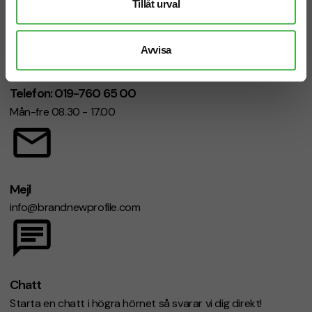
Tillåt urval
Avvisa
Telefon: 019-760 65 00
Mån-fre 08.30 - 17.00
Mejl
info@brandnewprofile.com
Chatt
Starta en chatt i högra hörnet så svarar vi dig direkt!