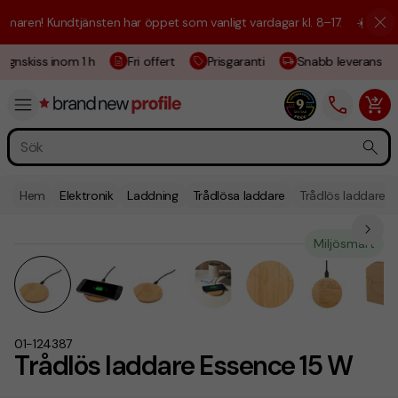
aren! Kundtjänsten har öppet som vanligt vardagar kl. 8–17.
☀️ Vi är h
gnskiss inom 1 h
Fri offert
Prisgaranti
Snabb leverans
Hem
Elektronik
Laddning
Trådlösa laddare
Trådlös laddare 
Miljösmart
01-124387
Trådlös laddare Essence 15 W