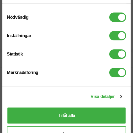
Samtyckesval
Nödvändig
Inställningar
Statistik
Designskiss inom 1 h
Marknadsföring
Fri offert
Prisgaranti
Visa detaljer
Snabb leverans
Tillåt alla
Vi hjälper dig gärna!