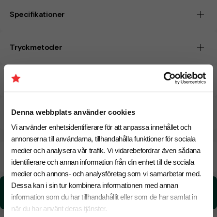
Specifikationer
Tryckmetoder
Pristabell
Denna webbplats använder cookies
CO₂e -avtryck
Vi använder enhetsidentifierare för att anpassa innehållet och
annonserna till användarna, tillhandahålla funktioner för sociala
medier och analysera vår trafik. Vi vidarebefordrar även sådana
Beräknad leveranstid:
6 arbetsdagar
18 Augusti
Snabbare leverans? Kontakta oss.
identifierare och annan information från din enhet till de sociala
medier och annons- och analysföretag som vi samarbetar med.
Dessa kan i sin tur kombinera informationen med annan
CO₂e -avtryck:
4,66470187455421 kg CO₂e / per styck
information som du har tillhandahållit eller som de har samlat in
när du har använt deras tjänster.