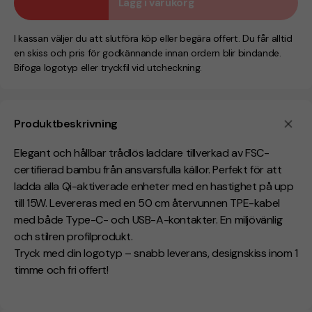
Lägg i varukorg
I kassan väljer du att slutföra köp eller begära offert. Du får alltid
en skiss och pris för godkännande innan ordern blir bindande.
Bifoga logotyp eller tryckfil vid utcheckning.
Produktbeskrivning
Elegant och hållbar trådlös laddare tillverkad av FSC-
certifierad bambu från ansvarsfulla källor. Perfekt för att
ladda alla Qi-aktiverade enheter med en hastighet på upp
till 15W. Levereras med en 50 cm återvunnen TPE-kabel
med både Type-C- och USB-A-kontakter. En miljövänlig
och stilren profilprodukt.
Tryck med din logotyp – snabb leverans, designskiss inom 1
timme och fri offert!