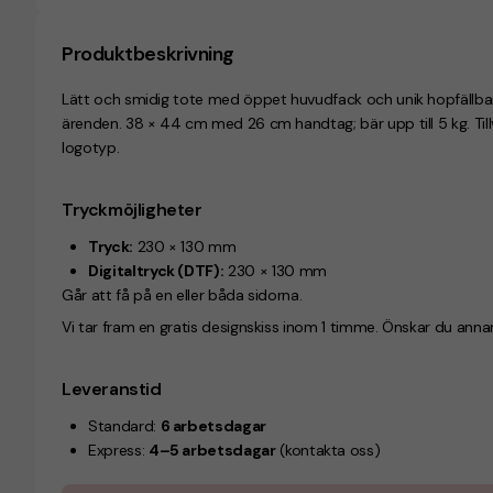
Produktbeskrivning
Lätt och smidig tote med öppet huvudfack och unik hopfällba
ärenden. 38 × 44 cm med 26 cm handtag; bär upp till 5 kg. Till
logotyp.
Tryckmöjligheter
Tryck:
230 × 130 mm
Digitaltryck (DTF):
230 × 130 mm
Går att få på en eller båda sidorna.
Vi tar fram en gratis designskiss inom 1 timme. Önskar du anna
Leveranstid
Standard:
6 arbetsdagar
Express:
4–5 arbetsdagar
(kontakta oss)