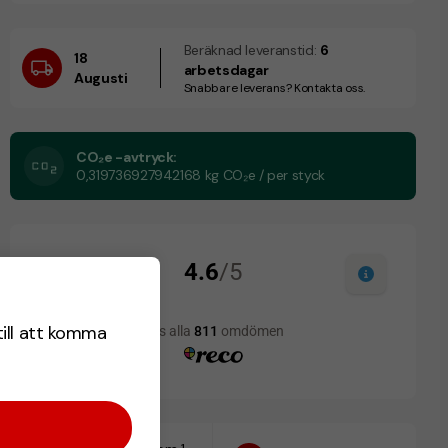
Beräknad leveranstid:
6
18
arbetsdagar
Augusti
Snabbare leverans? Kontakta oss.
CO₂e -avtryck:
0,319736927942168 kg CO₂e / per styck
till att komma