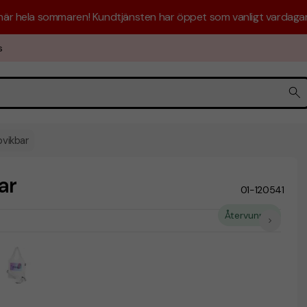
 här hela sommaren! Kundtjänsten har öppet som vanligt vardagar 
s
pvikbar
ar
01-120541
Återvunnet