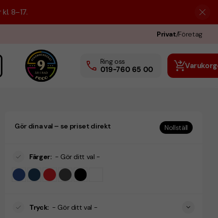
kl. 8–17.
Privat
/
Företag
Ring oss
Varukorg
019-760 65 00
Gör dina val – se priset direkt
Nollställ
Färger
:
- Gör ditt val -
Tryck
:
- Gör ditt val -