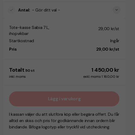
Antal
:
- Gör ditt val -
Tote-kasse Sabia 7 L,
29,00 kr/st
ihopvikbar
Startkostnad
Ingår
Pris
29,00 kr/st
Totalt
1 450,00 kr
50
st
inkl. moms
exkl. moms 1 160,00 kr
Lägg i varukorg
I kassan väljer du att slutföra köp eller begära offert. Du får
alltid en skiss och pris för godkännande innan ordern blir
bindande. Bifoga logotyp eller tryckfil vid utcheckning.