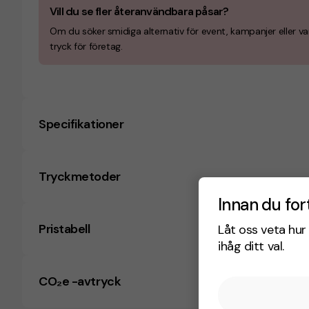
Vill du se fler återanvändbara påsar?
Om du söker smidiga alternativ för event, kampanjer eller v
tryck för företag.
Specifikationer
Tryckmetoder
Innan du for
Pristabell
Låt oss veta hur 
ihåg ditt val.
CO₂e -avtryck