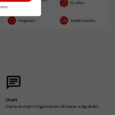
Designskiss inom 1
Fri offert
h
 moms
Prisgaranti
Snabb leverans
Chatt
Starta en chatt i högra hörnet så svarar vi dig direkt!