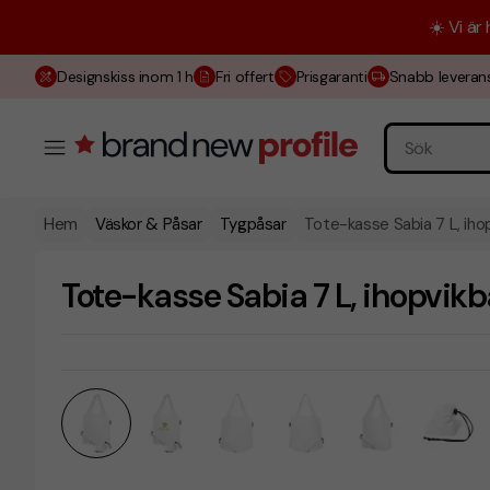
☀️ Vi är
Designskiss inom 1 h
Fri offert
Prisgaranti
Snabb leveran
Hem
Väskor & Påsar
Tygpåsar
Tote-kasse Sabia 7 L, iho
Tote-kasse Sabia 7 L, ihopvikb