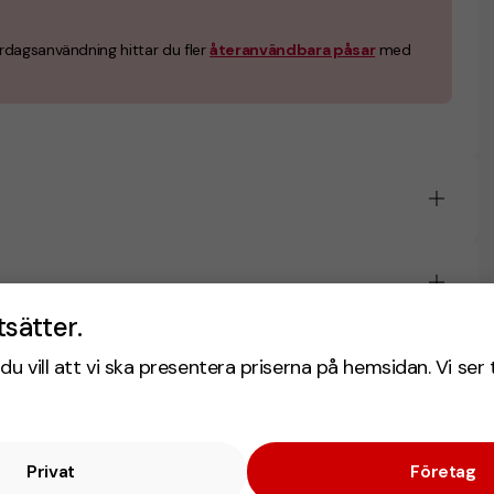
ardagsanvändning hittar du fler
återanvändbara påsar
med
tsätter.
du vill att vi ska presentera priserna på hemsidan. Vi ser 
Privat
Företag