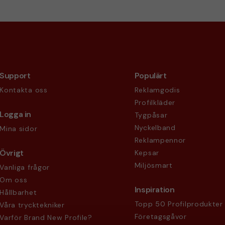
Support
Populärt
Kontakta oss
Reklamgodis
Profilkläder
Logga in
Tygpåsar
Nyckelband
Mina sidor
Reklampennor
Övrigt
Kepsar
Miljösmart
Vanliga frågor
Om oss
Inspiration
Hållbarhet
Topp 50 Profilprodukter
Våra trycktekniker
Företagsgåvor
Varför Brand New Profile?