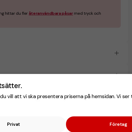
ng hittar du fler
återanvändbara påsar
med tryck och
tsätter.
du vill att vi ska presentera priserna på hemsidan. Vi ser 
Privat
Företag