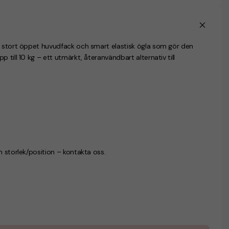
d stort öppet huvudfack och smart elastisk ögla som gör den
till 10 kg – ett utmärkt, återanvändbart alternativ till
n storlek/position – kontakta oss.