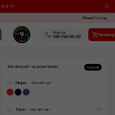
kl. 8–17.
Privat
/
Företag
Ring oss
Varukorg
019-760 65 00
Gör dina val – se priset direkt
Nollställ
Färger
:
- Gör ditt val -
Tryck
:
- Gör ditt val -