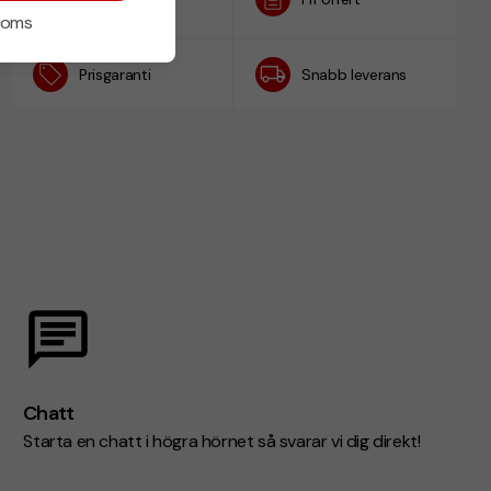
h
 moms
Prisgaranti
Snabb leverans
Chatt
Starta en chatt i högra hörnet så svarar vi dig direkt!