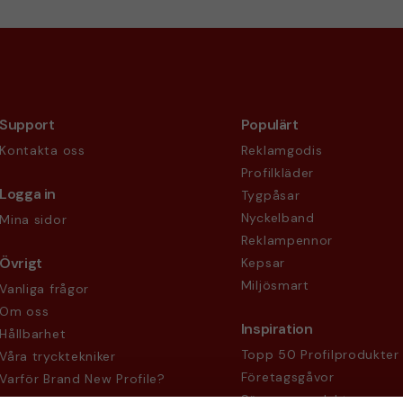
Support
Populärt
Kontakta oss
Reklamgodis
Profilkläder
Logga in
Tygpåsar
Nyckelband
Mina sidor
Reklampennor
Övrigt
Kepsar
Miljösmart
Vanliga frågor
Om oss
Inspiration
Hållbarhet
Topp 50 Profilprodukter
Våra trycktekniker
Företagsgåvor
Varför Brand New Profile?
Säsongsprodukter
Köpvillkor