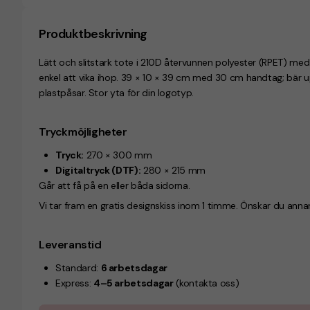
Produktbeskrivning
Lätt och slitstark tote i 210D återvunnen polyester (RPET) me
enkel att vika ihop. 39 × 10 × 39 cm med 30 cm handtag; bär upp 
plastpåsar. Stor yta för din logotyp.
Tryckmöjligheter
Tryck:
270 × 300 mm
Digitaltryck (DTF):
280 × 215 mm
Går att få på en eller båda sidorna.
Vi tar fram en gratis designskiss inom 1 timme. Önskar du anna
Leveranstid
Standard:
6 arbetsdagar
Express:
4–5 arbetsdagar
(kontakta oss)