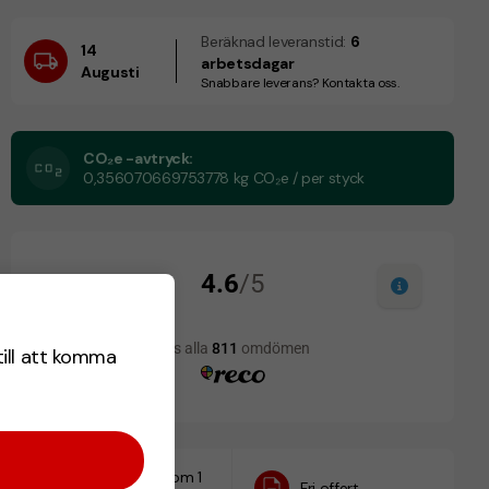
Beräknad leveranstid:
6
14
arbetsdagar
Augusti
Snabbare leverans? Kontakta oss.
CO₂e -avtryck:
0,356070669753778 kg CO₂e / per styck
till att komma
Designskiss inom 1
Fri offert