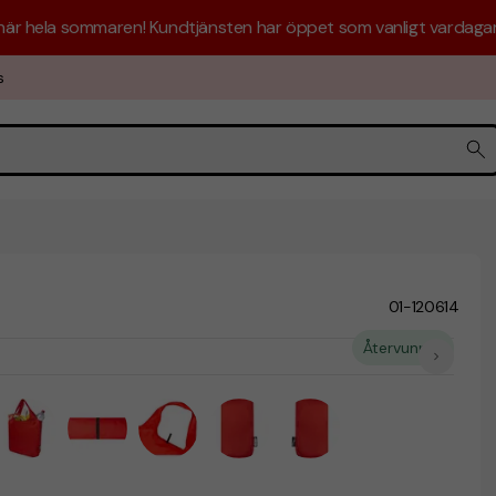
 här hela sommaren! Kundtjänsten har öppet som vanligt vardagar 
s
01-120614
Återvunnet