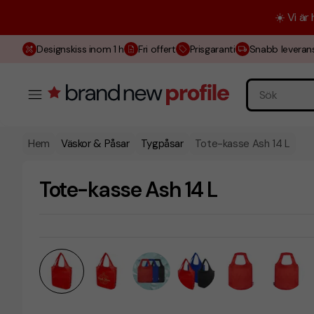
☀️ Vi är
Designskiss inom 1 h
Fri offert
Prisgaranti
Snabb leveran
Hem
Väskor & Påsar
Tygpåsar
Tote-kasse Ash 14 L
Tote-kasse Ash 14 L