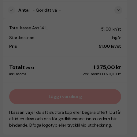
Antal
:
- Gör ditt val -
Tote-kasse Ash 14 L
51,00 kr/st
Startkostnad
Ingår
Pris
51,00 kr/st
Totalt
1 275,00 kr
25
st
inkl. moms
exkl. moms 1 020,00 kr
Lägg i varukorg
I kassan väljer du att slutföra köp eller begära offert. Du får
alltid en skiss och pris för godkännande innan ordern blir
bindande. Bifoga logotyp eller tryckfil vid utcheckning.