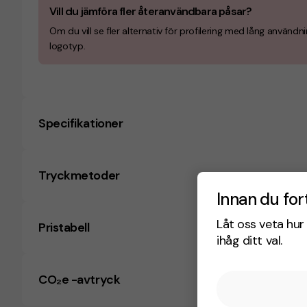
Vill du jämföra fler återanvändbara påsar?
Om du vill se fler alternativ för profilering med lång användni
logotyp.
Specifikationer
Tryckmetoder
Innan du for
Låt oss veta hur 
Pristabell
ihåg ditt val.
CO₂e -avtryck