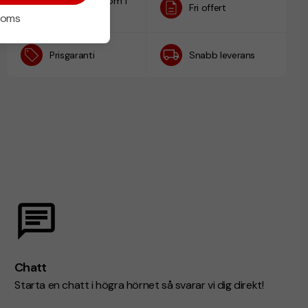
Designskiss inom 1
Fri offert
h
 moms
Prisgaranti
Snabb leverans
Chatt
Starta en chatt i högra hörnet så svarar vi dig direkt!