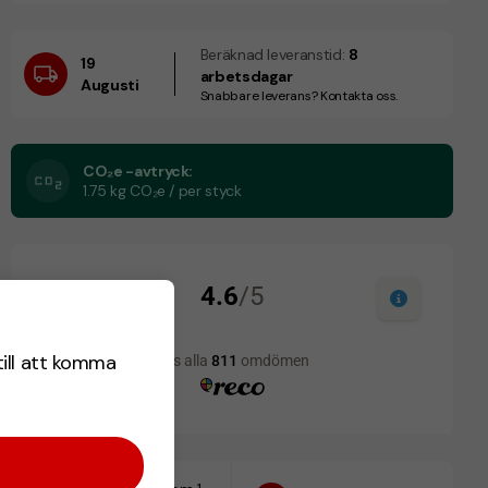
Beräknad leveranstid:
8
19
arbetsdagar
Augusti
Snabbare leverans? Kontakta oss.
CO₂e -avtryck:
1.75 kg CO₂e / per styck
till att komma