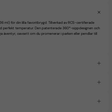
 ml) för din lilla favoritbrygd. Tillverkad av RCS-certifierade
 vid perfekt temperatur. Den patenterade 360°-sippdesignen och
iga äventyr, oavsett om du promenerar i parken eller pendlar till