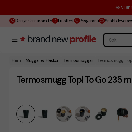
☀️ Vi är
Designskiss inom 1 h
Fri offert
Prisgaranti
Snabb leveran
Hem
Muggar & Flaskor
Termosmuggar
Termosmugg Topl
Termosmugg Topl To Go 235 m