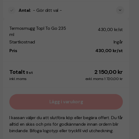
Antal
:
- Gör ditt val -
Termosmugg Topl To Go 235
430,00 kr/st
ml
Startkostnad
Ingår
Pris
430,00 kr/st
Totalt
2 150,00 kr
5
st
inkl. moms
exkl. moms 1 720,00 kr
Lägg i varukorg
I kassan väljer du att slutföra köp eller begära offert. Du får
alltid en skiss och pris för godkännande innan ordern blir
bindande. Bifoga logotyp eller tryckfil vid utcheckning.