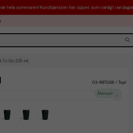
 här hela sommaren! Kundtjänsten har öppet som vanligt vardagar 
s
 To Go 235 ml
l
03-RBTGS8
Topl
/
Återvunnet