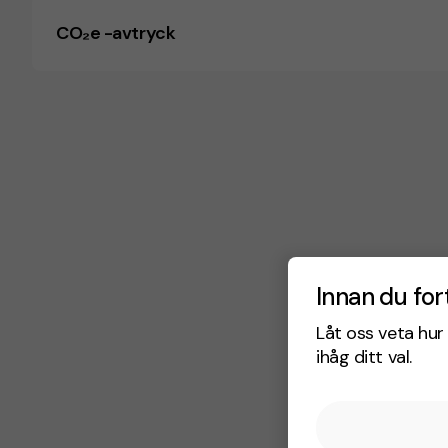
CO₂e -avtryck
Innan du for
Låt oss veta hur 
ihåg ditt val.