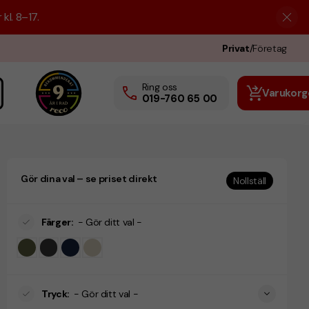
kl. 8–17.
Privat
/
Företag
Ring oss
Varukorg
019-760 65 00
Gör dina val – se priset direkt
Nollställ
Färger
:
- Gör ditt val -
Tryck
:
- Gör ditt val -