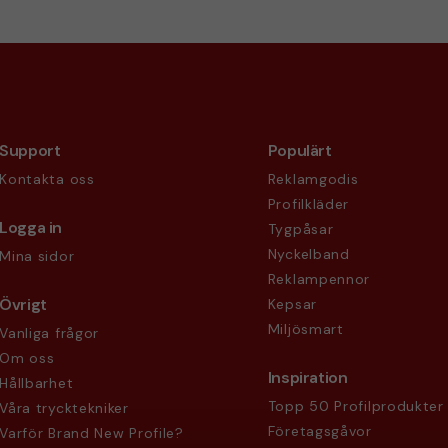
Support
Populärt
Kontakta oss
Reklamgodis
Profilkläder
Logga in
Tygpåsar
Nyckelband
Mina sidor
Reklampennor
Övrigt
Kepsar
Miljösmart
Vanliga frågor
Om oss
Inspiration
Hållbarhet
Topp 50 Profilprodukter
Våra trycktekniker
Företagsgåvor
Varför Brand New Profile?