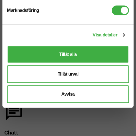
Vi hjälper dig gärna!
Marknadsföring
Visa detaljer
Telefon: 019-760 65 00
Tillåt alla
Mån-fre 08.30 - 17.00
Tillåt urval
Mejl
Avvisa
info@brandnewprofile.com
Chatt