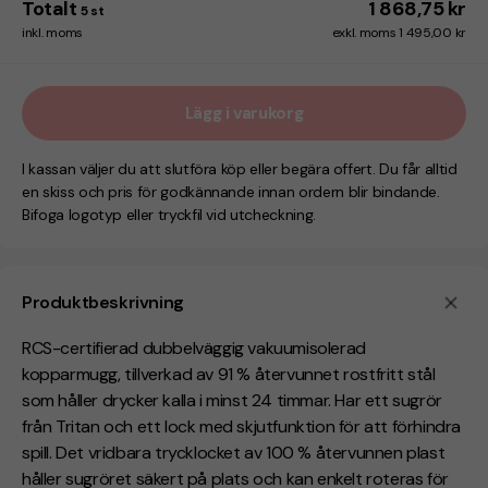
Totalt
1 868,75 kr
5
st
inkl. moms
exkl. moms 1 495,00 kr
Lägg i varukorg
I kassan väljer du att slutföra köp eller begära offert. Du får alltid
en skiss och pris för godkännande innan ordern blir bindande.
Bifoga logotyp eller tryckfil vid utcheckning.
Produktbeskrivning
RCS-certifierad dubbelväggig vakuumisolerad
kopparmugg, tillverkad av 91 % återvunnet rostfritt stål
som håller drycker kalla i minst 24 timmar. Har ett sugrör
från Tritan och ett lock med skjutfunktion för att förhindra
spill. Det vridbara trycklocket av 100 % återvunnen plast
håller sugröret säkert på plats och kan enkelt roteras för