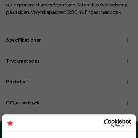
att exponera dryckesöppningen. Slitstark pulverlackering
på utsidan. Volymkapacitet: 1200 ml. Endast handdisk.
Specifikationer
Tryckmetoder
Pristabell
CO₂e -avtryck
CO₂e -avtryck:
3,3591112456998 kg CO₂e / per styck