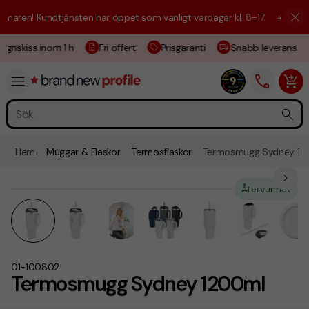
aren! Kundtjänsten har öppet som vanligt vardagar kl. 8–17.
☀️ Vi är h
ignskiss inom 1 h
Fri offert
Prisgaranti
Snabb leverans
Hem
Muggar & Flaskor
Termosflaskor
Termosmugg Sydney 12
Återvunnet
01-100802
Termosmugg Sydney 1200ml