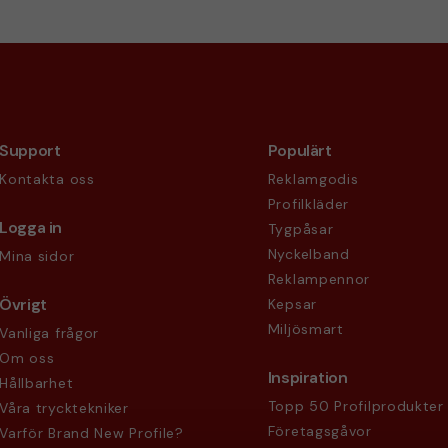
Support
Populärt
Kontakta oss
Reklamgodis
Profilkläder
Logga in
Tygpåsar
Nyckelband
Mina sidor
Reklampennor
Övrigt
Kepsar
Miljösmart
Vanliga frågor
Om oss
Inspiration
Hållbarhet
Topp 50 Profilprodukter
Våra trycktekniker
Företagsgåvor
Varför Brand New Profile?