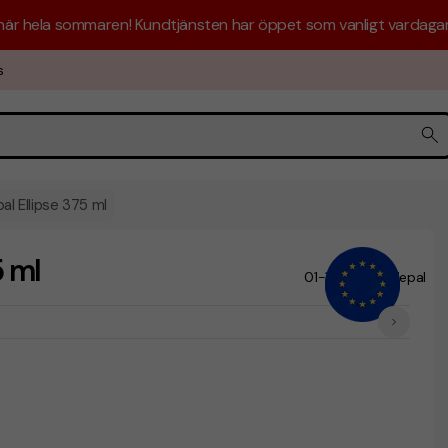
 här hela sommaren! Kundtjänsten har öppet som vanligt vardagar 
s
 Ellipse 375 ml
 ml
01-100908
Mepal
/