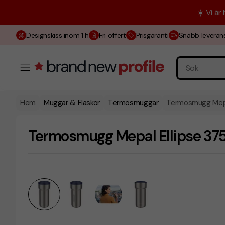
☀️ Vi är
Designskiss inom 1 h
Fri offert
Prisgaranti
Snabb leveran
Hem
Muggar & Flaskor
Termosmuggar
Termosmugg Mepal
Termosmugg Mepal Ellipse 375