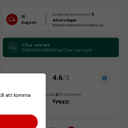
Beräknad leveranstid:
6
18
arbetsdagar
Augusti
Snabbare leverans? Kontakta oss.
CO₂e -avtryck:
5,16653069218694 kg CO₂e / per styck
till att komma