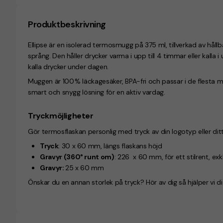
Produktbeskrivning
Ellipse är en isolerad termosmugg på 375 ml, tillverkad av hållb
språng. Den håller drycker varma i upp till 4 timmar eller kalla i 
kalla drycker under dagen.
Muggen är 100 % läckagesäker, BPA-fri och passar i de flesta 
smart och snygg lösning för en aktiv vardag.
Tryckmöjligheter
Gör termosflaskan personlig med tryck av din logotyp eller ditt
Tryck
:
30 x 60 mm, längs flaskans höjd
Gravyr (360° runt om)
: 226 x 60 mm, för ett stilrent, exk
Gravyr:
25 x 60 mm
Önskar du en annan storlek på tryck? Hör av dig så hjälper vi di