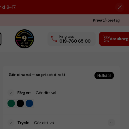
kl. 8–17.
Privat
/
Företag
Ring oss
Varukorg
019-760 65 00
Gör dina val – se priset direkt
Nollställ
Färger
:
- Gör ditt val -
Tryck
:
- Gör ditt val -