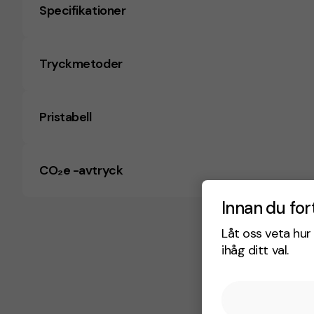
Specifikationer
Tryckmetoder
Pristabell
CO₂e -avtryck
Innan du for
Låt oss veta hur 
ihåg ditt val.