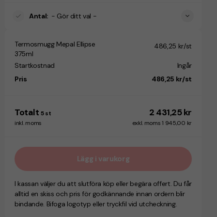
Antal
:
- Gör ditt val -
Termosmugg Mepal Ellipse
486,25 kr/st
375ml
Startkostnad
Ingår
Pris
486,25 kr/st
Totalt
2 431,25 kr
5
st
inkl. moms
exkl. moms 1 945,00 kr
Lägg i varukorg
I kassan väljer du att slutföra köp eller begära offert. Du får
alltid en skiss och pris för godkännande innan ordern blir
bindande. Bifoga logotyp eller tryckfil vid utcheckning.