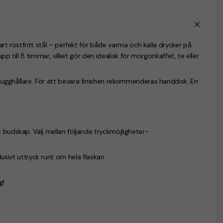
art rostfritt stål – perfekt för både varma och kalla drycker på
upp till 8 timmar, vilket gör den idealisk för morgonkaffet, te eller
mugghållare. För att bevara finishen rekommenderas handdisk. En
 budskap. Välj mellan följande tryckmöjligheter-
lusivt uttryck runt om hela flaskan
g!