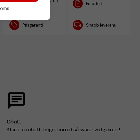
Designskiss inom 1
Fri offert
h
 moms
Prisgaranti
Snabb leverans
Chatt
Starta en chatt i högra hörnet så svarar vi dig direkt!