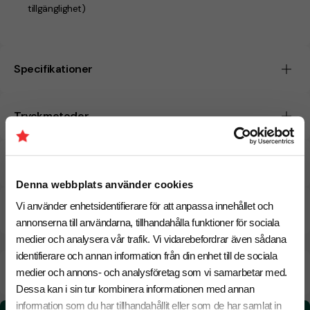
tillgänglighet)
Specifikationer
Tryckmetoder
Pristabell
Denna webbplats använder cookies
Vi använder enhetsidentifierare för att anpassa innehållet och
CO₂e -avtryck
annonserna till användarna, tillhandahålla funktioner för sociala
medier och analysera vår trafik. Vi vidarebefordrar även sådana
identifierare och annan information från din enhet till de sociala
Beräknad leveranstid:
8 arbetsdagar
20 Augusti
medier och annons- och analysföretag som vi samarbetar med.
Snabbare leverans? Kontakta oss.
Dessa kan i sin tur kombinera informationen med annan
information som du har tillhandahållit eller som de har samlat in