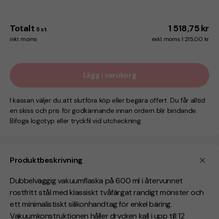
Totalt
1 518,75 kr
5
st
inkl. moms
exkl. moms 1 215,00 kr
Lägg i varukorg
I kassan väljer du att slutföra köp eller begära offert. Du får alltid
en skiss och pris för godkännande innan ordern blir bindande.
Bifoga logotyp eller tryckfil vid utcheckning.
Produktbeskrivning
Dubbelväggig
vakuumflaska på 600 ml i återvunnet
rostfritt stål med klassiskt tvåfärgat randigt mönster och
ett minimalistiskt silikonhandtag för enkel bäring.
Vakuumkonstruktionen håller drycken kall i upp till 12