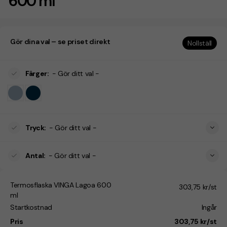
600 ml
Gör dina val – se priset direkt
Nollställ
Färger
:
- Gör ditt val -
Tryck
:
- Gör ditt val -
Antal
:
- Gör ditt val -
Termosflaska VINGA Lagoa 600
303,75 kr/st
ml
Startkostnad
Ingår
Pris
303,75 kr/st