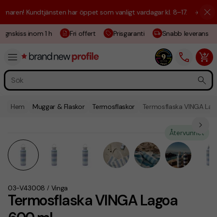
aren! Kundtjänsten har öppet som vanligt vardagar kl. 8–17.
☀️ Vi är h
ignskiss inom 1 h
Fri offert
Prisgaranti
Snabb leverans
Hem
Muggar & Flaskor
Termosflaskor
Termosflaska VINGA La
Återvunnet
03-V43008
Vinga
/
Termosflaska VINGA Lagoa