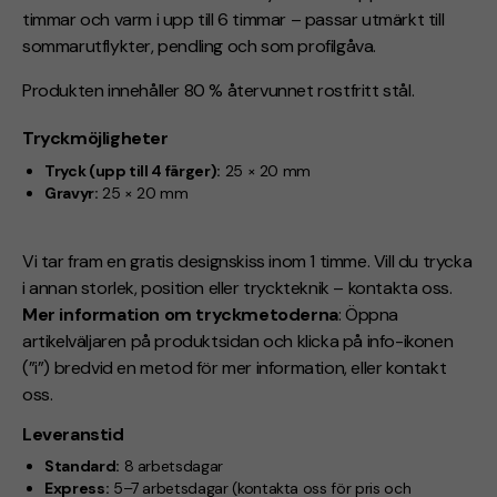
timmar och varm i upp till 6 timmar – passar utmärkt till
sommarutflykter, pendling och som profilgåva.
Produkten innehåller 80 % återvunnet rostfritt stål
.
Tryckmöjligheter
Tryck (upp till 4 färger):
25 × 20 mm
Gravyr:
25 × 20 mm
Vi tar fram en gratis designskiss inom 1 timme. Vill du trycka
i annan storlek, position eller tryckteknik – kontakta oss.
Mer information om tryckmetoderna
: Öppna
artikelväljaren på produktsidan och klicka på info-ikonen
(”i”) bredvid en metod för mer information, eller kontakt
oss.
Leveranstid
Standard:
8 arbetsdagar
Express:
5–7 arbetsdagar
(kontakta oss för pris och