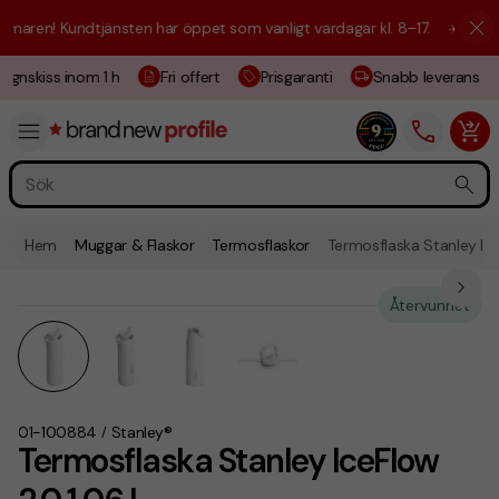
aren! Kundtjänsten har öppet som vanligt vardagar kl. 8–17.
☀️ Vi är h
ignskiss inom 1 h
Fri offert
Prisgaranti
Snabb leverans
Hem
Muggar & Flaskor
Termosflaskor
Termosflaska Stanley Ice
Återvunnet
01-100884
Stanley®
/
Termosflaska Stanley IceFlow