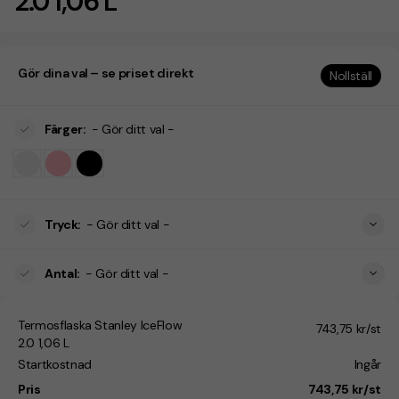
2.0 1,06 L
Gör dina val – se priset direkt
Nollställ
Färger
:
- Gör ditt val -
Tryck
:
- Gör ditt val -
Antal
:
- Gör ditt val -
Termosflaska Stanley IceFlow
743,75 kr/st
2.0 1,06 L
Startkostnad
Ingår
Pris
743,75 kr/st