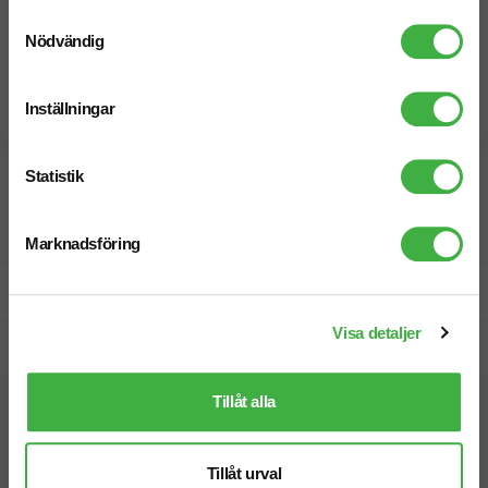
Samtyckesval
Nödvändig
Inställningar
Designskiss inom 1 h
Statistik
Fri offert
Marknadsföring
Prisgaranti
Visa detaljer
Snabb leverans
Tillåt alla
Vi hjälper dig gärna!
Tillåt urval