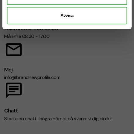
Avvisa
Telefon: 019-760 65 00
Mån-fre 08.30 - 17.00
Mejl
info@brandnewprofile.com
Chatt
Starta en chatt i högra hörnet så svarar vi dig direkt!