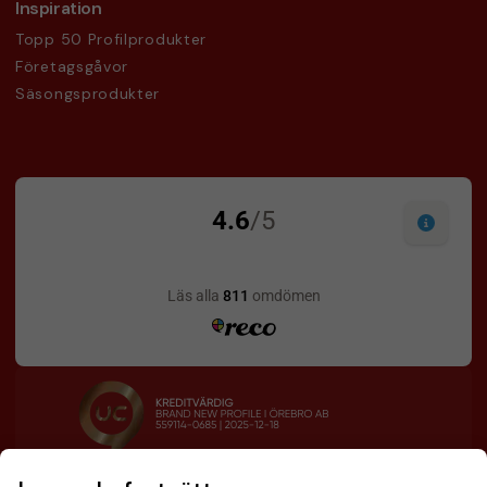
Inspiration
Topp 50 Profilprodukter
Företagsgåvor
Säsongsprodukter