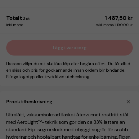
Totalt
1 487,50 kr
2
st
inkl. moms
exkl. moms 1 190,00 kr
Lägg i varukorg
I kassan väljer du att slutföra köp eller begära offert. Du får alltid
en skiss och pris för godkännande innan ordern blir bindande.
Bifoga logotyp eller tryckfil vid utcheckning.
Produktbeskrivning
Ultralätt, vakuumisolerad flaska i återvunnet rostfritt stål
med AeroLight™–teknik som gör den ca 33% lättare än
standard. Flip-sugrörslock med inbyggt sugrör för snabb
hydrering och hopfällbart handtag för enkel bärning. Pipen