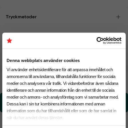
Tryckmetoder
Pristabell
CO₂e -avtryck
Denna webbplats använder cookies
Vi använder enhetsidentifierare för att anpassa innehållet och
annonserna till användarna, tillhandahålla funktioner för sociala
Beräknad leveranstid:
6 arbetsdagar
18 Augusti
medier och analysera vår trafik. Vi vidarebefordrar även sådana
Snabbare leverans? Kontakta oss.
identifierare och annan information från din enhet till de sociala
medier och annons- och analysföretag som vi samarbetar med.
CO₂e -avtryck:
Dessa kan i sin tur kombinera informationen med annan
3,27181173810815 kg CO₂e / per styck
information som du har tillhandahållit eller som de har samlat in
när du har använt deras tjänster.