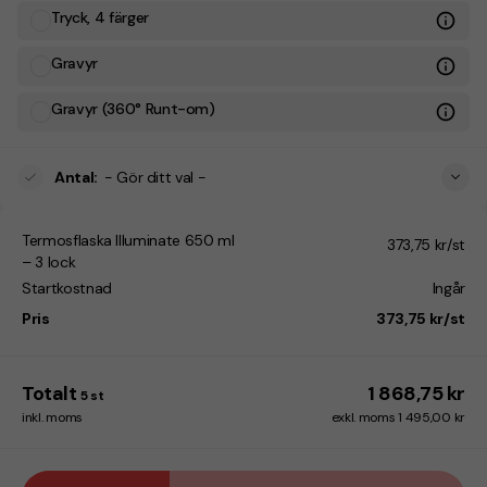
Tryck, 4 färger
Gravyr
Gravyr (360° Runt-om)
Antal
:
- Gör ditt val -
Termosflaska Illuminate 650 ml
373,75 kr/st
– 3 lock
Startkostnad
Ingår
Pris
373,75 kr/st
Totalt
1 868,75 kr
5
st
inkl. moms
exkl. moms 1 495,00 kr