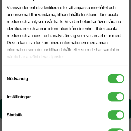
Specifikationer
Vi använder enhetsidentifierare för att anpassa innehållet och
annonserna till användarna, tillhandahålla funktioner för sociala
Tryckmetoder
medier och analysera vår trafik. Vi vidarebefordrar även sådana
identifierare och annan information från din enhet till de sociala
medier och annons- och analysföretag som vi samarbetar med.
Pristabell
Dessa kan i sin tur kombinera informationen med annan
information som du har tillhandahållit eller som de har samlat in
när du har använt deras tjänster.
CO₂e -avtryck
Samtyckesval
Nödvändig
Beräknad leveranstid:
6 arbetsdagar
18 Augusti
Snabbare leverans? Kontakta oss.
Inställningar
CO₂e -avtryck:
3,3318 kg CO₂e / per styck
Statistik