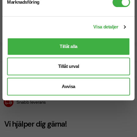
Marknadsföring
Visa detaljer
Tillåt alla
Designskiss inom 1 h
Tillåt urval
Fri offert
Prisgaranti
Avvisa
Snabb leverans
Vi hjälper dig gärna!