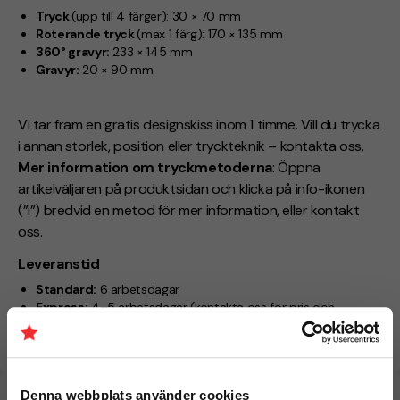
Tryck
(upp till 4 färger):
30 × 70 mm
Roterande tryck
(max 1 färg):
170 × 135 mm
360° gravyr:
233 × 145 mm
Gravyr:
20 × 90 mm
Vi tar fram en gratis designskiss inom 1 timme. Vill du trycka
i annan storlek, position eller tryckteknik – kontakta oss.
Mer information om tryckmetoderna
: Öppna
artikelväljaren på produktsidan och klicka på info-ikonen
(”i”) bredvid en metod för mer information, eller kontakt
oss.
Leveranstid
Standard:
6 arbetsdagar
Express:
4–5 arbetsdagar
(kontakta oss för pris och
tillgänglighet)
Denna webbplats använder cookies