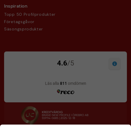
Inspiration
Topp 50 Profilprodukter
Företagsgåvor
Säsongsprodukter