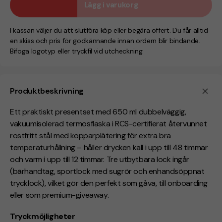
Lägg i varukorg
I kassan väljer du att slutföra köp eller begära offert. Du får alltid
en skiss och pris för godkännande innan ordern blir bindande.
Bifoga logotyp eller tryckfil vid utcheckning.
Produktbeskrivning
Ett praktiskt presentset med 650 ml dubbelväggig,
vakuumisolerad termosflaska i RCS-certifierat återvunnet
rostfritt stål med kopparplätering för extra bra
temperaturhållning – håller drycken kall i upp till 48 timmar
och varm i upp till 12 timmar
. Tre utbytbara lock ingår
(bärhandtag, sportlock med sugrör och enhandsöppnat
trycklock), vilket gör den perfekt som gåva, till onboarding
eller som premium-giveaway.
Tryckmöjligheter