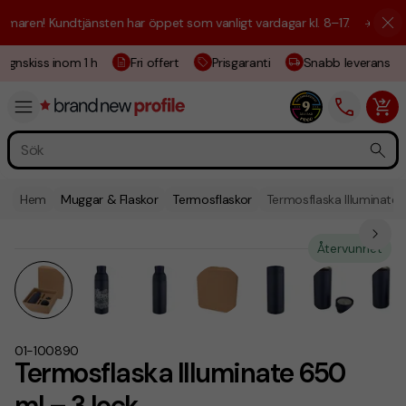
aren! Kundtjänsten har öppet som vanligt vardagar kl. 8–17.
☀️ Vi är h
gnskiss inom 1 h
Fri offert
Prisgaranti
Snabb leverans
Hem
Muggar & Flaskor
Termosflaskor
Termosflaska Illuminate 
Återvunnet
01-100890
Termosflaska Illuminate 650
ml – 3 lock