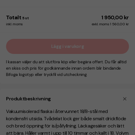
Totalt
1 950,00 kr
5
st
inkl. moms
exkl. moms 1 560,00 kr
Lägg i varukorg
I kassan väljer du att slutföra köp eller begära offert. Du får alltid
en skiss och pris för godkännande innan ordern blir bindande.
Bifoga logotyp eller tryckfil vid utcheckning.
Produktbeskrivning
Vakuumisolerad flaska i återvunnet 18/8-stål med
kondensfri utsida. Tvådelat lock ger både smalt drickflöde
och bred öppning för is/påfyllning. Läckagesäker och lätt
att bära. Håller varmt i upp till 10 timmar och kallt i 18. Volym