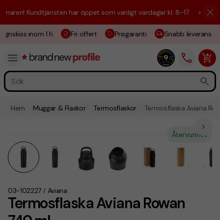
aren! Kundtjänsten har öppet som vanligt vardagar kl. 8–17.
☀️ Vi är h
ignskiss inom 1 h
Fri offert
Prisgaranti
Snabb leverans
Hem
Muggar & Flaskor
Termosflaskor
Termosflaska Aviana Ro
Återvunnet
03-102227
Aviana
/
Termosflaska Aviana Rowan