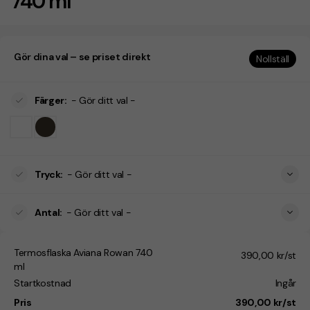
740 ml
Gör dina val – se priset direkt
Nollställ
Färger
:
- Gör ditt val -
Tryck
:
- Gör ditt val -
Antal
:
- Gör ditt val -
Termosflaska Aviana Rowan 740
390,00 kr/st
ml
Startkostnad
Ingår
Pris
390,00 kr/st