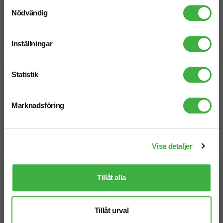
Samtyckesval
Nödvändig
Inställningar
Designskiss inom 1 h
Statistik
Fri offert
Marknadsföring
Prisgaranti
Visa detaljer
Snabb leverans
Tillåt alla
Vi hjälper dig gärna!
Tillåt urval