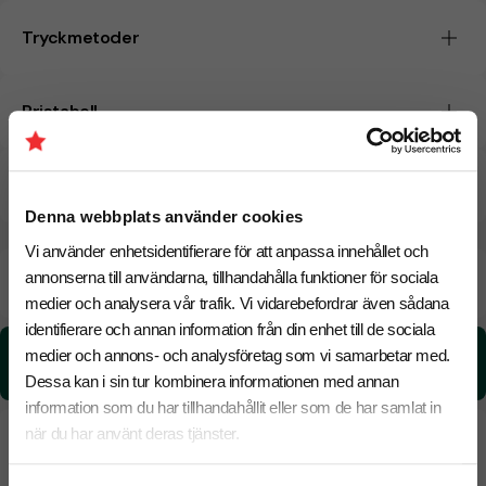
Tryckmetoder
Pristabell
CO₂e -avtryck
Denna webbplats använder cookies
Vi använder enhetsidentifierare för att anpassa innehållet och
Beräknad leveranstid:
8 arbetsdagar
annonserna till användarna, tillhandahålla funktioner för sociala
19 Augusti
Snabbare leverans? Kontakta oss.
medier och analysera vår trafik. Vi vidarebefordrar även sådana
identifierare och annan information från din enhet till de sociala
CO₂e -avtryck:
medier och annons- och analysföretag som vi samarbetar med.
2.70 kg CO₂e / per styck
Dessa kan i sin tur kombinera informationen med annan
information som du har tillhandahållit eller som de har samlat in
när du har använt deras tjänster.