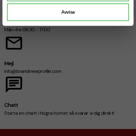
Avvisa
Telefon: 019-760 65 00
Mån-fre 08.30 - 17.00
Mejl
info@brandnewprofile.com
Chatt
Starta en chatt i högra hörnet så svarar vi dig direkt!