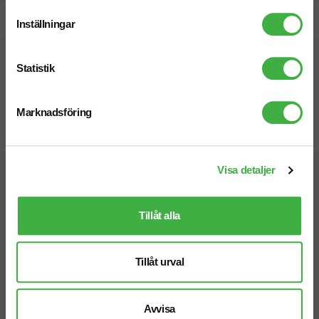
Designskiss inom 1 h
Inställningar
Fri offert
Statistik
Prisgaranti
Marknadsföring
Snabb leverans
Visa detaljer
Vi hjälper dig gärna!
Tillåt alla
Tillåt urval
Telefon: 019-760 65 00
Avvisa
Mån-fre 08.30 - 17.00