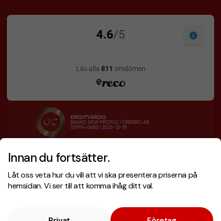
Innan du fortsätter.
Designskiss inom 1 h
Prisgaranti
Låt oss veta hur du vill att vi ska presentera priserna på
Fri offert
Snabb leverans
hemsidan. Vi ser till att komma ihåg ditt val.
Privat
Företag