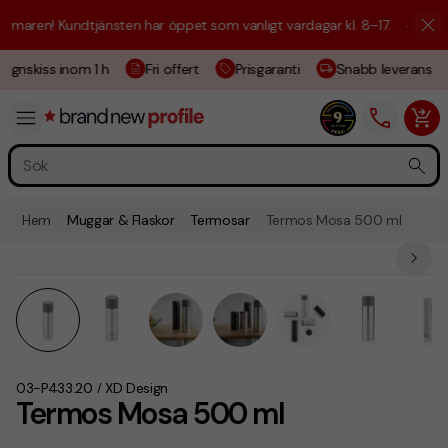
maren! Kundtjänsten har öppet som vanligt vardagar kl. 8–17.
☀️ Vi är 
ignskiss inom 1 h
Fri offert
Prisgaranti
Snabb leverans
Hem
Muggar & Flaskor
Termosar
Termos Mosa 500 ml
03-P433.20
XD Design
/
Termos Mosa 500 ml