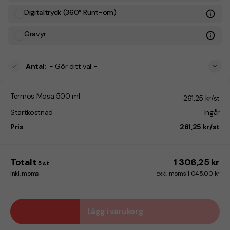
Digitaltryck (360° Runt-om)
Gravyr
Antal
:
- Gör ditt val -
Termos Mosa 500 ml
261,25 kr/st
Startkostnad
Ingår
Pris
261,25 kr/st
Totalt
1 306,25 kr
5
st
inkl. moms
exkl. moms 1 045,00 kr
Lägg i varukorg