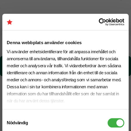
CO₂e -avtryck
Beräknad leveranstid:
8 arbetsdagar
Denna webbplats använder cookies
20 Augusti
Snabbare leverans? Kontakta oss.
Vi använder enhetsidentifierare för att anpassa innehållet och
annonserna till användarna, tillhandahålla funktioner för sociala
CO₂e -avtryck:
medier och analysera vår trafik. Vi vidarebefordrar även sådana
3.10 kg CO₂e / per styck
identifierare och annan information från din enhet till de sociala
medier och annons- och analysföretag som vi samarbetar med.
Dessa kan i sin tur kombinera informationen med annan
information som du har tillhandahållit eller som de har samlat in
när du har använt deras tjänster.
Samtyckesval
Nödvändig