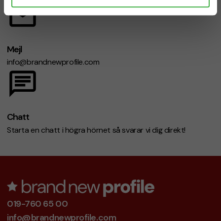
Mejl
info@brandnewprofile.com
Chatt
Starta en chatt i högra hörnet så svarar vi dig direkt!
019-760 65 00
info@brandnewprofile.com