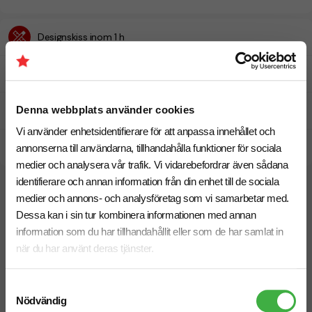
Designskiss inom 1 h
Fri offert
Denna webbplats använder cookies
Prisgaranti
Vi använder enhetsidentifierare för att anpassa innehållet och
Snabb leverans
annonserna till användarna, tillhandahålla funktioner för sociala
medier och analysera vår trafik. Vi vidarebefordrar även sådana
identifierare och annan information från din enhet till de sociala
Vi hjälper dig gärna!
medier och annons- och analysföretag som vi samarbetar med.
Dessa kan i sin tur kombinera informationen med annan
information som du har tillhandahållit eller som de har samlat in
när du har använt deras tjänster.
Samtyckesval
Telefon: 019-760 65 00
Nödvändig