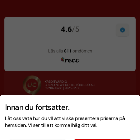
Innan du fortsätter.
Designskiss inom 1 h
Prisgaranti
Låt oss veta hur du vill att vi ska presentera priserna på
Fri offert
Snabb leverans
hemsidan. Vi ser till att komma ihåg ditt val.