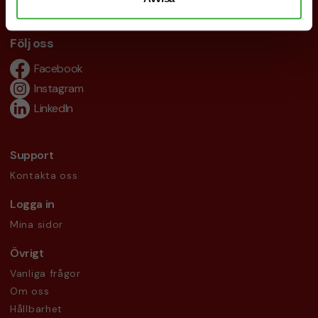
info@brandnewprofile.com
Följ oss
Facebook
Instagram
LinkedIn
Support
Kontakta oss
Logga in
Mina sidor
Övrigt
Vanliga frågor
Om oss
Hållbarhet