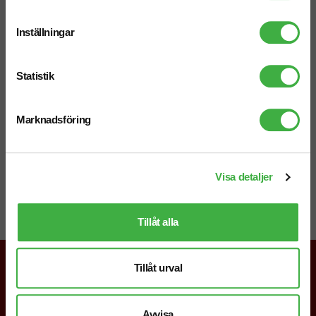
Mån-fre 08.30 - 17.00
Inställningar
Statistik
Mejl
info@brandnewprofile.com
Marknadsföring
Visa detaljer
Chatt
Starta en chatt i högra hörnet så svarar vi dig direkt!
Tillåt alla
Tillåt urval
019-760 65 00
Avvisa