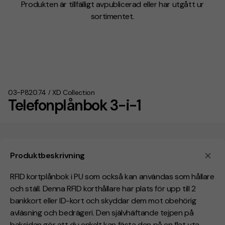
Produkten är tillfälligt avpublicerad eller har utgått ur
sortimentet.
03-P820.74
XD Collection
/
Telefonplånbok 3-i-1
Produktbeskrivning
RFID kortplånbok i PU som också kan användas som hållare
och ställ. Denna RFID korthållare har plats för upp till 2
bankkort eller ID-kort och skyddar dem mot obehörig
avläsning och bedrägeri. Den självhäftande tejpen på
baksidan gör att du enkelt kan fästa den på en flat yta