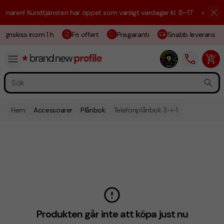
maren! Kundtjänsten har öppet som vanligt vardagar kl. 8–17.
☀️ Vi är 
ignskiss inom 1 h
Fri offert
Prisgaranti
Snabb leverans
Hem
Accessoarer
Plånbok
Telefonplånbok 3-i-1
Produkten går inte att köpa just nu