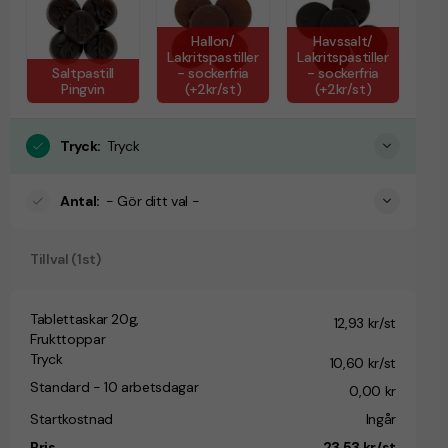
Hallon/
Havssalt/
Lakritspastiller
Lakritspastiller
Saltpastill
- sockerfria
- sockerfria
Pingvin
(+2kr/st)
(+2kr/st)
Tryck
:
Tryck
Antal
:
- Gör ditt val -
Tillval (1st)
Tablettaskar 20g,
12,93 kr/st
Frukttoppar
Tryck
10,60 kr/st
Standard - 10 arbetsdagar
0,00 kr
Startkostnad
Ingår
Pris
23,53 kr/st