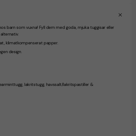
a hos barn som vuxna! Fyll dem med goda, mjuka tuggisar eller
alternativ.
erat, klimatkompenserat papper.
egen design.
inttugg, lakritstugg, havssalt/lakritspastiller &