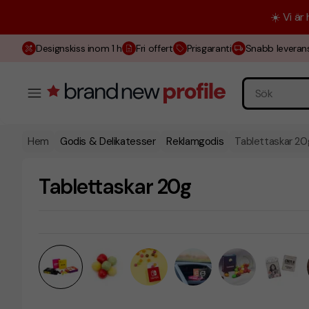
☀️ Vi är
Designskiss inom 1 h
Fri offert
Prisgaranti
Snabb leveran
Hem
Godis & Delikatesser
Reklamgodis
Tablettaskar 20
Tablettaskar 20g