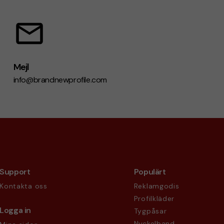
Mejl
info@brandnewprofile.com
Support
Populärt
Kontakta oss
Reklamgodis
Profilkläder
Logga in
Tygpåsar
Nyckelband