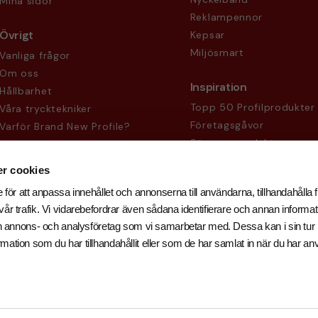
Mina sidor
Reklampennor
Övrigt
Kepsar
Miljösmart
Vanliga frågor
Om oss
Inspiration
Hållbarhet
Topp 50 Profilprodukter
Våra trycktekniker
Företagsgåvor
Varför Brand New Profile?
Säsongsprodukter
Köpvillkor
Sekretesspolicy
r cookies
 för att anpassa innehållet och annonserna till användarna, tillhandahålla f
år trafik. Vi vidarebefordrar även sådana identifierare och annan informati
och annons- och analysföretag som vi samarbetar med. Dessa kan i sin tu
ation som du har tillhandahållit eller som de har samlat in när du har an