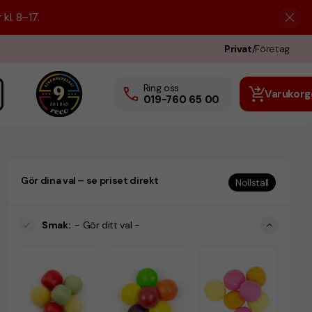
kl. 8–17.
Privat
/
Företag
Ring oss
Varukorg
019-760 65 00
Gör dina val – se priset direkt
Nollställ
Smak
:
- Gör ditt val -