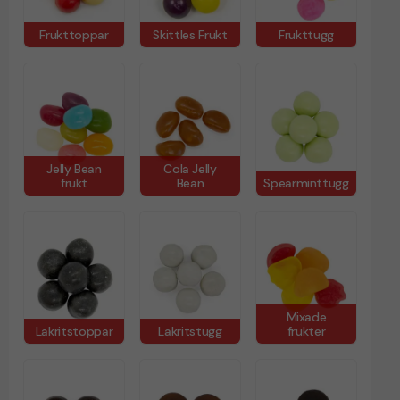
Frukttoppar
Skittles Frukt
Frukttugg
Jelly Bean
Cola Jelly
frukt
Bean
Spearminttugg
Mixade
Lakritstoppar
Lakritstugg
frukter