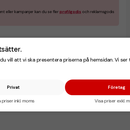
nt eller kampanjer kan du se fler
profilgodis
och reklamsgodis
tsätter.
du vill att vi ska presentera priserna på hemsidan. Vi ser 
Privat
Företag
 priser inkl. moms
Visa priser exkl.