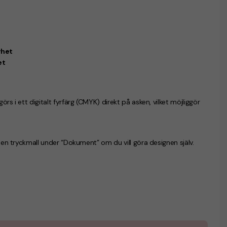
yhet
et
rs i ett digitalt fyrfärg (CMYK) direkt på asken, vilket möjliggör
u en tryckmall under “Dokument” om du vill göra designen själv.