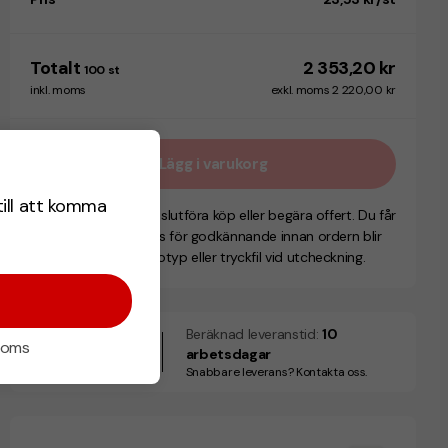
Totalt
2 353,20 kr
100
st
inkl. moms
exkl. moms 2 220,00 kr
Lägg i varukorg
till att komma
I kassan väljer du att slutföra köp eller begära offert. Du får
alltid en skiss och pris för godkännande innan ordern blir
bindande. Bifoga logotyp eller tryckfil vid utcheckning.
Beräknad leveranstid:
10
24
 moms
arbetsdagar
Augusti
Snabbare leverans? Kontakta oss.