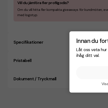
Vill du jämföra fler profilgodis?
Om du vill hitta fler kompakta giveaways för kundmöten, eve
med logotyp.
Innan du for
Specifikationer
Låt oss veta hur 
ihåg ditt val.
Pristabell
Dokument / Tryckmall
Visa