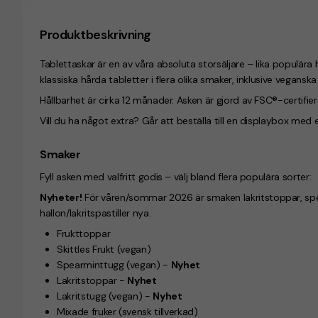
Produktbeskrivning
Tablettaskar är en av våra absoluta storsäljare – lika populär
klassiska hårda tabletter i flera olika smaker, inklusive veganska 
Hållbarhet är cirka 12 månader. Asken är gjord av FSC®-certifi
Vill du ha något extra? Går att beställa till en displaybox med 
Smaker
Fyll asken med valfritt godis – välj bland flera populära sorter:
Nyheter!
För våren/sommar 2026 är smaken lakritstoppar, spearm
hallon/lakritspastiller nya.
Frukttoppar
Skittles Frukt
(vegan)
Spearminttugg
(vegan) -
Nyhet
Lakritstoppar -
Nyhet
Lakritstugg
(vegan)
-
Nyhet
Mixade fruker
(svensk tillverkad)