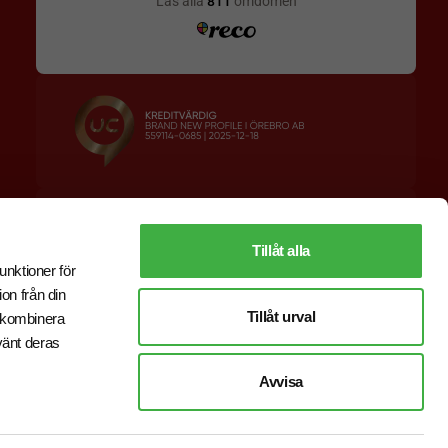
Designskiss inom 1 h
Prisgaranti
Fri offert
Snabb leverans
Tillåt alla
unktioner för
on från din
Tillåt urval
r kombinera
vänt deras
Avvisa
E-handel
av Wombit.