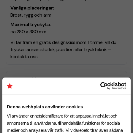
Vanliga placeringar:
Bröst, rygg och ärm
Maximal tryckyta:
ca 280 × 380 mm
Vi tar fram en gratis designskiss inom 1 timme. Vill du
trycka i annan storlek, position eller tryckteknik –
kontakta oss.
Leveranstid
• Standard:
10 arbetsdagar
• Express:
6–8 arbetsdagar
(välj “Express” som tillval)
Denna webbplats använder cookies
Behöver du leverans till ett specifikt datum? Hör av dig
så hjälper vi dig hitta rätt upplägg.
Vi använder enhetsidentifierare för att anpassa innehållet och
annonserna till användarna, tillhandahålla funktioner för sociala
medier och analysera vår trafik. Vi vidarebefordrar även sådana