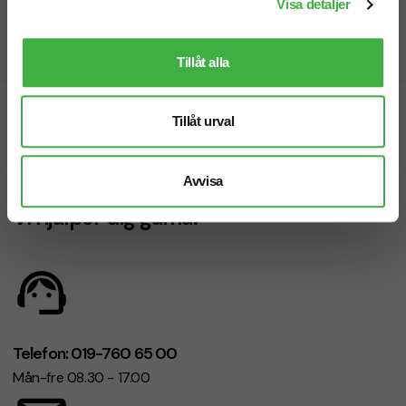
Visa detaljer
Designskiss inom 1 h
Fri offert
Tillåt alla
Prisgaranti
Tillåt urval
Snabb leverans
Avvisa
Vi hjälper dig gärna!
Telefon: 019-760 65 00
Mån-fre 08.30 - 17.00