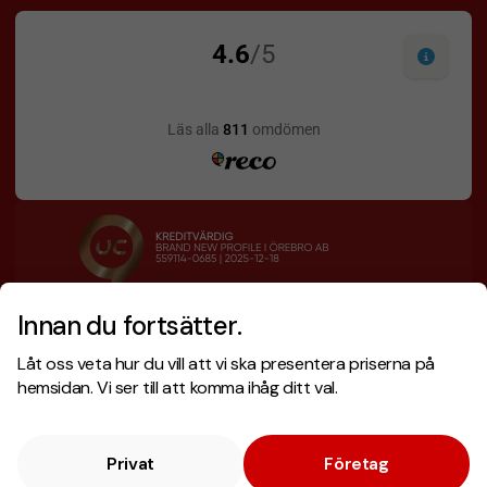
Innan du fortsätter.
Designskiss inom 1 h
Prisgaranti
Låt oss veta hur du vill att vi ska presentera priserna på
Fri offert
Snabb leverans
hemsidan. Vi ser till att komma ihåg ditt val.
Privat
Företag
Copyright © 2026 . Brand New Profile AB