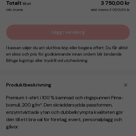
Totalt
3 750,00 kr
10
st
inkl. moms
exkl. moms 3 000,00 kr
Lägg i varukorg
I kassan väljer du att slutföra köp eller begära offert. Du får alltid
en skiss och pris för godkännande innan ordern blir bindande.
Bifoga logotyp eller tryckfil vid utcheckning.
Produktbeskrivning
Premium t-shirt i 100 % kammad och ringspunnen Pima-
bomull, 200 g/m². Den skräddarsydda passformen,
enzymtvättade ytan och dubbelkrympta kvaliteten gör
den till ett bra val för företag, event, personalplagg och
gåvor.