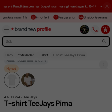
aren! Kundtjänsten har öppet som vanligt vardagar kl. 8–17.
☀️ Vi är h
gnskiss inom 1 h
Fri offert
Prisgaranti
Snabb leverans
Hem
Profilkläder
T-shirt
T-shirt TeeJays Pima
Finns i både herr & dam
Nyhet
44-13654
Tee Jays
/
T-shirt TeeJays Pima