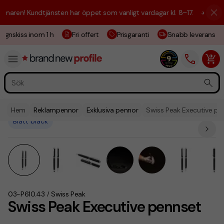
aren! Kundtjänsten har öppet som vanligt vardagar kl. 8–17.
☀️ Vi är h
ignskiss inom 1 h
Fri offert
Prisgaranti
Snabb leverans
Hem
Reklampennor
Exklusiva pennor
Swiss Peak Executive pe
Blått bläck
03-P610.43
Swiss Peak
/
Swiss Peak Executive pennset