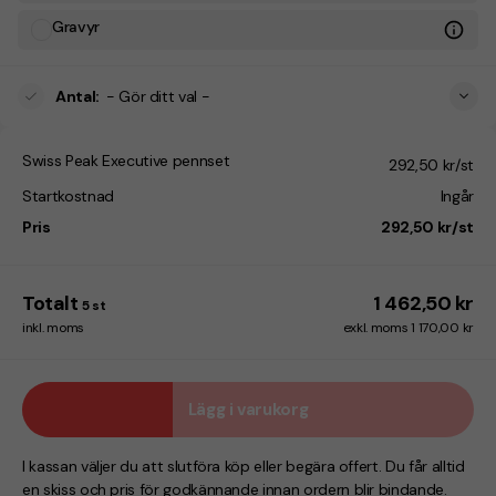
Gravyr
Antal
:
- Gör ditt val -
Swiss Peak Executive pennset
292,50 kr/st
Startkostnad
Ingår
Pris
292,50 kr/st
Totalt
1 462,50 kr
5
st
inkl. moms
exkl. moms 1 170,00 kr
Lägg i varukorg
I kassan väljer du att slutföra köp eller begära offert. Du får alltid
en skiss och pris för godkännande innan ordern blir bindande.