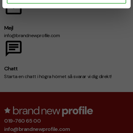
Mejl
info@brandnewprofile.com
Chatt
Starta en chatt i högra hörnet så svarar vi dig direkt!
019-760 65 00
info@brandnewprofile.com