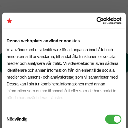
CO₂e -avtryck
Beräknad leveranstid:
8 arbetsdagar
Denna webbplats använder cookies
18 Augusti
Snabbare leverans? Kontakta oss.
Vi använder enhetsidentifierare för att anpassa innehållet och
annonserna till användarna, tillhandahålla funktioner för sociala
CO₂e -avtryck:
medier och analysera vår trafik. Vi vidarebefordrar även sådana
0.65 kg CO₂e / per styck
identifierare och annan information från din enhet till de sociala
medier och annons- och analysföretag som vi samarbetar med.
Dessa kan i sin tur kombinera informationen med annan
information som du har tillhandahållit eller som de har samlat in
när du har använt deras tjänster.
Samtyckesval
Nödvändig