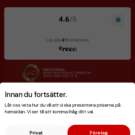
Innan du fortsätter.
Designskiss inom 1 h
Prisgaranti
Låt oss veta hur du vill att vi ska presentera priserna på
Fri offert
Snabb leverans
hemsidan. Vi ser till att komma ihåg ditt val.
Privat
Företag
Copyright © 2026 . Brand New Profile AB