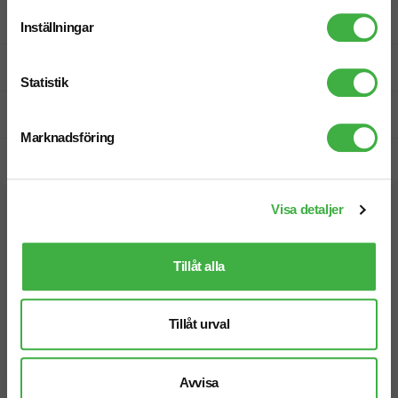
Designskiss inom 1 h
Inställningar
Fri offert
Statistik
Prisgaranti
Marknadsföring
Snabb leverans
Visa detaljer
Vi hjälper dig gärna!
Tillåt alla
Tillåt urval
Telefon: 019-760 65 00
Mån-fre 08.30 - 17.00
Avvisa