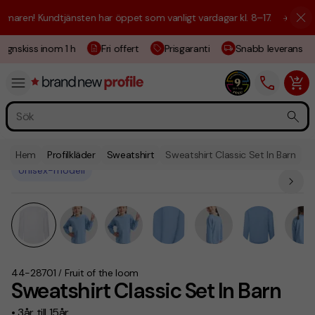
aren! Kundtjänsten har öppet som vanligt vardagar kl. 8–17.
☀️ Vi är h
ignskiss inom 1 h
Fri offert
Prisgaranti
Snabb leverans
Hem
Profilkläder
Sweatshirt
Sweatshirt Classic Set In Barn
Unisex-modell
44-28701
Fruit of the loom
/
Sweatshirt Classic Set In Barn
• 3år till 15år