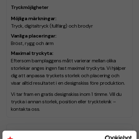
Tryckmöjligheter
Möjliga märkningar:
Tryck, digitaltryck (fullfärg) och brodyr
Vanliga placeringar:
Bröst, rygg och ärm
Maximal tryckyta:
Eftersom barnplaggens mått varierar mellan olika
storlekar anges ingen fast maximal tryckyta. Vi hjälper
dig att anpassa tryckets storlek och placering och
visar alltid resultatet i en designskiss före produktion.
Vi tar fram en gratis designskiss inom 1 timme. Vill du
trycka i annan storlek, position eller tryckteknik –
kontakta oss.
Leveranstid