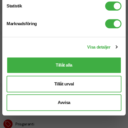
Statistik
Beräknad leveranstid:
10 arbetsdagar
24 Augusti
Marknadsföring
Snabbare leverans? Kontakta oss.
Visa detaljer
Tillåt alla
Tillåt urval
Designskiss inom 1 h
Avvisa
Fri offert
Prisgaranti