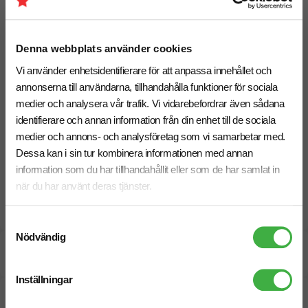
• Standard:
10 arbetsdagar
• Express:
6–8 arbetsdagar
(välj “Express” som tillval)
Denna webbplats använder cookies
Behöver du leverans till ett specifikt datum? Hör av dig
Vi använder enhetsidentifierare för att anpassa innehållet och
så hjälper vi dig hitta rätt upplägg.
annonserna till användarna, tillhandahålla funktioner för sociala
medier och analysera vår trafik. Vi vidarebefordrar även sådana
identifierare och annan information från din enhet till de sociala
Hitta rätt sweatshirt för er profilering
medier och annons- och analysföretag som vi samarbetar med.
Jämför fler modeller med ekologisk bomull,
Dessa kan i sin tur kombinera informationen med annan
premiumkänsla, och olika passformer. Se fler
information som du har tillhandahållit eller som de har samlat in
sweatshirts med tryck
när du har använt deras tjänster.
Samtyckesval
Nödvändig
Specifikationer
Inställningar
Pristabell