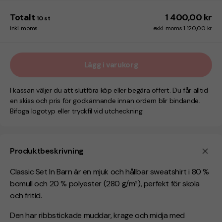
Totalt
1 400,00 kr
10
st
inkl. moms
exkl. moms 1 120,00 kr
Lägg i varukorg
I kassan väljer du att slutföra köp eller begära offert. Du får alltid
en skiss och pris för godkännande innan ordern blir bindande.
Bifoga logotyp eller tryckfil vid utcheckning.
Produktbeskrivning
Classic Set In Barn är en mjuk och hållbar sweatshirt i 80 %
bomull och 20 % polyester (280 g/m²), perfekt för skola
och fritid.
Den har ribbstickade muddar, krage och midja med