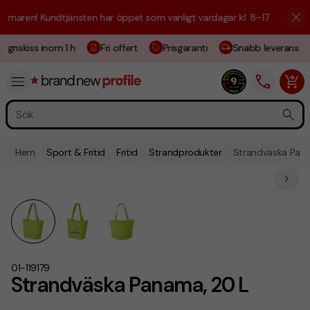
aren! Kundtjänsten har öppet som vanligt vardagar kl. 8–17.
☀️ Vi är h
ignskiss inom 1 h
Fri offert
Prisgaranti
Snabb leverans
Hem
Sport & Fritid
Fritid
Strandprodukter
Strandväska Pana
01-119179
Strandväska Panama, 20 L