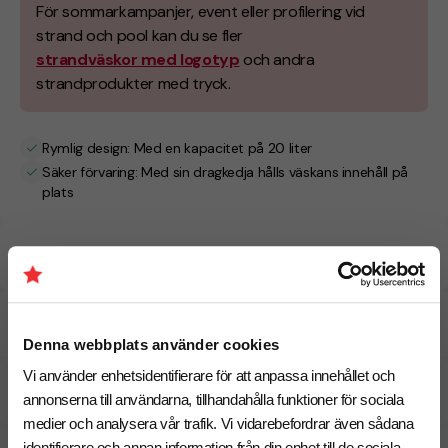
För sommarkampanjer, event eller profilering vid
strand och pool kan du se fler
strandväskor med logotyp
och andra
strandprodukter med tryck.
Rymlig design: Med en kapacitet på 20 liter
Säker förvaring: Med sin dragkedja hålls väskans innehåll på
plats
Specifikationer
Tryckmetoder
Denna webbplats använder cookies
Vi använder enhetsidentifierare för att anpassa innehållet och
Pristabell
annonserna till användarna, tillhandahålla funktioner för sociala
medier och analysera vår trafik. Vi vidarebefordrar även sådana
identifierare och annan information från din enhet till de sociala