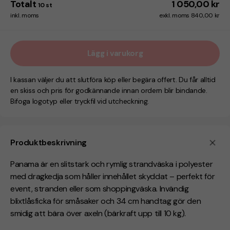
Totalt
1 050,00 kr
10
st
inkl. moms
exkl. moms 840,00 kr
Lägg i varukorg
I kassan väljer du att slutföra köp eller begära offert. Du får alltid
en skiss och pris för godkännande innan ordern blir bindande.
Bifoga logotyp eller tryckfil vid utcheckning.
Produktbeskrivning
Panama är en slitstark och rymlig strandväska i polyester
med dragkedja som håller innehållet skyddat – perfekt för
event, stranden eller som shoppingväska. Invändig
blixtlåsficka för småsaker och 34 cm handtag gör den
smidig att bära över axeln (bärkraft upp till 10 kg).