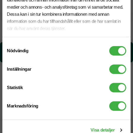
CO₂e -avtryck
medier och annons- och analysföretag som vi samarbetar med.
Dessa kan i sin tur kombinera informationen med annan
information som du har tillhandahållit eller som de har samlat in
Beräknad leveranstid:
6 arbetsdagar
när du har använt deras tjänster.
17 Augusti
Snabbare leverans? Kontakta oss.
Samtyckesval
CO₂e -avtryck:
Nödvändig
1,53008805894842 kg CO₂e / per styck
Inställningar
Statistik
Marknadsföring
Designskiss inom 1 h
Visa detaljer