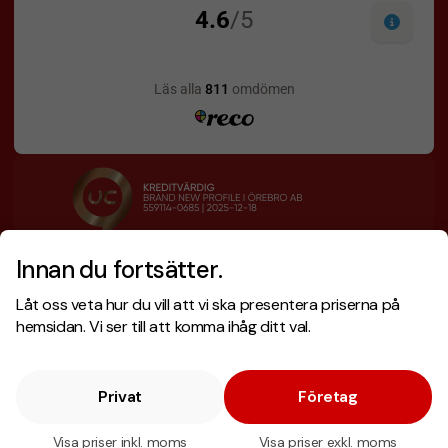
Innan du fortsätter.
Designskiss inom 1 h
Prisgaranti
Låt oss veta hur du vill att vi ska presentera priserna på
Fri offert
Snabb leverans
hemsidan. Vi ser till att komma ihåg ditt val.
Privat
Företag
Copyright © 2026 . Brand New Profile AB
E-handel
av Wombit.
Visa priser inkl. moms
Visa priser exkl. moms