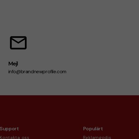
Mejl
info@brandnewprofile.com
Support
Populärt
Kontakta oss
Reklamgodis