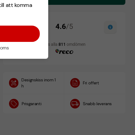
till att komma
 moms
Designskiss inom 1
Fri offert
h
Prisgaranti
Snabb leverans