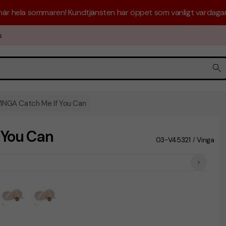
 här hela sommaren! Kundtjänsten har öppet som vanligt vardagar 
s
VINGA Catch Me If You Can
 You Can
03-V45321
Vinga
/