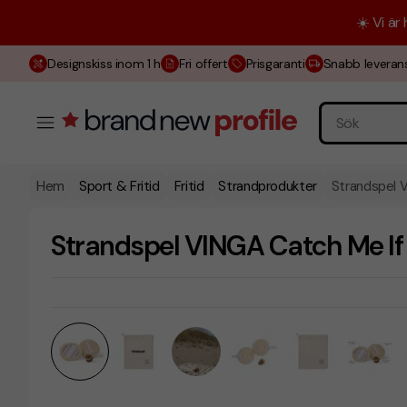
☀️ Vi är
Designskiss inom 1 h
Fri offert
Prisgaranti
Snabb leveran
Hem
Sport & Fritid
Fritid
Strandprodukter
Strandspel 
Strandspel VINGA Catch Me If