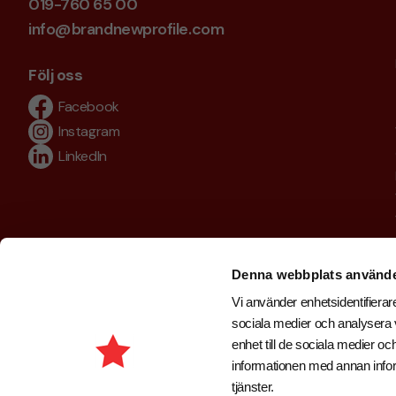
019-760 65 00
info@brandnewprofile.com
Följ oss
Facebook
Instagram
LinkedIn
Denna webbplats använde
Vi använder enhetsidentifierare
sociala medier och analysera v
enhet till de sociala medier 
informationen med annan inform
tjänster.