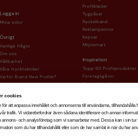
Profilkläder
Logga in
Tygpåsar
Nyckelband
Mina sidor
Reklampennor
Övrigt
Kepsar
Miljösmart
Vanliga frågor
Om oss
Inspiration
Hållbarhet
Topp 50 Profilprodukter
Våra trycktekniker
Företagsgåvor
Varför Brand New Profile?
Säsongsprodukter
Köpvillkor
Sekretesspolicy
r cookies
 för att anpassa innehållet och annonserna till användarna, tillhandahålla f
år trafik. Vi vidarebefordrar även sådana identifierare och annan informati
och annons- och analysföretag som vi samarbetar med. Dessa kan i sin tu
ation som du har tillhandahållit eller som de har samlat in när du har an