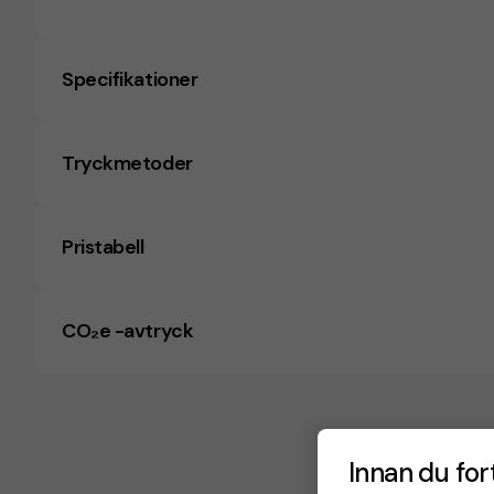
Specifikationer
Tryckmetoder
Pristabell
CO₂e -avtryck
Innan du for