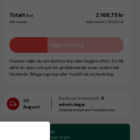
Totalt
2 168,75 kr
5
st
inkl. moms
exkl. moms 1 735,00 kr
Lägg i varukorg
I kassan väljer du att slutföra köp eller begära offert. Du får
alltid en skiss och pris för godkännande innan ordern blir
bindande. Bifoga logotyp eller tryckfil vid utcheckning.
Beräknad leveranstid:
8
20
arbetsdagar
Augusti
Snabbare leverans? Kontakta oss.
CO₂e -avtryck:
1.65 kg CO₂e / per styck