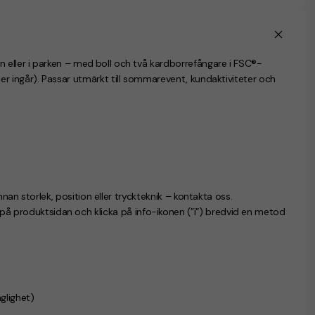
n eller i parken – med
boll och två kardborrefångare i FSC®-
ler ingår). Passar utmärkt till sommarevent, kundaktiviteter och
nnan storlek, position eller tryckteknik – kontakta oss.
n på produktsidan och klicka på info-ikonen (”i”) bredvid en metod
nglighet)