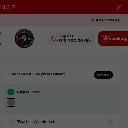
kl. 8–17.
Privat
/
Företag
Ring oss
Varukorg
019-760 65 00
Gör dina val – se priset direkt
Nollställ
Färger
:
brun
Tryck
:
- Gör ditt val -