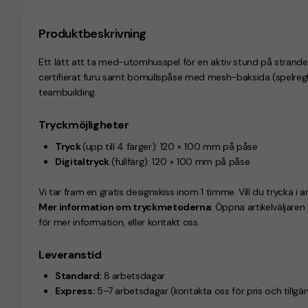
Produktbeskrivning
Ett lätt att ta med-utomhusspel för en aktiv stund på strande
certifierat furu samt bomullspåse med mesh-baksida
(spelreg
teambuilding.
Tryckmöjligheter
Tryck
(upp till 4 färger):
120 × 100 mm på påse
Digitaltryck
(fullfärg):
120 × 100 mm på påse
Vi tar fram en gratis designskiss inom 1 timme. Vill du trycka i a
Mer information om tryckmetoderna
: Öppna artikelväljare
för mer information, eller kontakt oss.
Leveranstid
Standard:
8 arbetsdagar
Express:
5–7 arbetsdagar
(kontakta oss för pris och tillgä