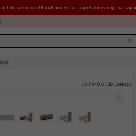
 här hela sommaren! Kundtjänsten har öppet som vanligt vardagar 
s
spel
03-P940.16
XD Collection
/