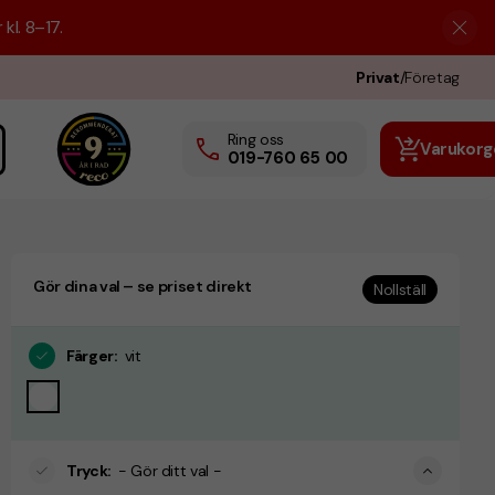
kl. 8–17.
Privat
/
Företag
Ring oss
Varukorg
019-760 65 00
Gör dina val – se priset direkt
Nollställ
Färger
:
vit
Tryck
:
- Gör ditt val -