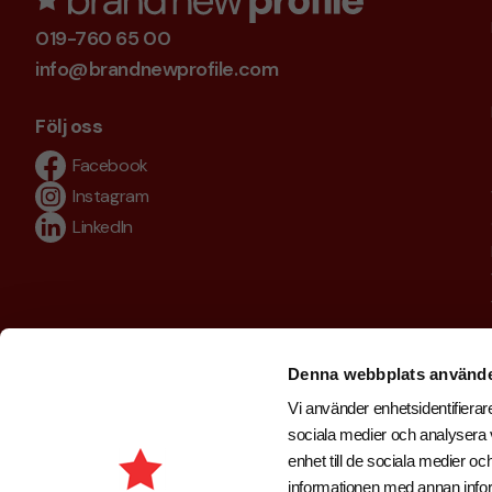
019-760 65 00
info@brandnewprofile.com
Följ oss
Facebook
Instagram
LinkedIn
Denna webbplats använde
Vi använder enhetsidentifierare
sociala medier och analysera v
enhet till de sociala medier 
informationen med annan inform