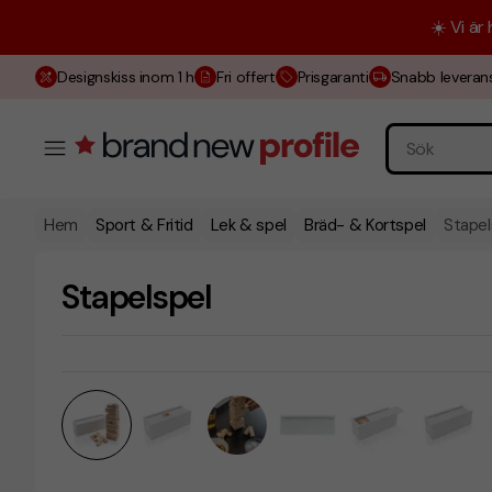
☀️ Vi är
Designskiss inom 1 h
Fri offert
Prisgaranti
Snabb leveran
Hem
Sport & Fritid
Lek & spel
Bräd- & Kortspel
Stapel
Stapelspel