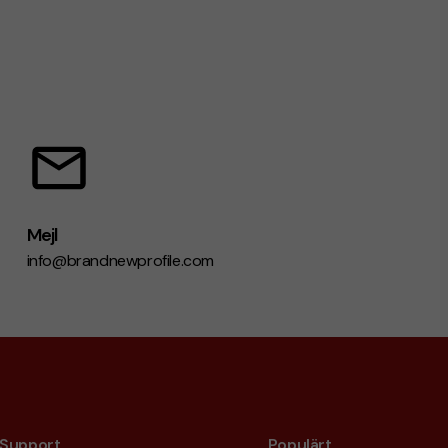
Mejl
info@brandnewprofile.com
Support
Populärt