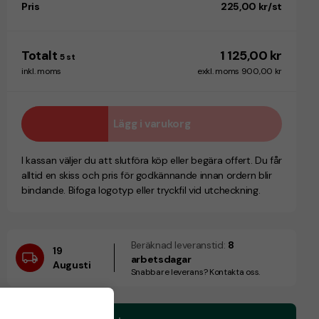
Pris
225,00 kr/st
Totalt
1 125,00 kr
5
st
inkl. moms
exkl. moms 900,00 kr
Lägg i varukorg
I kassan väljer du att slutföra köp eller begära offert. Du får
alltid en skiss och pris för godkännande innan ordern blir
bindande. Bifoga logotyp eller tryckfil vid utcheckning.
Beräknad leveranstid:
8
19
arbetsdagar
Augusti
Snabbare leverans? Kontakta oss.