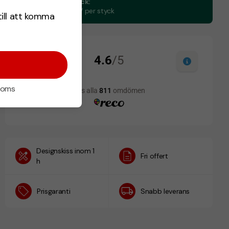
CO₂e -avtryck:
1.24 kg CO₂e / per styck
till att komma
 moms
Designskiss inom 1
Fri offert
h
Prisgaranti
Snabb leverans