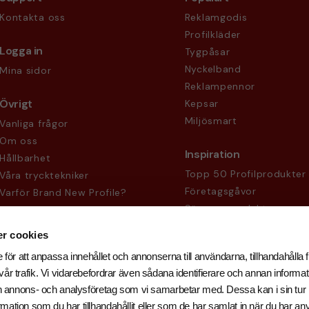
Kontakta oss
Reklamgodis
Profilkläder
Logga in
Tygpåsar
Nyckelband
Mina sidor
Reklampennor
Övrigt
Kepsar
Miljösmart
Vanliga frågor
Om oss
Inspiration
Hållbarhet
Topp 50 Profilprodukter
Våra trycktekniker
Företagsgåvor
Varför Brand New Profile?
Säsongsprodukter
Köpvillkor
Sekretesspolicy
r cookies
 för att anpassa innehållet och annonserna till användarna, tillhandahålla f
år trafik. Vi vidarebefordrar även sådana identifierare och annan informati
och annons- och analysföretag som vi samarbetar med. Dessa kan i sin tu
ation som du har tillhandahållit eller som de har samlat in när du har an