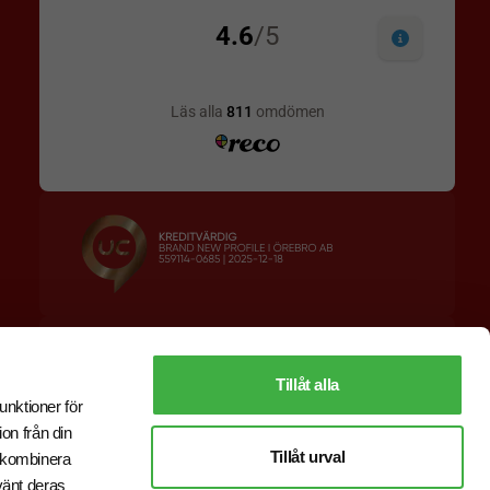
Designskiss inom 1 h
Prisgaranti
Fri offert
Snabb leverans
Tillåt alla
unktioner för
on från din
Tillåt urval
r kombinera
vänt deras