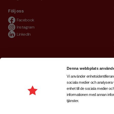
Följ oss
Facebook
Instagram
LinkedIn
Denna webbplats använde
Vi använder enhetsidentifierare
sociala medier och analysera v
enhet till de sociala medier 
informationen med annan inform
tjänster.
Copyright © 2026 . Brand New Profile AB