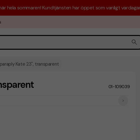
 här hela sommaren! Kundtjänsten har öppet som vanligt vardagar 
s
araply Kate 23", transparent
nsparent
01-109039