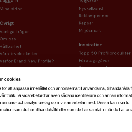
Logga in
Tygpåsar
Nyckelband
Mina sidor
Reklampennor
Övrigt
Kepsar
Miljösmart
Vanliga frågor
Om oss
Inspiration
Hållbarhet
Topp 50 Profilprodukter
Våra trycktekniker
Företagsgåvor
Varför Brand New Profile?
Säsongsprodukter
Köpvillkor
Sekretesspolicy
r cookies
 för att anpassa innehållet och annonserna till användarna, tillhandahålla f
år trafik. Vi vidarebefordrar även sådana identifierare och annan informati
och annons- och analysföretag som vi samarbetar med. Dessa kan i sin tu
ation som du har tillhandahållit eller som de har samlat in när du har an