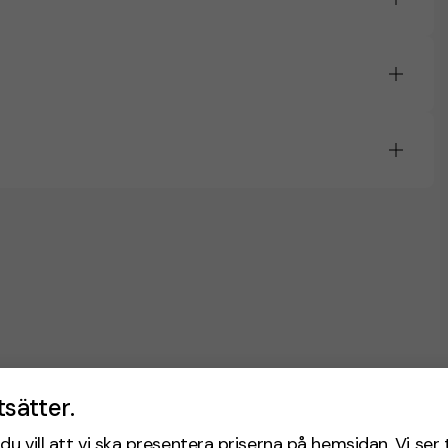
tsätter.
du vill att vi ska presentera priserna på hemsidan. Vi ser 