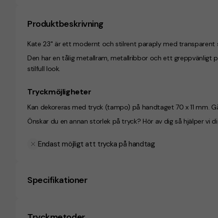
Produktbeskrivning
Kate 23" är ett modernt och stilrent paraply med transparent sk
Den har en tålig metallram, metallribbor och ett greppvänligt p
stilfull look.
Tryckmöjligheter
Kan dekoreras med tryck (tampo) på handtaget 70 x 11 mm. Går
Önskar du en annan storlek på tryck? Hör av dig så hjälper vi di
Endast möjligt att trycka på handtag
Specifikationer
Tryckmetoder