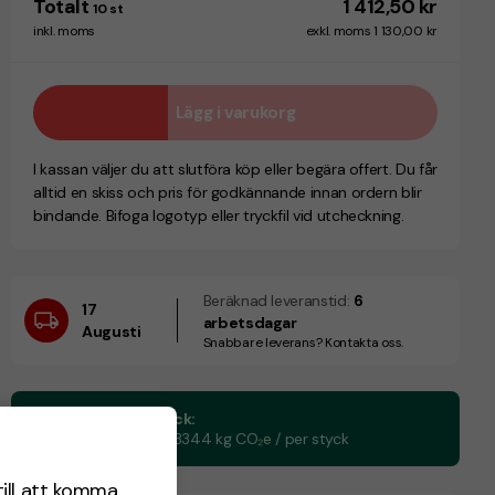
Totalt
1 412,50 kr
10
st
inkl. moms
exkl. moms 1 130,00 kr
Lägg i varukorg
I kassan väljer du att slutföra köp eller begära offert. Du får
alltid en skiss och pris för godkännande innan ordern blir
bindande. Bifoga logotyp eller tryckfil vid utcheckning.
Beräknad leveranstid:
6
17
arbetsdagar
Augusti
Snabbare leverans? Kontakta oss.
CO₂e -avtryck:
1,71613542463344 kg CO₂e / per styck
till att komma