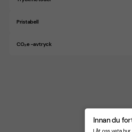
Pristabell
CO₂e -avtryck
Innan du for
Låt oss veta hur 