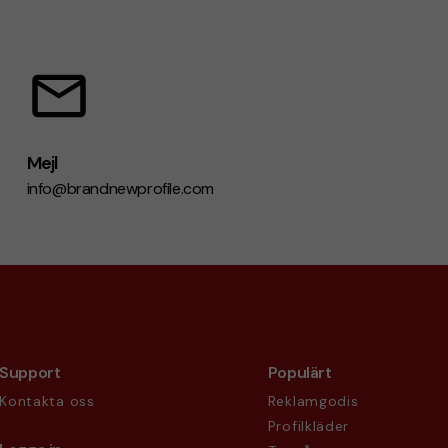
Mejl
info@brandnewprofile.com
Support
Populärt
Kontakta oss
Reklamgodis
Profilkläder