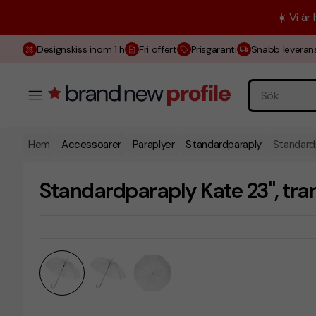
☀️ Vi är
Designskiss inom 1 h
Fri offert
Prisgaranti
Snabb leveran
Hem
Accessoarer
Paraplyer
Standardparaply
Standardp
Standardparaply Kate 23", tra