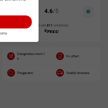
 moms
Designskiss inom 1
Fri offert
h
Prisgaranti
Snabb leverans