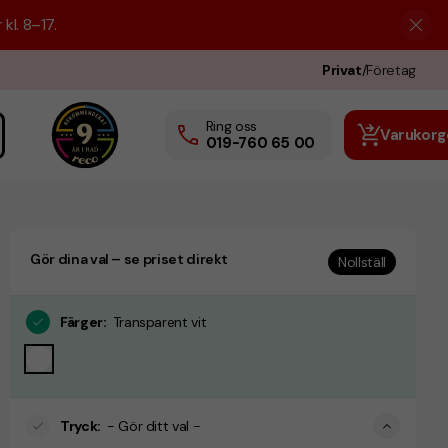
kl. 8–17.
Privat
/
Företag
Ring oss
Varukorg
019-760 65 00
Gör dina val – se priset direkt
Nollställ
Färger
:
Transparent vit
Tryck
:
- Gör ditt val -