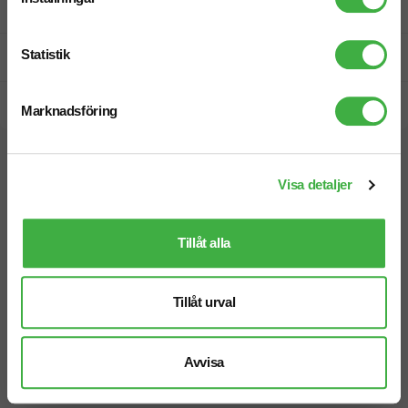
Fri offert
Statistik
Prisgaranti
Snabb leverans
Marknadsföring
Vi hjälper dig gärna!
Visa detaljer
Tillåt alla
Tillåt urval
Telefon: 019-760 65 00
Mån-fre 08.30 - 17.00
Avvisa