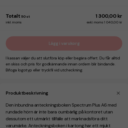
Totalt
1 300,00 kr
50
st
inkl. moms
exkl. moms 1 040,00 kr
Lägg i varukorg
I kassan väljer du att slutföra köp eller begära offert. Du får alltid
en skiss och pris för godkännande innan ordern blir bindande.
Bifoga logotyp eller tryckfil vid utcheckning.
Produktbeskrivning
Den inbundna anteckningsboken Spectrum Plus A6 med
rundade hörn är inte bara oumbärlig på kontoret utan
dessutom ett utmärkt tillfälle att marknadsföra ditt
varumärke. Anteckningsboken i kartong har ett mjukt