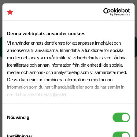
Beräknad leveranstid:
6 arbetsdagar
18 Augusti
Snabbare leverans? Kontakta oss.
Denna webbplats använder cookies
Vi använder enhetsidentifierare för att anpassa innehållet och
CO₂e -avtryck:
0,230305457188261 kg CO₂e / per styck
annonserna till användarna, tillhandahålla funktioner för sociala
medier och analysera vår trafik. Vi vidarebefordrar även sådana
identifierare och annan information från din enhet till de sociala
medier och annons- och analysföretag som vi samarbetar med.
Dessa kan i sin tur kombinera informationen med annan
information som du har tillhandahållit eller som de har samlat in
när du har använt deras tjänster.
Samtyckesval
Nödvändig
Designskiss inom 1 h
Inställningar