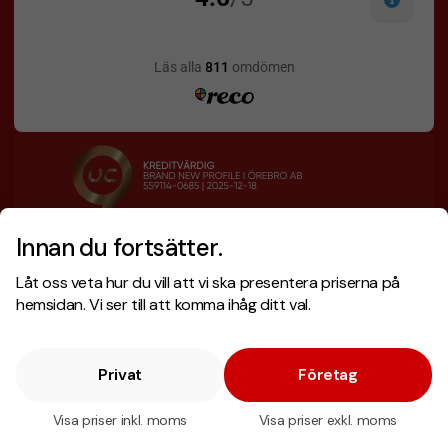
Innan du fortsätter.
Designskiss inom 1 h
Prisgaranti
Låt oss veta hur du vill att vi ska presentera priserna på
Fri offert
Snabb leverans
hemsidan. Vi ser till att komma ihåg ditt val.
Privat
Företag
Copyright © 2026 . Brand New Profile AB
E-handel
av Wombit.
Visa priser inkl. moms
Visa priser exkl. moms