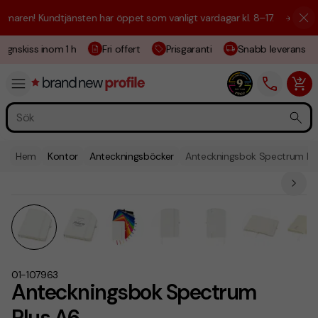
aren! Kundtjänsten har öppet som vanligt vardagar kl. 8–17.
☀️ Vi är h
ignskiss inom 1 h
Fri offert
Prisgaranti
Snabb leverans
Hem
Kontor
Anteckningsböcker
Anteckningsbok Spectrum Pl
01-107963
Anteckningsbok Spectrum
Plus A6