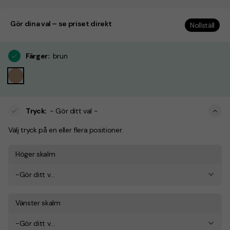
Gör dina val – se priset direkt
Nollställ
Färger
:
brun
Tryck
:
- Gör ditt val -
Välj tryck på en eller flera positioner.
Höger skalm
-Gör ditt val-
Vänster skalm
-Gör ditt val-