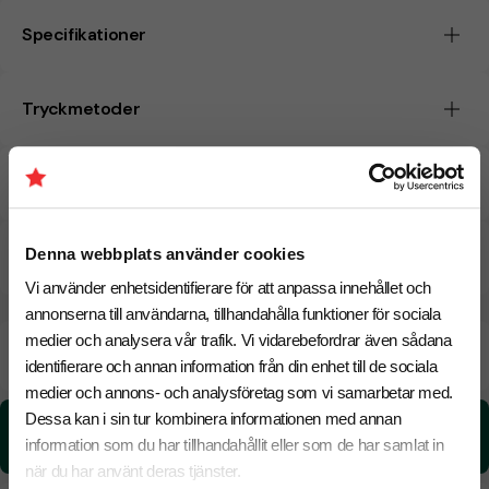
Specifikationer
Tryckmetoder
Pristabell
Denna webbplats använder cookies
CO₂e -avtryck
Vi använder enhetsidentifierare för att anpassa innehållet och
annonserna till användarna, tillhandahålla funktioner för sociala
medier och analysera vår trafik. Vi vidarebefordrar även sådana
Beräknad leveranstid:
8 arbetsdagar
19 Augusti
identifierare och annan information från din enhet till de sociala
Snabbare leverans? Kontakta oss.
medier och annons- och analysföretag som vi samarbetar med.
Dessa kan i sin tur kombinera informationen med annan
CO₂e -avtryck:
information som du har tillhandahållit eller som de har samlat in
0.15 kg CO₂e / per styck
när du har använt deras tjänster.