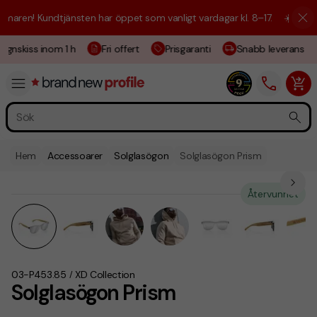
aren! Kundtjänsten har öppet som vanligt vardagar kl. 8–17.
☀️ Vi är h
gnskiss inom 1 h
Fri offert
Prisgaranti
Snabb leverans
Hem
Accessoarer
Solglasögon
Solglasögon Prism
Återvunnet
03-P453.85
XD Collection
/
Solglasögon Prism