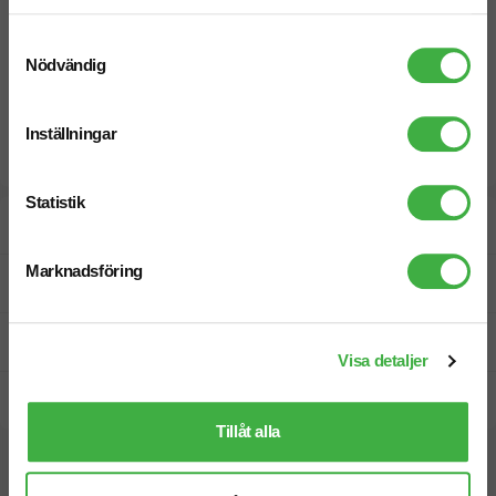
Samtyckesval
Nödvändig
Inställningar
Statistik
Designskiss inom 1 h
Marknadsföring
Fri offert
Prisgaranti
Visa detaljer
Snabb leverans
Tillåt alla
Vi hjälper dig gärna!