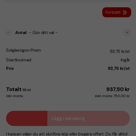
Fortsätt
Antal
:
- Gör ditt val -
Solglasögon Prism
93,75 kr/st
Startkostnad
Ingår
Pris
93,75 kr/st
Totalt
937,50 kr
10
st
inkl. moms
exkl. moms 750,00 kr
Lägg i varukorg
I kassan väljer du att slutföra köp eller begära offert. Du får alltid