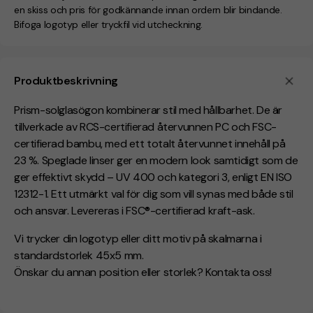
en skiss och pris för godkännande innan ordern blir bindande.
Bifoga logotyp eller tryckfil vid utcheckning.
Produktbeskrivning
Prism-solglasögon kombinerar stil med hållbarhet. De är
tillverkade av RCS-certifierad återvunnen PC och FSC-
certifierad bambu, med ett totalt återvunnet innehåll på
23 %. Speglade linser ger en modern look samtidigt som de
ger effektivt skydd – UV 400 och kategori 3, enligt EN ISO
12312-1. Ett utmärkt val för dig som vill synas med både stil
och ansvar. Levereras i FSC®-certifierad kraft-ask.
Vi trycker din logotyp eller ditt motiv på skalmarna i
standardstorlek 45x5 mm.
Önskar du annan position eller storlek? Kontakta oss!