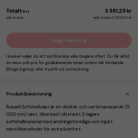
Totalt
3 381,25 kr
5
st
inkl. moms
exkl. moms 2 705,00 kr
Lägg i varukorg
I kassan väljer du att slutföra köp eller begära offert. Du får alltid
en skiss och pris för godkännande innan ordern blir bindande.
Bifoga logotyp eller tryckfil vid utcheckning.
Produktbeskrivning
Russell Softshellväst är en vindtät och vattenavvisande (5
000 mm) väst, tillverkad i slitstarkt 3-lagers
softshellmaterial med andningsförmåga och mjukt
microfleecefoder för extra komfort.