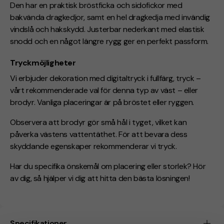
Den har en praktisk bröstficka och sidofickor med
bakvända dragkedjor, samt en hel dragkedja med invändig
vindslå och hakskydd. Justerbar nederkant med elastisk
snodd och en något längre rygg ger en perfekt passform.
Tryckmöjligheter
Vi erbjuder dekoration med digitaltryck i fullfärg, tryck –
vårt rekommenderade val för denna typ av väst – eller
brodyr. Vanliga placeringar är på bröstet eller ryggen.
Observera att brodyr gör små hål i tyget, vilket kan
påverka västens vattentäthet. För att bevara dess
skyddande egenskaper rekommenderar vi tryck.
Har du specifika önskemål om placering eller storlek? Hör
av dig, så hjälper vi dig att hitta den bästa lösningen!
Specifikationer