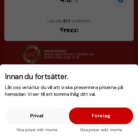
Innan du fortsätter.
Designskiss inom 1 h
Prisgaranti
Låt oss veta hur du vill att vi ska presentera priserna på
Fri offert
Snabb leverans
hemsidan. Vi ser till att komma ihåg ditt val.
Privat
Företag
Copyright © 2026 . Brand New Profile AB
E-handel
av Wombit.
Visa priser inkl. moms
Visa priser exkl. moms