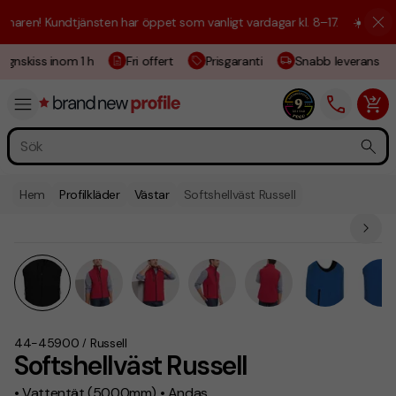
ren! Kundtjänsten har öppet som vanligt vardagar kl. 8–17.
☀️ Vi är hä
gnskiss inom 1 h
Fri offert
Prisgaranti
Snabb leverans
Hem
Profilkläder
Västar
Softshellväst Russell
44-45900
Russell
/
Softshellväst Russell
• Vattentät (5000mm) • Andas