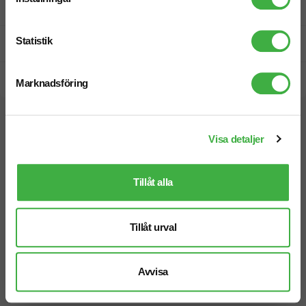
Fri offert
Statistik
Prisgaranti
Snabb leverans
Marknadsföring
Vi hjälper dig gärna!
Visa detaljer
Tillåt alla
Tillåt urval
Telefon: 019-760 65 00
Mån-fre 08.30 - 17.00
Avvisa