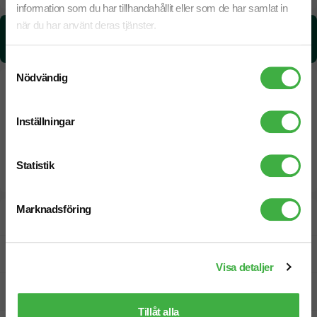
information som du har tillhandahållit eller som de har samlat in
när du har använt deras tjänster.
CO₂e -avtryck:
3,454901425607 kg CO₂e / per styck
Samtyckesval
Nödvändig
Inställningar
Statistik
Marknadsföring
Designskiss inom 1 h
Fri offert
Visa detaljer
Prisgaranti
Tillåt alla