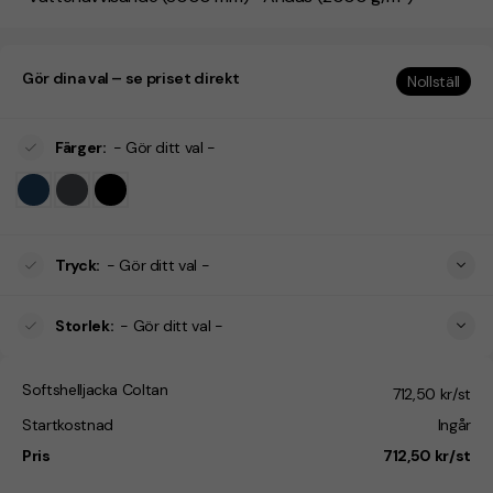
Gör dina val – se priset direkt
Nollställ
Färger
:
- Gör ditt val -
Tryck
:
- Gör ditt val -
Storlek
:
- Gör ditt val -
Softshelljacka Coltan
712,50 kr/st
Startkostnad
Ingår
Pris
712,50 kr/st