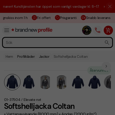
aren! Kundtjänsten har öppet som vanligt vardagar kl. 8–17.
☀️ Vi är h
gnskiss inom 1 h
Fri offert
Prisgaranti
Snabb leverans
Hem
Profilkläder
Jackor
Softshelljacka Coltan
Återvunnet
01-37504
Elevate nxt
/
Softshelljacka Coltan
• Vattenavvisande (8000 mm) • Andas (2000 g/m²)