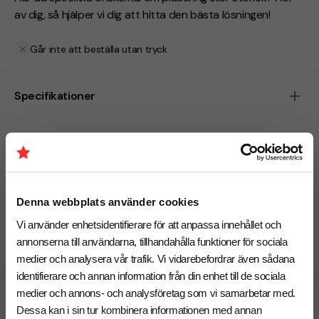
av dig, så hjälper vi dig att hitta den bästa lösningen!
Går inte att beställa utan tryck
Specifikationer
Tryckmetoder
Pristabell
Denna webbplats använder cookies
Vi använder enhetsidentifierare för att anpassa innehållet och
CO₂e -avtryck
annonserna till användarna, tillhandahålla funktioner för sociala
medier och analysera vår trafik. Vi vidarebefordrar även sådana
identifierare och annan information från din enhet till de sociala
medier och annons- och analysföretag som vi samarbetar med.
Beräknad leveranstid:
6 arbetsdagar
17 Augusti
Dessa kan i sin tur kombinera informationen med annan
Snabbare leverans? Kontakta oss.