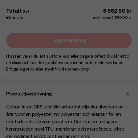
Totalt
3 562,50 kr
5
st
inkl. moms
exkl. moms 2 850,00 kr
Lägg i varukorg
I kassan väljer du att slutföra köp eller begära offert. Du får alltid
en skiss och pris för godkännande innan ordern blir bindande.
Bifoga logotyp eller tryckfil vid utcheckning.
Produktbeskrivning
Coltan är en GRS-certifierad softshelljacka tillverkad av
återvunnen polyester, ny polyester och elastan för en
slitstark och bekväm passform. Den har en trelagers
konstruktion med TPU-membran och mikrofleece, vilket
ger optimalt skydd mot väder och vind.