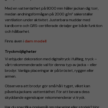
Med en vattentäthet på 8000 mm håller jackan dig torr,
medan andningsförmågan på 2000 g/m² säkerställer
ventilation under aktivitet. Justerbara muddar med
kardborre och GRS-certifierade detaljer ger både funktion
och hållbarhet.
Finns även i
dam modell
Tryckmöjligheter
Vi erbjuder dekoration med digitaltryck i fullfärg, tryck –
vårt rekommenderade val för denna typ av jacka – eller
brodyr. Vanliga placeringar är på bröstet, ryggen eller
armen.
Observera att brodyr gör små hål i tyget, vilket kan
påverka jackans vattentäthet. För att bevara dess
skyddande egenskaper rekommenderar vi tryck.
Har du specifika önskemål om placering eller storlek? Hör