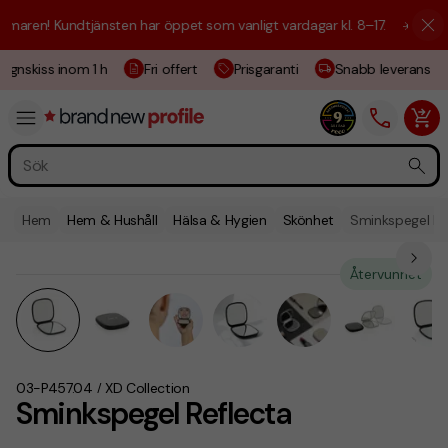
aren! Kundtjänsten har öppet som vanligt vardagar kl. 8–17.
☀️ Vi är h
ignskiss inom 1 h
Fri offert
Prisgaranti
Snabb leverans
Hem
Hem & Hushåll
Hälsa & Hygien
Skönhet
Sminkspegel Re
Återvunnet
03-P457.04
XD Collection
/
Sminkspegel Reflecta