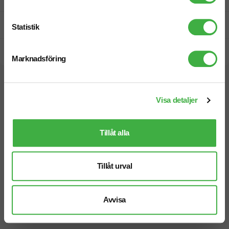
Prisgaranti
Statistik
Snabb leverans
Marknadsföring
Vi hjälper dig gärna!
Visa detaljer
Tillåt alla
Telefon: 019-760 65 00
Tillåt urval
Mån-fre 08.30 - 17.00
Avvisa