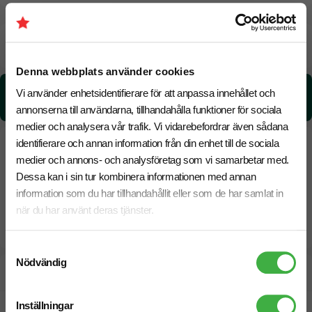
Beräknad leveranstid:
8 arbetsdagar
20 Augusti
Snabbare leverans? Kontakta oss.
Denna webbplats använder cookies
CO₂e -avtryck:
Vi använder enhetsidentifierare för att anpassa innehållet och
0.23 kg CO₂e / per styck
annonserna till användarna, tillhandahålla funktioner för sociala
medier och analysera vår trafik. Vi vidarebefordrar även sådana
identifierare och annan information från din enhet till de sociala
medier och annons- och analysföretag som vi samarbetar med.
Dessa kan i sin tur kombinera informationen med annan
information som du har tillhandahållit eller som de har samlat in
när du har använt deras tjänster.
Samtyckesval
Nödvändig
Designskiss inom 1 h
Inställningar
Fri offert