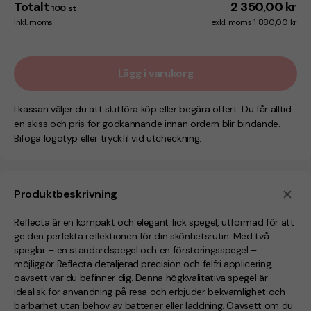
Totalt
2 350,00 kr
100
st
inkl. moms
exkl. moms 1 880,00 kr
Lägg i varukorg
I kassan väljer du att slutföra köp eller begära offert. Du får alltid
en skiss och pris för godkännande innan ordern blir bindande.
Bifoga logotyp eller tryckfil vid utcheckning.
Produktbeskrivning
Reflecta är en kompakt och elegant fick spegel, utformad för att
ge den perfekta reflektionen för din skönhetsrutin. Med två
speglar – en standardspegel och en förstoringsspegel –
möjliggör Reflecta detaljerad precision och felfri applicering,
oavsett var du befinner dig. Denna högkvalitativa spegel är
idealisk för användning på resa och erbjuder bekvämlighet och
bärbarhet utan behov av batterier eller laddning. Oavsett om du