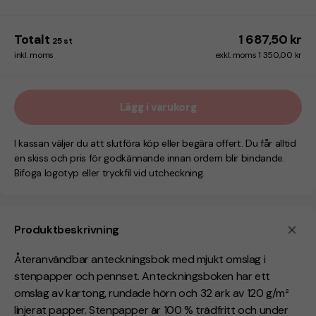
Totalt
1 687,50 kr
25
st
inkl. moms
exkl. moms 1 350,00 kr
Lägg i varukorg
I kassan väljer du att slutföra köp eller begära offert. Du får alltid
en skiss och pris för godkännande innan ordern blir bindande.
Bifoga logotyp eller tryckfil vid utcheckning.
Produktbeskrivning
Återanvändbar anteckningsbok med mjukt omslag i
stenpapper och pennset. Anteckningsboken har ett
omslag av kartong, rundade hörn och 32 ark av 120 g/m²
linjerat papper. Stenpapper är 100 % trädfritt och under