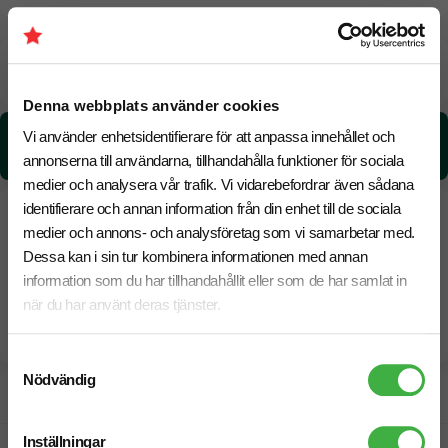
Beräknad leveranstid:
6 arbetsdagar
14 Augusti
Snabbare leverans? Kontakta oss.
Denna webbplats använder cookies
CO₂e -avtryck:
Vi använder enhetsidentifierare för att anpassa innehållet och
0,57913950429497 kg CO₂e / per styck
annonserna till användarna, tillhandahålla funktioner för sociala
medier och analysera vår trafik. Vi vidarebefordrar även sådana
identifierare och annan information från din enhet till de sociala
medier och annons- och analysföretag som vi samarbetar med.
Dessa kan i sin tur kombinera informationen med annan
information som du har tillhandahållit eller som de har samlat in
när du har använt deras tjänster.
Samtyckesval
Nödvändig
Designskiss inom 1 h
Inställningar