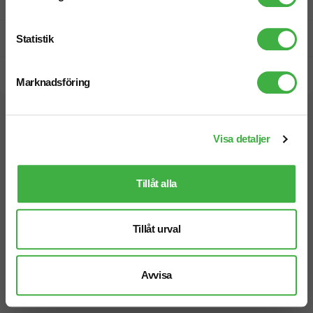
Fri offert
Prisgaranti
Statistik
Snabb leverans
Marknadsföring
Vi hjälper dig gärna!
Visa detaljer
Tillåt alla
Telefon: 019-760 65 00
Tillåt urval
Mån-fre 08.30 - 17.00
Avvisa