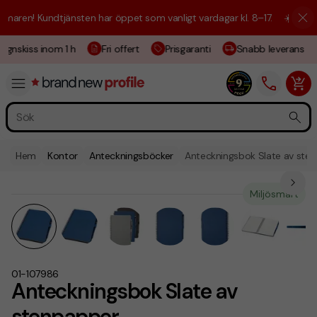
aren! Kundtjänsten har öppet som vanligt vardagar kl. 8–17.
☀️ Vi är h
ignskiss inom 1 h
Fri offert
Prisgaranti
Snabb leverans
Hem
Kontor
Anteckningsböcker
Anteckningsbok Slate av ste
Miljösmart
01-107986
Anteckningsbok Slate av
stenpapper