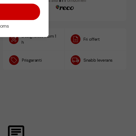
 moms
Designskiss inom 1
Fri offert
h
Prisgaranti
Snabb leverans