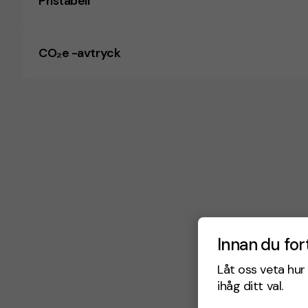
Pristabell
CO₂e -avtryck
Innan du for
Låt oss veta hur 
ihåg ditt val.