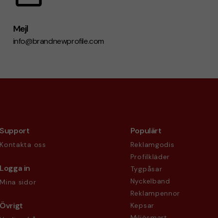
Mejl
info@brandnewprofile.com
Support
Populärt
Kontakta oss
Reklamgodis
Profilkläder
Logga in
Tygpåsar
Nyckelband
Mina sidor
Reklampennor
Övrigt
Kepsar
Miljösmart