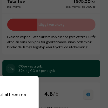
Totalt
1 975,00 kr
5
st
inkl. moms
exkl. moms 1 580,00 kr
Lägg i varukorg
I kassan väljer du att slutföra köp eller begära offert. Du får
alltid en skiss och pris för godkännande innan ordern blir
bindande. Bifoga logotyp eller tryckfil vid utcheckning.
CO₂e -avtryck:
3.24 kg CO₂e / per styck
till att komma