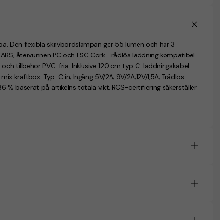
a. Den flexibla skrivbordslampan ger 55 lumen och har 3
en ABS, återvunnen PC och FSC Cork. Trådlös laddning kompatibel
och tillbehör PVC-fria. Inklusive 120 cm typ C-laddningskabel
mix kraftbox. Typ-C in; Ingång 5V/2A; 9V/2A;12V/1,5A; Trådlös
36 % baserat på artikelns totala vikt. RCS-certifiering säkerställer