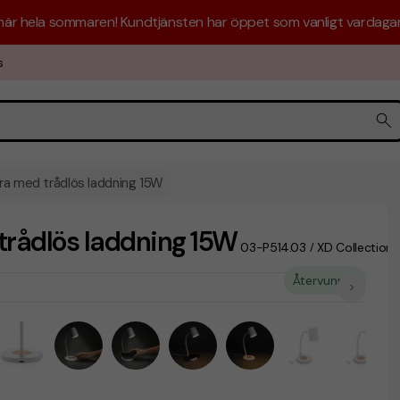
 här hela sommaren! Kundtjänsten har öppet som vanligt vardagar 
s
ra med trådlös laddning 15W
rådlös laddning 15W
03-P514.03
XD Collection
/
Återvunnet