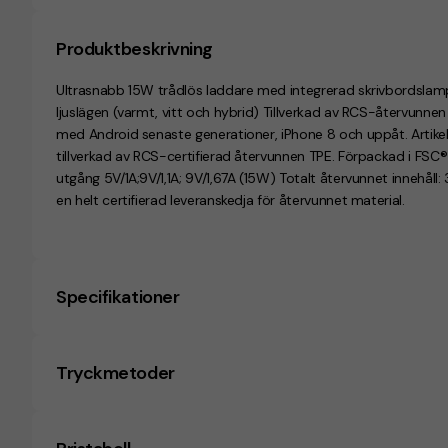
Produktbeskrivning
Ultrasnabb 15W trådlös laddare med integrerad skrivbordslamp
ljuslägen (varmt, vitt och hybrid) Tillverkad av RCS-återvunn
med Android senaste generationer, iPhone 8 och uppåt. Artikel 
tillverkad av RCS-certifierad återvunnen TPE. Förpackad i FSC® 
utgång 5V/1A;9V/1,1A; 9V/1,67A (15W) Totalt återvunnet innehåll: 
en helt certifierad leveranskedja för återvunnet material.
Specifikationer
Tryckmetoder