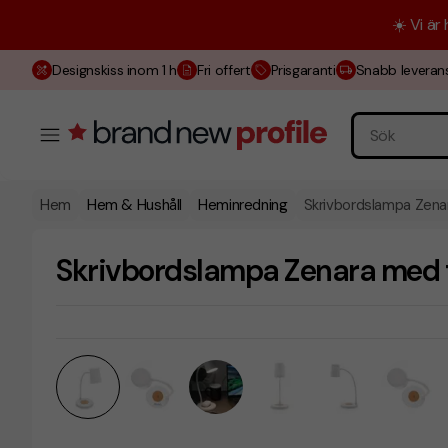
☀️ Vi är
Designskiss inom 1 h
Fri offert
Prisgaranti
Snabb leveran
Hem
Hem & Hushåll
Heminredning
Skrivbordslampa Zena
Skrivbordslampa Zenara med t