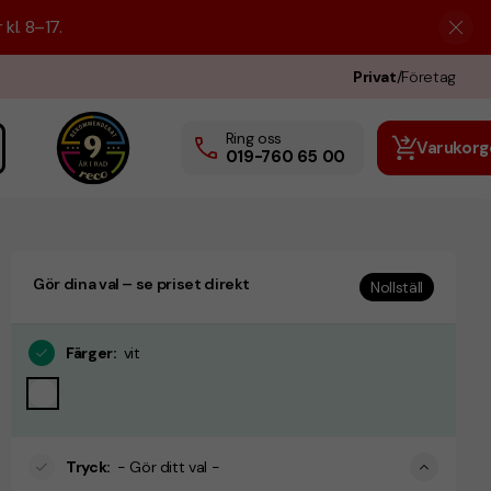
kl. 8–17.
Privat
/
Företag
Ring oss
Varukorg
019-760 65 00
Gör dina val – se priset direkt
Nollställ
Färger
:
vit
Tryck
:
- Gör ditt val -