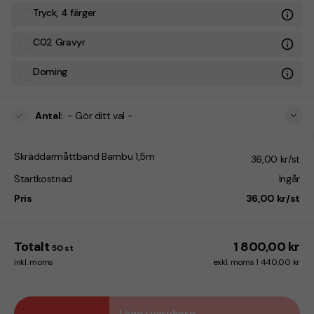
Tryck, 4 färger
C02 Gravyr
Doming
Antal
:
- Gör ditt val -
Skräddarmåttband Bambu 1,5m
36,00 kr/st
Startkostnad
Ingår
Pris
36,00 kr/st
Totalt
1 800,00 kr
50
st
inkl. moms
exkl. moms 1 440,00 kr
Lägg i varukorg