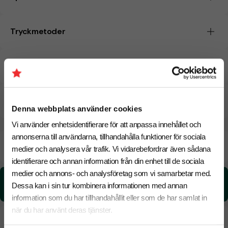
Tryckmetoder
Pristabell
CO₂e -avtryck
Denna webbplats använder cookies
Vi använder enhetsidentifierare för att anpassa innehållet och
annonserna till användarna, tillhandahålla funktioner för sociala
Beräknad leveranstid:
8 arbetsdagar
18 Augusti
medier och analysera vår trafik. Vi vidarebefordrar även sådana
Snabbare leverans? Kontakta oss.
identifierare och annan information från din enhet till de sociala
medier och annons- och analysföretag som vi samarbetar med.
CO₂e -avtryck:
Dessa kan i sin tur kombinera informationen med annan
0.09 kg CO₂e / per styck
information som du har tillhandahållit eller som de har samlat in
när du har använt deras tjänster.