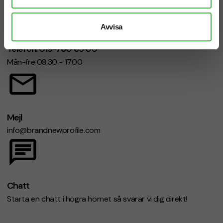
Avvisa
Telefon: 019-760 65 00
Mån-fre 08.30 - 17.00
Mejl
info@brandnewprofile.com
Chatt
Starta en chatt i högra hörnet så svarar vi dig direkt!