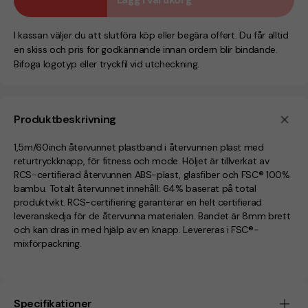
I kassan väljer du att slutföra köp eller begära offert. Du får alltid
en skiss och pris för godkännande innan ordern blir bindande.
Bifoga logotyp eller tryckfil vid utcheckning.
Produktbeskrivning
1,5m/60inch återvunnet plastband i återvunnen plast med
returtryckknapp, för fitness och mode. Höljet är tillverkat av
RCS-certifierad återvunnen ABS-plast, glasfiber och FSC® 100%
bambu. Totalt återvunnet innehåll: 64% baserat på total
produktvikt. RCS-certifiering garanterar en helt certifierad
leveranskedja för de återvunna materialen. Bandet är 8mm brett
och kan dras in med hjälp av en knapp. Levereras i FSC®-
mixförpackning.
Specifikationer