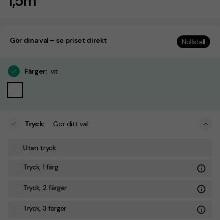
1,5m
Gör dina val – se priset direkt
Nollställ
Färger
:
vit
Tryck
:
- Gör ditt val -
Utan tryck
Tryck, 1 färg
Tryck, 2 färger
Tryck, 3 färger