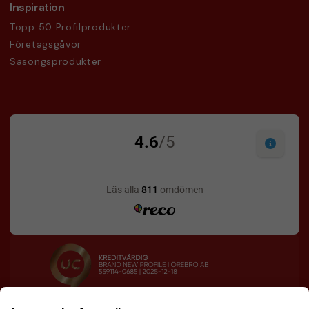
Inspiration
Topp 50 Profilprodukter
Företagsgåvor
Säsongsprodukter