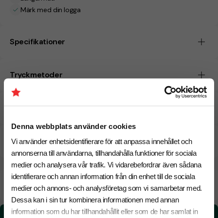
Märk med din logga
Specifikationer
Tryckmetoder
Pristabell
Denna webbplats använder cookies
CO₂e -avtryck
Vi använder enhetsidentifierare för att anpassa innehållet och
annonserna till användarna, tillhandahålla funktioner för sociala
medier och analysera vår trafik. Vi vidarebefordrar även sådana
identifierare och annan information från din enhet till de sociala
Beräknad leveranstid:
6 arbetsdagar
18 Augusti
medier och annons- och analysföretag som vi samarbetar med.
Snabbare leverans? Kontakta oss.
Dessa kan i sin tur kombinera informationen med annan
information som du har tillhandahållit eller som de har samlat in
CO₂e -avtryck: