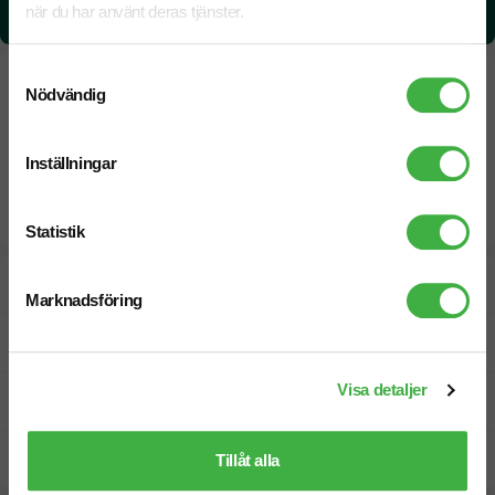
när du har använt deras tjänster.
1,19999958127367 kg CO₂e / per styck
Samtyckesval
Nödvändig
Inställningar
Statistik
Designskiss inom 1 h
Marknadsföring
Fri offert
Visa detaljer
Prisgaranti
Snabb leverans
Tillåt alla