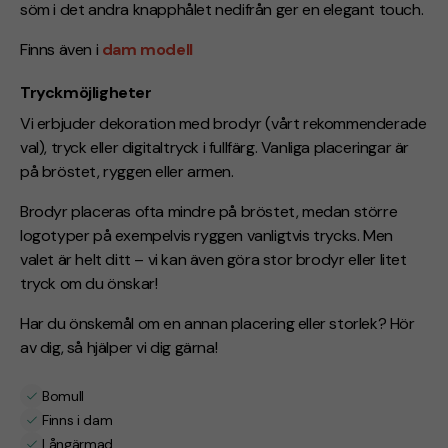
söm i det andra knapphålet nedifrån ger en elegant touch.
Finns även i
dam modell
Tryckmöjligheter
Vi erbjuder dekoration med brodyr (vårt rekommenderade
val), tryck eller digitaltryck i fullfärg. Vanliga placeringar är
på bröstet, ryggen eller armen.
Brodyr placeras ofta mindre på bröstet, medan större
logotyper på exempelvis ryggen vanligtvis trycks. Men
valet är helt ditt – vi kan även göra stor brodyr eller litet
tryck om du önskar!
Har du önskemål om en annan placering eller storlek? Hör
av dig, så hjälper vi dig gärna!
Bomull
Finns i dam
Långärmad