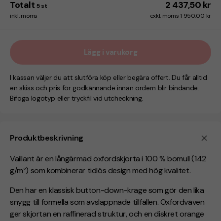
Totalt
2 437,50 kr
5
st
inkl. moms
exkl. moms 1 950,00 kr
Lägg i varukorg
I kassan väljer du att slutföra köp eller begära offert. Du får alltid
en skiss och pris för godkännande innan ordern blir bindande.
Bifoga logotyp eller tryckfil vid utcheckning.
Produktbeskrivning
Vaillant är en långärmad oxfordskjorta i 100 % bomull (142
g/m²) som kombinerar tidlös design med hög kvalitet.
Den har en klassisk button-down-krage som gör den lika
snygg till formella som avslappnade tillfällen. Oxfordväven
ger skjortan en raffinerad struktur, och en diskret orange