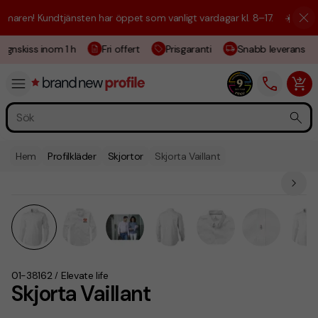
aren! Kundtjänsten har öppet som vanligt vardagar kl. 8–17.
☀️ Vi är h
gnskiss inom 1 h
Fri offert
Prisgaranti
Snabb leverans
Hem
Profilkläder
Skjortor
Skjorta Vaillant
01-38162
Elevate life
/
Skjorta Vaillant