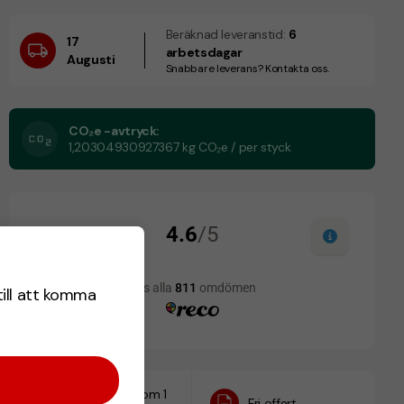
Beräknad leveranstid:
6
17
arbetsdagar
Augusti
Snabbare leverans? Kontakta oss.
CO₂e -avtryck:
1,20304930927367 kg CO₂e / per styck
till att komma
Designskiss inom 1
Fri offert