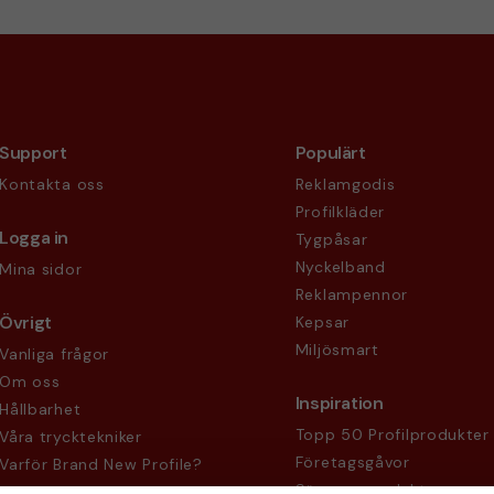
Support
Populärt
Kontakta oss
Reklamgodis
Profilkläder
Logga in
Tygpåsar
Nyckelband
Mina sidor
Reklampennor
Övrigt
Kepsar
Miljösmart
Vanliga frågor
Om oss
Inspiration
Hållbarhet
Topp 50 Profilprodukter
Våra trycktekniker
Företagsgåvor
Varför Brand New Profile?
Säsongsprodukter
Köpvillkor