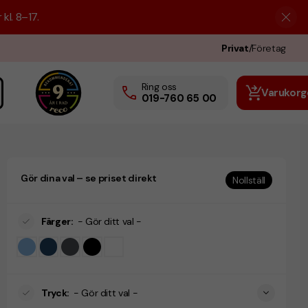
kl. 8–17.
Privat
/
Företag
Ring oss
Varukorg
019-760 65 00
Gör dina val – se priset direkt
Nollställ
Färger
:
- Gör ditt val -
Tryck
:
- Gör ditt val -