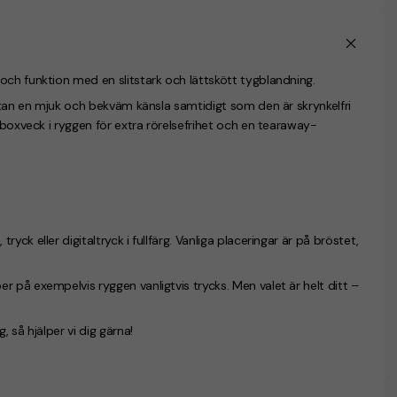
och funktion med en slitstark och lättskött tygblandning.
ortan en mjuk och bekväm känsla samtidigt som den är skrynkelfri
 boxveck i ryggen för extra rörelsefrihet och en tearaway-
ck eller digitaltryck i fullfärg. Vanliga placeringar är på bröstet,
 på exempelvis ryggen vanligtvis trycks. Men valet är helt ditt –
 så hjälper vi dig gärna!