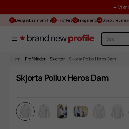
☀️ Vi är
Designskiss inom 1 h
Fri offert
Prisgaranti
Snabb leveran
Hem
Profilkläder
Skjortor
Skjorta Pollux Heros Dam
Skjorta Pollux Heros Dam