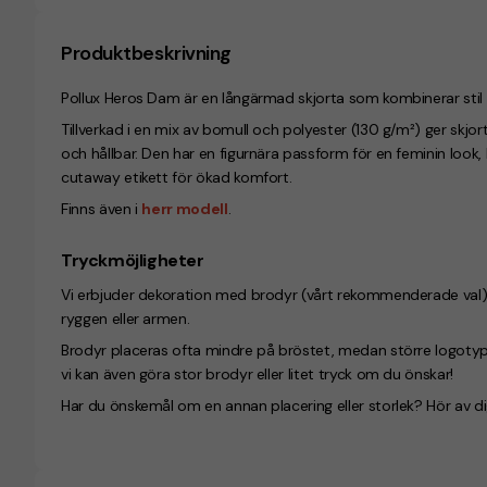
Produktbeskrivning
Pollux Heros Dam är en långärmad skjorta som kombinerar stil 
Tillverkad i en mix av bomull och polyester (130 g/m²) ger skj
och hållbar. Den har en figurnära passform för en feminin look,
cutaway etikett för ökad komfort.
Finns även i
herr modell
.
Tryckmöjligheter
Vi erbjuder dekoration med brodyr (vårt rekommenderade val), try
ryggen eller armen.
Brodyr placeras ofta mindre på bröstet, medan större logotyper
vi kan även göra stor brodyr eller litet tryck om du önskar!
Har du önskemål om en annan placering eller storlek? Hör av dig,