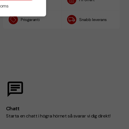
h
 moms
Prisgaranti
Snabb leverans
Chatt
Starta en chatt i högra hörnet så svarar vi dig direkt!