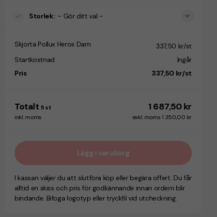
Storlek
:
- Gör ditt val -
Skjorta Pollux Heros Dam
337,50 kr/st
Startkostnad
Ingår
Pris
337,50 kr/st
Totalt
1 687,50 kr
5
st
inkl. moms
exkl. moms 1 350,00 kr
Lägg i varukorg
I kassan väljer du att slutföra köp eller begära offert. Du får
alltid en skiss och pris för godkännande innan ordern blir
bindande. Bifoga logotyp eller tryckfil vid utcheckning.