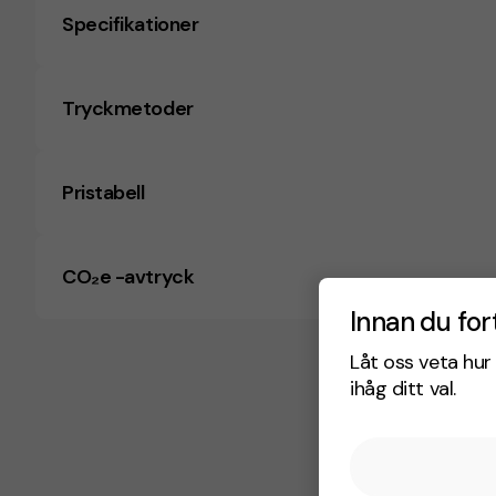
Specifikationer
Tryckmetoder
Pristabell
CO₂e -avtryck
Innan du for
Låt oss veta hur 
ihåg ditt val.