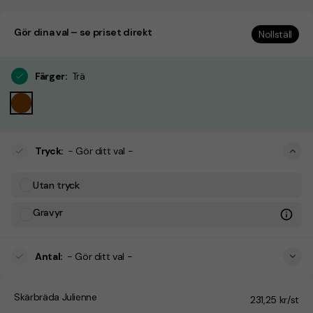
Gör dina val – se priset direkt
Nollställ
Färger
:
Trä
Tryck
:
- Gör ditt val -
Utan tryck
Gravyr
Antal
:
- Gör ditt val -
Skärbräda Julienne
231,25 kr/st