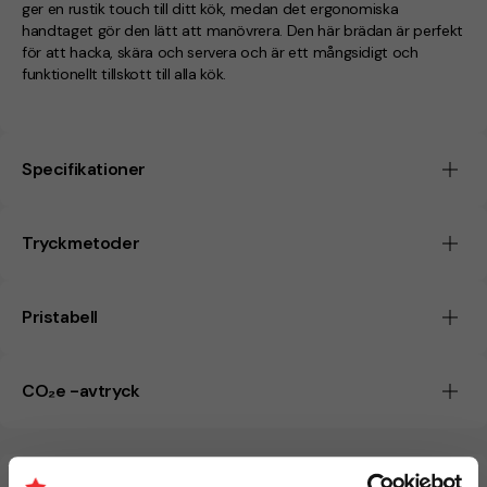
ger en rustik touch till ditt kök, medan det ergonomiska
handtaget gör den lätt att manövrera. Den här brädan är perfekt
för att hacka, skära och servera och är ett mångsidigt och
funktionellt tillskott till alla kök.
Specifikationer
Tryckmetoder
Pristabell
CO₂e -avtryck
Beräknad leveranstid:
6 arbetsdagar