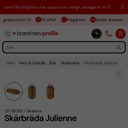
maren! Kundtjänsten har öppet som vanligt vardagar kl. 8–17.
☀️ Vi är 
ignskiss inom 1 h
Fri offert
Prisgaranti
Snabb leverans
Hem
Hem & Hushåll
Kök
Skärbräda
Skärbräda Julienne
01-126392
Seasons
/
Skärbräda Julienne