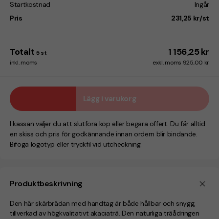
Startkostnad
Ingår
Pris
231,25 kr/st
Totalt
1 156,25 kr
5
st
inkl. moms
exkl. moms 925,00 kr
Lägg i varukorg
I kassan väljer du att slutföra köp eller begära offert. Du får alltid
en skiss och pris för godkännande innan ordern blir bindande.
Bifoga logotyp eller tryckfil vid utcheckning.
Produktbeskrivning
Den här skärbrädan med handtag är både hållbar och snygg,
tillverkad av högkvalitativt akaciaträ. Den naturliga träådringen