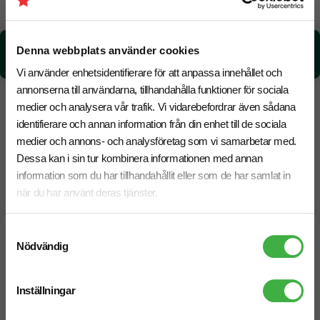
14 Augusti
Snabbare leverans? Kontakta oss.
CO₂e -avtryck:
Denna webbplats använder cookies
1,98033304463984 kg CO₂e / per styck
Vi använder enhetsidentifierare för att anpassa innehållet och
annonserna till användarna, tillhandahålla funktioner för sociala
medier och analysera vår trafik. Vi vidarebefordrar även sådana
identifierare och annan information från din enhet till de sociala
medier och annons- och analysföretag som vi samarbetar med.
Dessa kan i sin tur kombinera informationen med annan
information som du har tillhandahållit eller som de har samlat in
när du har använt deras tjänster.
Samtyckesval
Designskiss inom 1 h
Nödvändig
Fri offert
Inställningar
Prisgaranti