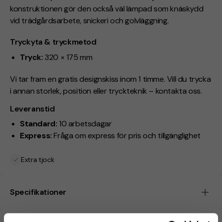
konstruktionen gör den också väl lämpad som knäskydd
vid trädgårdsarbete, snickeri och golvläggning.
Tryckyta & tryckmetod
Tryck:
320 × 175 mm
Vi tar fram en gratis designskiss inom 1 timme. Vill du trycka
i annan storlek, position eller tryckteknik – kontakta oss.
Leveranstid
Standard:
10 arbetsdagar
Express:
Fråga om express för
pris och tillgänglighet
Extra tjock
Specifikationer