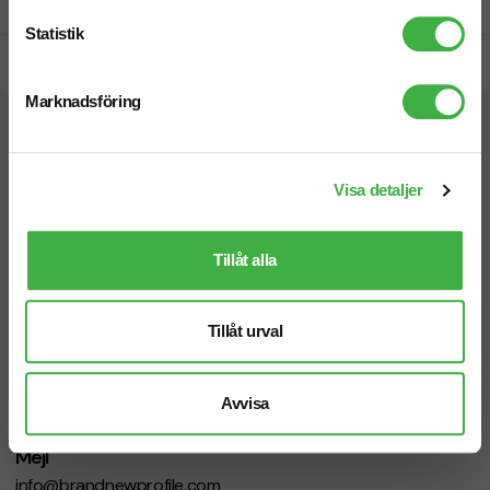
Prisgaranti
Statistik
Snabb leverans
Marknadsföring
Vi hjälper dig gärna!
Visa detaljer
Tillåt alla
Telefon: 019-760 65 00
Tillåt urval
Mån-fre 08.30 - 17.00
Avvisa
Mejl
info@brandnewprofile.com