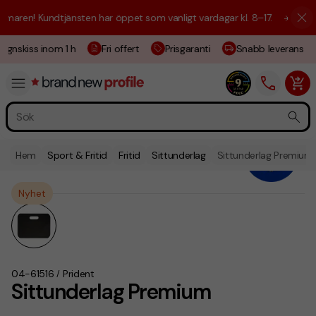
aren! Kundtjänsten har öppet som vanligt vardagar kl. 8–17.
☀️ Vi är h
ignskiss inom 1 h
Fri offert
Prisgaranti
Snabb leverans
Hem
Sport & Fritid
Fritid
Sittunderlag
Sittunderlag Premium
Nyhet
04-61516
Prident
/
Sittunderlag Premium