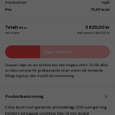
Startkostnad
Ingår
Pris
72,50 kr/st
Totalt
3 625,00 kr
50
st
inkl. moms
exkl. moms 2 900,00 kr
Lägg i varukorg
I kassan väljer du att slutföra köp eller begära offert. Du får alltid
en skiss och pris för godkännande innan ordern blir bindande.
Bifoga logotyp eller tryckfil vid utcheckning.
Produktbeskrivning
Extra tjockt och generöst sittunderlag i EVA som ger hög
komfort vid pauser utomhus. Den 14 mm tjocka