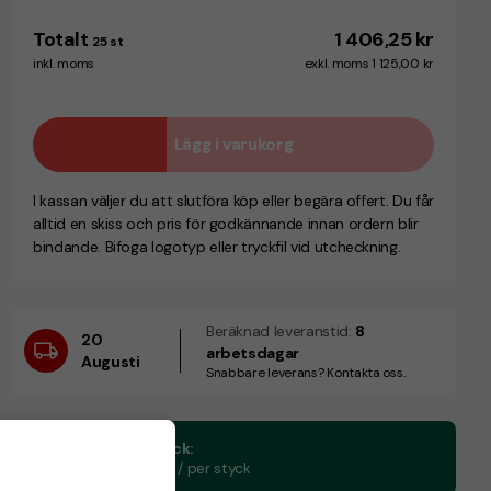
Totalt
1 406,25 kr
25
st
inkl. moms
exkl. moms 1 125,00 kr
Lägg i varukorg
I kassan väljer du att slutföra köp eller begära offert. Du får
alltid en skiss och pris för godkännande innan ordern blir
bindande. Bifoga logotyp eller tryckfil vid utcheckning.
Beräknad leveranstid:
8
20
arbetsdagar
Augusti
Snabbare leverans? Kontakta oss.
CO₂e -avtryck:
0.09 kg CO₂e / per styck