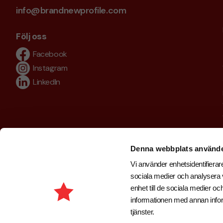
info@brandnewprofile.com
Följ oss
Facebook
Instagram
LinkedIn
Denna webbplats använde
Vi använder enhetsidentifierare
sociala medier och analysera v
enhet till de sociala medier 
informationen med annan inform
tjänster.