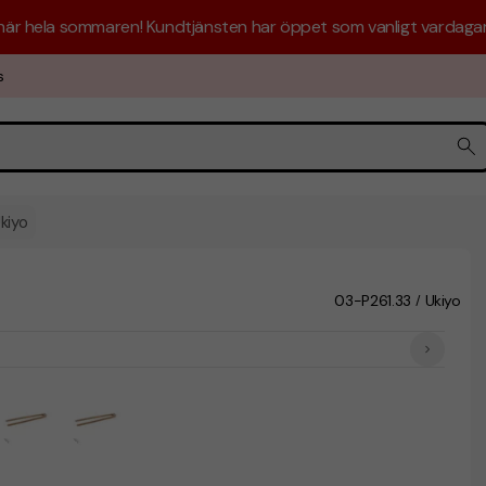
 här hela sommaren! Kundtjänsten har öppet som vanligt vardagar 
s
kiyo
03-P261.33
Ukiyo
/