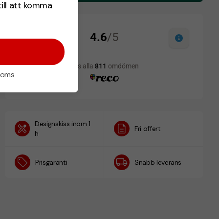
till att komma
 moms
Designskiss inom 1
Fri offert
h
Prisgaranti
Snabb leverans