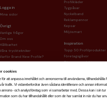
Profilkläder
Logga in
Tygpåsar
Nyckelband
Mina sidor
Reklampennor
Övrigt
Kepsar
Miljösmart
Vanliga frågor
Om oss
Inspiration
Hållbarhet
Topp 50 Profilprodukter
Våra trycktekniker
Företagsgåvor
Varför Brand New Profile?
Säsongsprodukter
Köpvillkor
Sekretesspolicy
r cookies
 för att anpassa innehållet och annonserna till användarna, tillhandahålla f
år trafik. Vi vidarebefordrar även sådana identifierare och annan informati
och annons- och analysföretag som vi samarbetar med. Dessa kan i sin tu
ation som du har tillhandahållit eller som de har samlat in när du har an