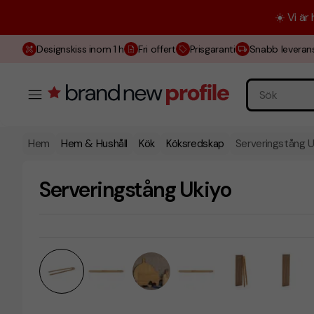
☀️ Vi är
Designskiss inom 1 h
Fri offert
Prisgaranti
Snabb leveran
Hem
Hem & Hushåll
Kök
Köksredskap
Serveringstång U
Serveringstång Ukiyo