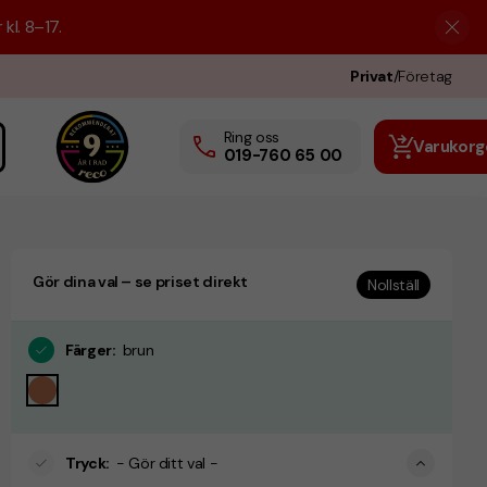
kl. 8–17.
Privat
/
Företag
Ring oss
Varukorg
019-760 65 00
Gör dina val – se priset direkt
Nollställ
Färger
:
brun
Tryck
:
- Gör ditt val -