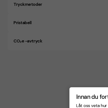
Tryckmetoder
Pristabell
CO₂e -avtryck
Innan du for
Låt oss veta hur 