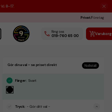
kl. 8–17.
Privat
/
Företag
Ring oss
Varukorg
019-760 65 00
Gör dina val – se priset direkt
Nollställ
Färger
:
Svart
Tryck
:
- Gör ditt val -