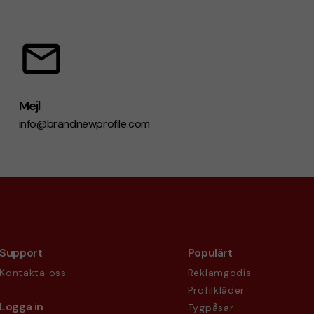
Mejl
info@brandnewprofile.com
Support
Populärt
Kontakta oss
Reklamgodis
Profilkläder
Logga in
Tygpåsar