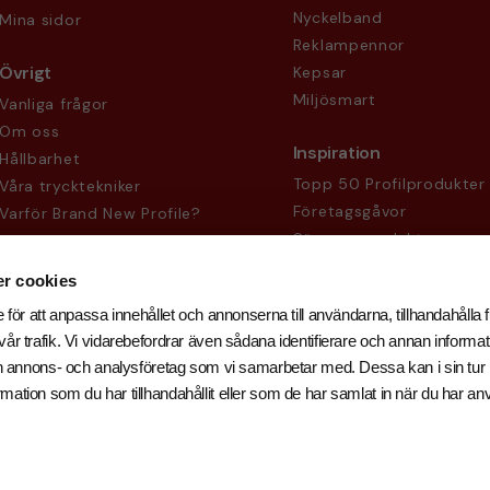
Nyckelband
Mina sidor
Reklampennor
Övrigt
Kepsar
Miljösmart
Vanliga frågor
Om oss
Inspiration
Hållbarhet
Topp 50 Profilprodukter
Våra trycktekniker
Företagsgåvor
Varför Brand New Profile?
Säsongsprodukter
Köpvillkor
Sekretesspolicy
r cookies
 för att anpassa innehållet och annonserna till användarna, tillhandahålla f
år trafik. Vi vidarebefordrar även sådana identifierare och annan informati
och annons- och analysföretag som vi samarbetar med. Dessa kan i sin tu
ation som du har tillhandahållit eller som de har samlat in när du har an