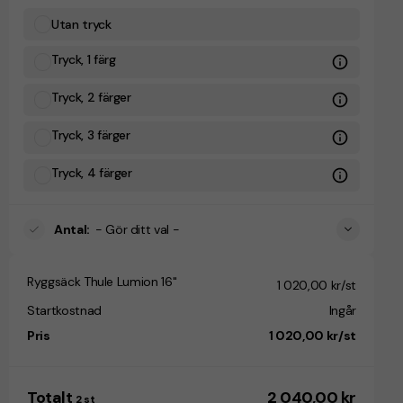
Utan tryck
Tryck, 1 färg
Tryck, 2 färger
Tryck, 3 färger
Tryck, 4 färger
Antal
:
- Gör ditt val -
Ryggsäck Thule Lumion 16"
1 020,00 kr/st
Startkostnad
Ingår
Pris
1 020,00 kr/st
Totalt
2 040,00 kr
2
st