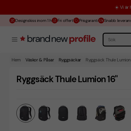
☀️ Vi är
Designskiss inom 1 h
Fri offert
Prisgaranti
Snabb leveran
Hem
Väskor & Påsar
Ryggsäckar
Ryggsäck Thule Lumion 
Ryggsäck Thule Lumion 16"