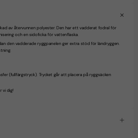
erkad av återvunnen polyester. Den har ett vadderat fodral för
nisering och en sidoficka för vattenflaska.
edan den vadderade ryggpanelen ger extra stöd för ländryggen.
tning.
sfer (
fullfärgstryck
). Trycket går att placera på ryggsäcken
 vi dig!