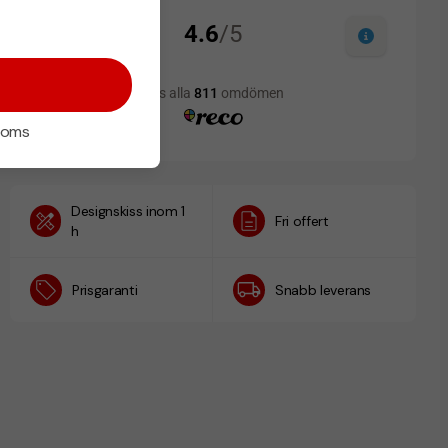
 moms
Designskiss inom 1
Fri offert
h
Prisgaranti
Snabb leverans