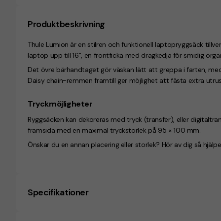
Produktbeskrivning
Thule Lumion är en stilren och funktionell laptopryggsäck tillv
laptop upp till 16", en frontficka med dragkedja för smidig orga
Det övre bärhandtaget gör väskan lätt att greppa i farten, m
Daisy chain-remmen framtill ger möjlighet att fästa extra utrus
Tryckmöjligheter
Ryggsäcken kan dekoreras med tryck (transfer), eller digitaltran
framsida med en maximal tryckstorlek på 95 × 100 mm.
Önskar du en annan placering eller storlek? Hör av dig så hjälper
Specifikationer