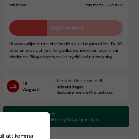
inkl. moms
exkl. moms 1 632,00 kr
Lägg i varukorg
I kassan väljer du att slutföra köp eller begära offert. Du får
alltid en skiss och pris för godkännande innan ordern blir
bindande. Bifoga logotyp eller tryckfil vid utcheckning.
Beräknad leveranstid:
6
18
arbetsdagar
Augusti
Snabbare leverans? Kontakta oss.
CO₂e -avtryck:
4,74371087296077 kg CO₂e / per styck
till att komma