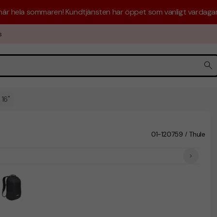
 här hela sommaren! Kundtjänsten har öppet som vanligt vardagar 
s
16"
01-120759
Thule
/