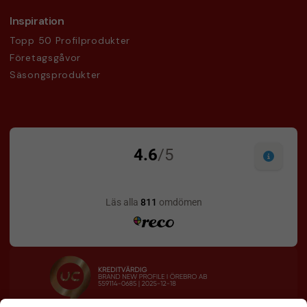
Inspiration
Topp 50 Profilprodukter
Företagsgåvor
Säsongsprodukter