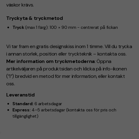
väskor krävs.
Tryckyta & tryckmetod
Tryck
(max 1 färg):
100 × 90 mm -
centrerat på fickan
Vi tar fram en gratis designskiss inom 1 timme. Vill du trycka
i annan storlek, position eller tryckteknik – kontakta oss.
Mer information om tryckmetoderna
: Öppna
artikelväljaren på produktsidan och klicka på info-ikonen
(”i”) bredvid en metod för mer information, eller kontakt
oss.
Leveranstid
Standard:
6 arbetsdagar
Express:
4–5 arbetsdagar
(kontakta oss för pris och
tillgänglighet)