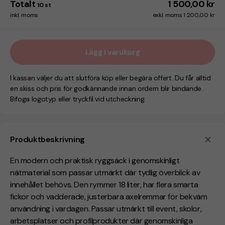
Totalt
1 500,00 kr
10
st
inkl. moms
exkl. moms 1 200,00 kr
Lägg i varukorg
I kassan väljer du att slutföra köp eller begära offert. Du får alltid
en skiss och pris för godkännande innan ordern blir bindande.
Bifoga logotyp eller tryckfil vid utcheckning.
Produktbeskrivning
En modern och praktisk ryggsäck i genomskinligt
nätmaterial som passar utmärkt där tydlig överblick av
innehållet behövs. Den rymmer 18 liter, har flera smarta
fickor och vadderade, justerbara axelremmar för bekväm
användning i vardagen. Passar utmärkt till event, skolor,
arbetsplatser och profilprodukter där genomskinliga