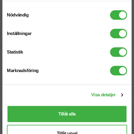
Samtyckesval
Nödvändig
Inställningar
Statistik
Designskiss inom 1 h
Marknadsföring
Fri offert
Prisgaranti
Visa detaljer
Snabb leverans
Tillåt alla
Vi hjälper dig gärna!
Tillåt urval