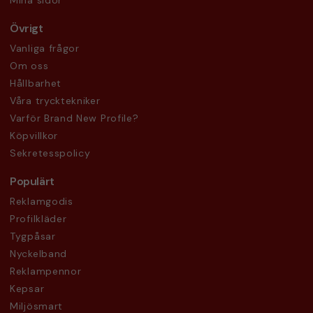
Mina sidor
Övrigt
Vanliga frågor
Om oss
Hållbarhet
Våra trycktekniker
Varför Brand New Profile?
Köpvillkor
Sekretesspolicy
Populärt
Reklamgodis
Profilkläder
Tygpåsar
Nyckelband
Reklampennor
Kepsar
Miljösmart