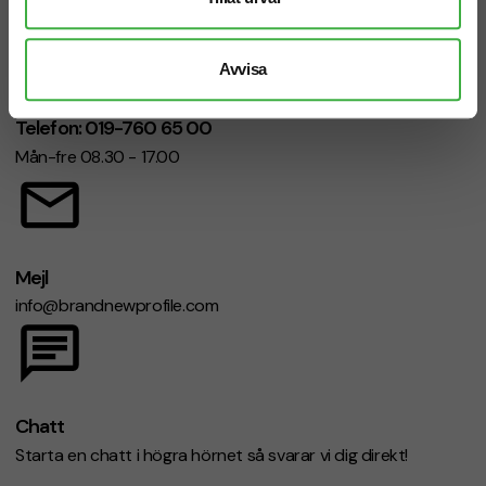
Avvisa
Telefon: 019-760 65 00
Mån-fre 08.30 - 17.00
Mejl
info@brandnewprofile.com
Chatt
Starta en chatt i högra hörnet så svarar vi dig direkt!