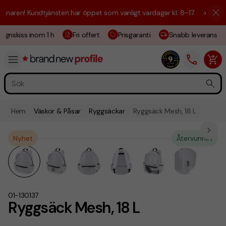
aren! Kundtjänsten har öppet som vanligt vardagar kl. 8–17.
☀️ Vi är h
ignskiss inom 1 h
Fri offert
Prisgaranti
Snabb leverans
Hem
Väskor & Påsar
Ryggsäckar
Ryggsäck Mesh, 18 L
Nyhet
Återvunnet
01-130137
Ryggsäck Mesh, 18 L