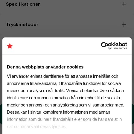
Specifikationer
Tryckmetoder
Pristabell
CO₂e -avtryck
Denna webbplats använder cookies
Vi använder enhetsidentifierare för att anpassa innehållet och
annonserna till användarna, tillhandahålla funktioner för sociala
Beräknad leveranstid:
6 arbetsdagar
medier och analysera vår trafik. Vi vidarebefordrar även sådana
14 Augusti
Snabbare leverans? Kontakta oss.
identifierare och annan information från din enhet till de sociala
medier och annons- och analysföretag som vi samarbetar med.
CO₂e -avtryck:
Dessa kan i sin tur kombinera informationen med annan
0,811893282 kg CO₂e / per styck
information som du har tillhandahållit eller som de har samlat in
när du har använt deras tjänster.