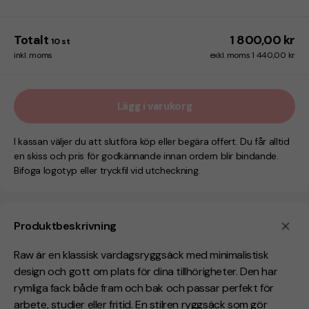
Totalt
1 800,00 kr
10
st
inkl. moms
exkl. moms 1 440,00 kr
Lägg i varukorg
I kassan väljer du att slutföra köp eller begära offert. Du får alltid
en skiss och pris för godkännande innan ordern blir bindande.
Bifoga logotyp eller tryckfil vid utcheckning.
Produktbeskrivning
Raw är en klassisk vardagsryggsäck med minimalistisk
design och gott om plats för dina tillhörigheter. Den har
rymliga fack både fram och bak och passar perfekt för
arbete, studier eller fritid. En stilren ryggsäck som gör