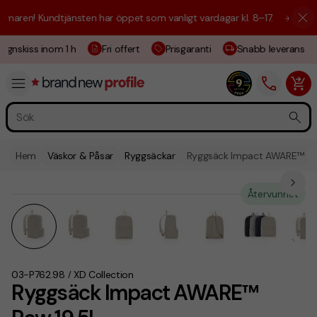
aren! Kundtjänsten har öppet som vanligt vardagar kl. 8–17.
☀️ Vi är h
ignskiss inom 1 h
Fri offert
Prisgaranti
Snabb leverans
Hem
Väskor & Påsar
Ryggsäckar
Ryggsäck Impact AWARE™ Ra
Återvunnet
03-P762.98
XD Collection
/
Ryggsäck Impact AWARE™