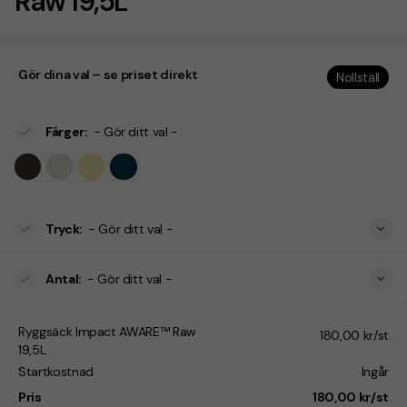
Raw 19,5L
Gör dina val – se priset direkt
Nollställ
Färger
:
- Gör ditt val -
Tryck
:
- Gör ditt val -
Antal
:
- Gör ditt val -
Ryggsäck Impact AWARE™ Raw
180,00 kr/st
19,5L
Startkostnad
Ingår
Pris
180,00 kr/st