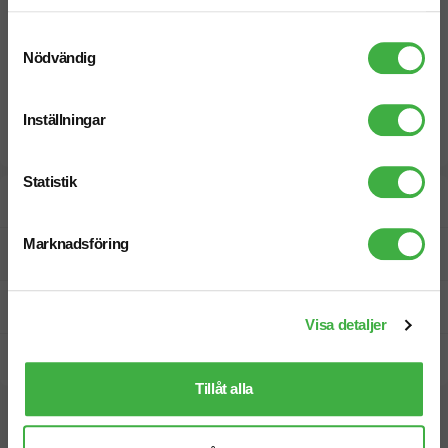
Samtyckesval
Nödvändig
Inställningar
Statistik
Designskiss inom 1 h
Marknadsföring
Fri offert
Prisgaranti
Visa detaljer
Snabb leverans
Tillåt alla
Vi hjälper dig gärna!