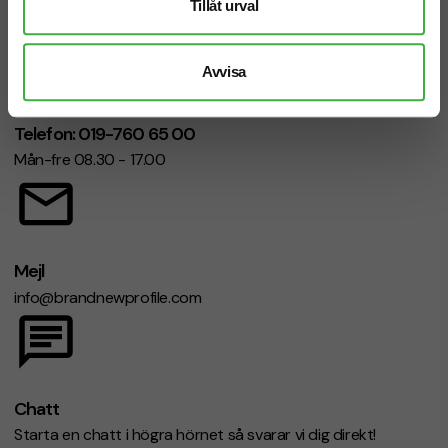
Tillåt urval
Avvisa
Telefon: 019-760 65 00
Mån-fre 08.30 - 17.00
Mejl
info@brandnewprofile.com
Chatt
Starta en chatt i högra hörnet så svarar vi dig direkt!