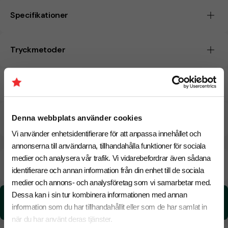
Specifikationer
Tryckmetoder
Pristabell
CO₂e -avtryck
Denna webbplats använder cookies
Vi använder enhetsidentifierare för att anpassa innehållet och
annonserna till användarna, tillhandahålla funktioner för sociala
medier och analysera vår trafik. Vi vidarebefordrar även sådana
Beräknad leveranstid:
8 arbetsdagar
20 Augusti
Snabbare leverans? Kontakta oss.
identifierare och annan information från din enhet till de sociala
medier och annons- och analysföretag som vi samarbetar med.
Dessa kan i sin tur kombinera informationen med annan
CO₂e -avtryck:
2.35 kg CO₂e / per styck
information som du har tillhandahållit eller som de har samlat in
när du har använt deras tjänster.