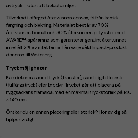
avtryck – utan att belasta miljön.
Tillverkad i ofärgad återvunnen canvas, fri från kemisk
färgning och blekning. Materialet består av 70 %
återvunnen bomull och 30 % återvunnen polyester med
AWARE™-spårämne som garanterar genuint återvunnet
innehåll. 2 % av intäkterna från varje såld Impact-produkt
doneras till Water.org.
Tryckmöjligheter
Kan dekoreras med tryck (transfer), samt digitaltransfer
(
fullfärgstryck
) eller brodyr. Trycket går att placera på
ryggsäckens framsida, med en maximal tryckstorlek på 140
× 140 mm.
Önskar du en annan placering eller storlek? Hör av dig så
hjälper vi dig!