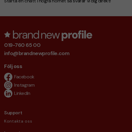
Starta en chatt i högra hörnet så svarar vi dig direkt!
019-760 65 00
info@brandnewprofile.com
Följ oss
Facebook
Instagram
LinkedIn
Support
Kontakta oss