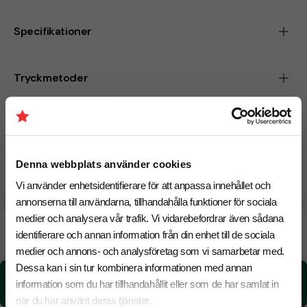
Specifikationer
Tryckmetoder
Pristabell
Denna webbplats använder cookies
CO₂e -avtryck
Vi använder enhetsidentifierare för att anpassa innehållet och
annonserna till användarna, tillhandahålla funktioner för sociala
medier och analysera vår trafik. Vi vidarebefordrar även sådana
Beräknad leveranstid:
8 arbetsdagar
18 Augusti
identifierare och annan information från din enhet till de sociala
Snabbare leverans? Kontakta oss.
medier och annons- och analysföretag som vi samarbetar med.
Dessa kan i sin tur kombinera informationen med annan
CO₂e -avtryck:
information som du har tillhandahållit eller som de har samlat in
6.30 kg CO₂e / per styck
när du har använt deras tjänster.