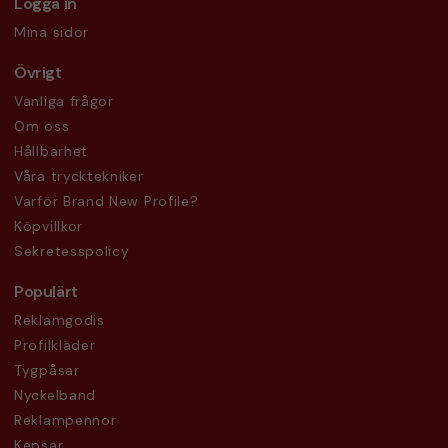
Logga in
Mina sidor
Övrigt
Vanliga frågor
Om oss
Hållbarhet
Våra trycktekniker
Varför Brand New Profile?
Köpvillkor
Sekretesspolicy
Populärt
Reklamgodis
Profilkläder
Tygpåsar
Nyckelband
Reklampennor
Kepsar