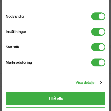
Samtyckesval
Nödvändig
Inställningar
Statistik
Designskiss inom 1 h
Marknadsföring
Fri offert
Prisgaranti
Visa detaljer
Snabb leverans
Tillåt alla
Vi hjälper dig gärna!