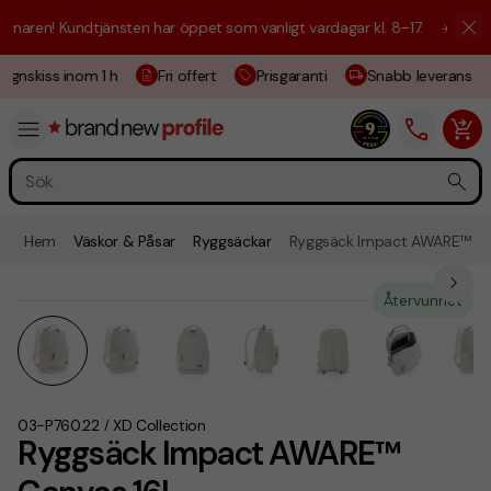
aren! Kundtjänsten har öppet som vanligt vardagar kl. 8–17.
☀️ Vi är h
ignskiss inom 1 h
Fri offert
Prisgaranti
Snabb leverans
Hem
Väskor & Påsar
Ryggsäckar
Ryggsäck Impact AWARE™ Ca
Återvunnet
03-P760.22
XD Collection
/
Ryggsäck Impact AWARE™