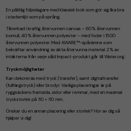
En pålitlig följeslagare med klassisk look som gör sig lika bra
i stadsmiljö som på språng.
Tillverkad i kraftig återvunnen canvas – 60 % återvunnen
bomull, 40 % återvunnen polyester – med foder i 150D
återvunnen polyester. Med AWARE™-spårämne som
bekräftar användning av äkta återvunna material. 2 % av
intäkterna från varje såld Impact-produkt går till Water.org.
Tryckmöjligheter
Kan dekoreras med tryck (transfer), samt digitaltransfer
(
fullfärgstryck
) eller brodyr. Vanliga placeringar är på
ryggsäckens framsida, sidor eller remmar, med en maximal
tryckstorlek på 110 × 110 mm.
Önskar du en annan placering eller storlek? Hör av dig så
hjälper vi dig!