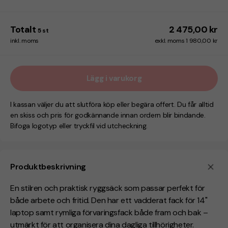
Totalt
2 475,00 kr
5
st
inkl. moms
exkl. moms 1 980,00 kr
Lägg i varukorg
I kassan väljer du att slutföra köp eller begära offert. Du får alltid
en skiss och pris för godkännande innan ordern blir bindande.
Bifoga logotyp eller tryckfil vid utcheckning.
Produktbeskrivning
En stilren och praktisk ryggsäck som passar perfekt för
både arbete och fritid. Den har ett vadderat fack för 14"
laptop samt rymliga förvaringsfack både fram och bak –
utmärkt för att organisera dina dagliga tillhörigheter.