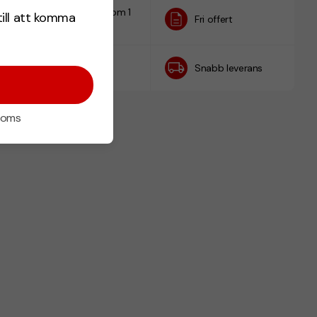
Designskiss inom 1
till att komma
Fri offert
h
Prisgaranti
Snabb leverans
 moms