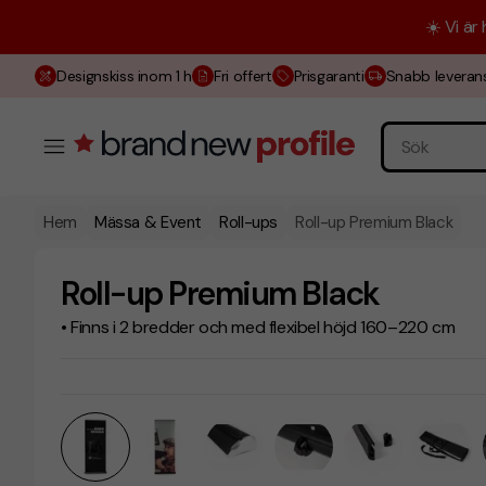
☀️ Vi är
Designskiss inom 1 h
Fri offert
Prisgaranti
Snabb leveran
Hem
Mässa & Event
Roll-ups
Roll-up Premium Black
Roll-up Premium Black
• Finns i 2 bredder och med flexibel höjd 160–220 cm