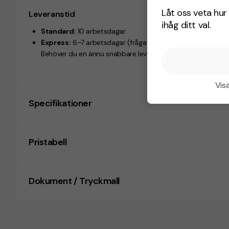
Låt oss veta hur 
Leveranstid
ihåg ditt val.
Standard:
10 arbetsdagar
Express:
6–7 arbetsdagar (fråga om pris och tillgänglighet
Behöver du en ännu snabbare leverans? Hör av dig till oss!
Visa
Specifikationer
Pristabell
Dokument / Tryckmall