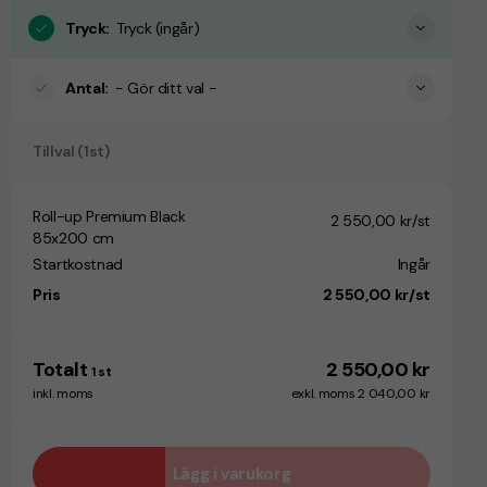
Tryck
:
Tryck (ingår)
Antal
:
- Gör ditt val -
Tillval (1st)
Roll-up Premium Black
2 550,00 kr/st
85x200 cm
Startkostnad
Ingår
Pris
2 550,00 kr/st
Totalt
2 550,00 kr
1
st
inkl. moms
exkl. moms 2 040,00 kr
Lägg i varukorg