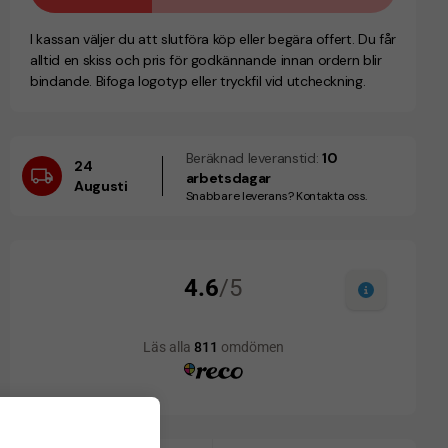
I kassan väljer du att slutföra köp eller begära offert. Du får
alltid en skiss och pris för godkännande innan ordern blir
bindande. Bifoga logotyp eller tryckfil vid utcheckning.
Beräknad leveranstid:
10
24
arbetsdagar
Augusti
Snabbare leverans? Kontakta oss.