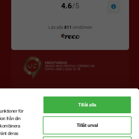
Designskiss inom 1 h
Prisgaranti
Fri offert
Snabb leverans
Tillåt alla
unktioner för
on från din
Tillåt urval
r kombinera
vänt deras