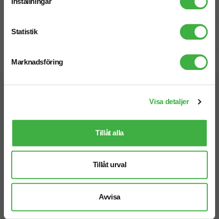
Inställningar
Fri offert
Statistik
Prisgaranti
Snabb leverans
Marknadsföring
Vi hjälper dig gärna!
Visa detaljer
Tillåt alla
Tillåt urval
Telefon: 019-760 65 00
Mån-fre 08.30 - 17.00
Avvisa