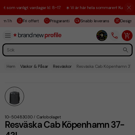
som vanligt vardagar kl. 8–17.
☀️ Vi är här hela sommaren! Kundtjänste
om 1 h
Fri offert
Prisgaranti
Snabb leverans
Designski
Hem
Väskor & Påsar
Resväskor
Resväska Cab Köpenhamn 37-
10-50483030
Carlobolaget
/
Resväska Cab Köpenhamn 37-