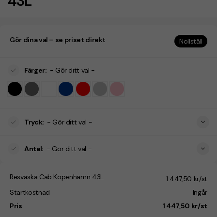
43L
Gör dina val – se priset direkt
Nollställ
Färger
:
- Gör ditt val -
Tryck
:
- Gör ditt val -
Antal
:
- Gör ditt val -
Resväska Cab Köpenhamn 43L
1 447,50 kr/st
Startkostnad
Ingår
Pris
1 447,50 kr/st