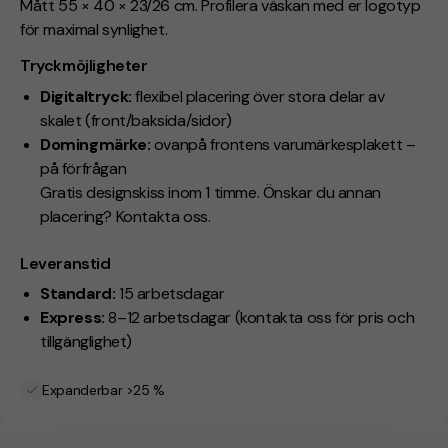
Mått 55 × 40 × 23/26 cm. Profilera väskan med er logotyp
för maximal synlighet.
Tryckmöjligheter
Digitaltryck:
flexibel placering över stora delar av
skalet (front/baksida/sidor)
Domingmärke:
ovanpå frontens varumärkesplakett –
på förfrågan
Gratis designskiss inom 1 timme. Önskar du annan
placering? Kontakta oss.
Leveranstid
Standard:
15 arbetsdagar
Express:
8–12 arbetsdagar (kontakta oss för pris och
tillgänglighet)
Expanderbar >25 %