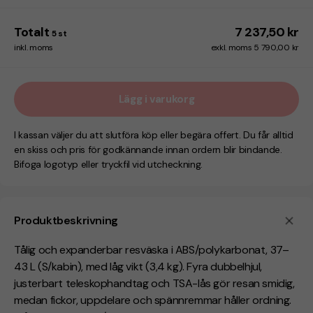
Totalt
7 237,50 kr
5
st
inkl. moms
exkl. moms 5 790,00 kr
Lägg i varukorg
I kassan väljer du att slutföra köp eller begära offert. Du får alltid
en skiss och pris för godkännande innan ordern blir bindande.
Bifoga logotyp eller tryckfil vid utcheckning.
Produktbeskrivning
Tålig och expanderbar resväska i ABS/polykarbonat, 37–
43 L (S/kabin), med låg vikt (3,4 kg). Fyra dubbelhjul,
justerbart teleskophandtag och TSA-lås gör resan smidig,
medan fickor, uppdelare och spännremmar håller ordning.