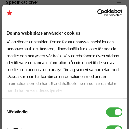
Specifikationer
Pristabell
Denna webbplats använder cookies
Vi använder enhetsidentifierare för att anpassa innehållet och
Beräknad leveranstid:
15 arbetsdagar
28 Augusti
annonserna till användarna, tillhandahålla funktioner för sociala
Snabbare leverans? Kontakta oss.
medier och analysera vår trafik. Vi vidarebefordrar även sådana
identifierare och annan information från din enhet till de sociala
medier och annons- och analysföretag som vi samarbetar med.
Dessa kan i sin tur kombinera informationen med annan
information som du har tillhandahållit eller som de har samlat in
när du har använt deras tjänster.
Samtyckesval
Nödvändig
Designskiss inom 1 h