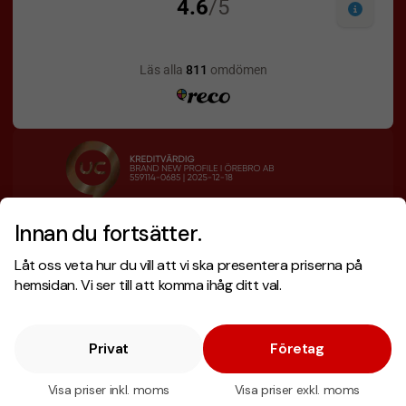
Innan du fortsätter.
Designskiss inom 1 h
Prisgaranti
Låt oss veta hur du vill att vi ska presentera priserna på
Fri offert
Snabb leverans
hemsidan. Vi ser till att komma ihåg ditt val.
Privat
Företag
Copyright © 2026 . Brand New Profile AB
E-handel
av Wombit.
Visa priser inkl. moms
Visa priser exkl. moms